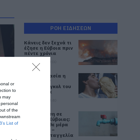
ΡΟΗ ΕΙΔΗΣΕΩΝ
Κάνεις δεν ξεχνά τι
έζησε η Εύβοια πριν
πέντε χρόνια
08.08.2026 | 19:00
Σε δημοπρασία η
μπάλα των
sonal or
ιστορικών γκολ του
ection to
Μαραντόνα
ας
ou may
έρα
08.08.2026 | 18:40
 personal
out of the
Αγανάκτηση σε
 downstream
χωριό της Εύβοιας:
B’s List of
Μένουν κάθε μέρα
χωρίς νερό –
Σοβαρή καταγγελία