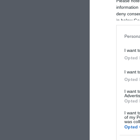
Please note
information 
deny consent
in below Go
Persona
I want t
Opted 
I want t
Opted 
I want 
Advertis
Opted 
I want t
of my P
was col
Opted 