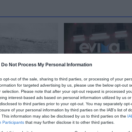
-
Do Not Process My Personal Information
to opt-out of the sale, sharing to third parties, or processing of your per
formation for targeted advertising by us, please use the below opt-out s
ερα 19 Μαΐου:
Το Επιμελητηριο Εύβοι
r selection. Please note that after your opt-out request is processed y
νήμης της
τιμά την 19η Μαΐου, ημ
eing interest-based ads based on personal information utilized by us or
νίας των Ποντίων
της Γενοκτονίας των
disclosed to third parties prior to your opt-out. You may separately opt-
ς Τούρκους
Ποντίων
losure of your personal information by third parties on the IAB’s list of
. This information may also be disclosed by us to third parties on the
IA
 08:45
19.05.2021 | 22:05
Participants
that may further disclose it to other third parties.