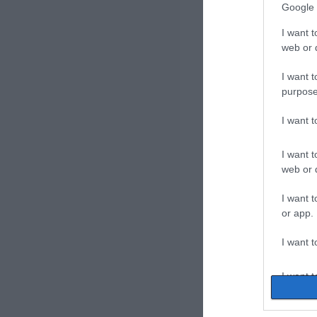
Google 
I want t
web or d
I want t
purpose
I want 
I want t
web or d
I want t
or app.
I want t
I want t
authenti