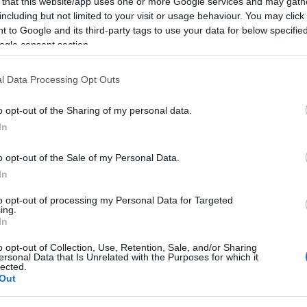
 that this website/app uses one or more Google services and may gath
including but not limited to your visit or usage behaviour. You may click 
 to Google and its third-party tags to use your data for below specifi
ogle consent section.
l Data Processing Opt Outs
o opt-out of the Sharing of my personal data.
In
o opt-out of the Sale of my Personal Data.
In
to opt-out of processing my Personal Data for Targeted
ing.
In
o opt-out of Collection, Use, Retention, Sale, and/or Sharing
ersonal Data that Is Unrelated with the Purposes for which it
lected.
Out