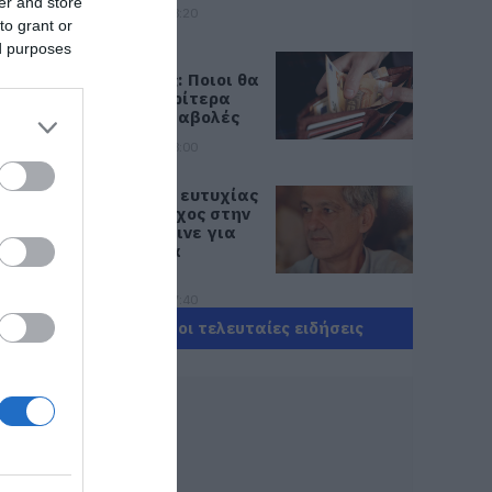
er and store
08.08.2026 | 18:20
to grant or
ed purposes
Αγροτικές
ενισχύσεις: Ποιοι θα
λάβουν νωρίτερα
τις προκαταβολές
08.08.2026 | 18:00
Σε πελάγη ευτυχίας
αντιδήμαρχος στην
Εύβοια! Έγινε για
τρίτη φορά
παππούς!
08.08.2026 | 17:40
Όλες οι τελευταίες ειδήσεις
Ευρυδίκη Βαλαβάνη:
Οι οικογενειακές
διακοπές στην
Εύβοια! Δείτε σε
ποια παραλία
08.08.2026 | 17:20