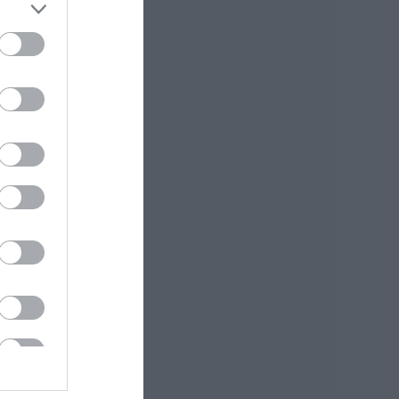
«Κόκκινος»
συναγερμός στην
Εύβοια: Red Code
αύριο Κυριακή –
Αυξημένη
ετοιμότητα παντού
08.08.2026 | 17:00
Ρόδος: Έγραψαν
80χρονη για κράνος!
08.08.2026 | 16:40
Θρήνος σε όλη την
Εύβοια για τον
επιχειρηματία που
έφυγε απο την ζωή
08.08.2026 | 16:20
Πάτρα: Θρήνος για
μωράκι μόλις 8
ημερών –
Νοσηλευόταν στη