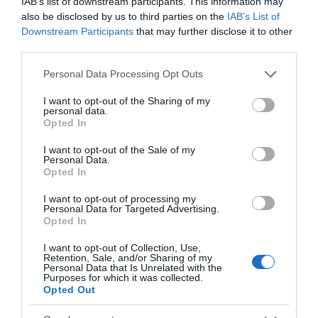
Gigabit voucher 200 ευρώ για γρήγορο
IAB’s list of downstream participants. This information may
ίντερνετ: Τι πρέπει να προσέξουν οι
also be disclosed by us to third parties on the
IAB’s List of
Downstream Participants
that may further disclose it to other
επιχειρηματίες
third parties.
21.11.2024 | 12:30
Please note that this website/app uses one or more Google
Personal Data Processing Opt Outs
services and may gather and store information including but
not limited to your visit or usage behaviour. You may click to
I want to opt-out of the Sharing of my
personal data.
grant or deny consent to Google and its third-party tags to
Opted In
use your data for below specified purposes in below Google
consent section.
I want to opt-out of the Sale of my
Personal Data.
Opted In
I want to opt-out of processing my
Personal Data for Targeted Advertising.
Opted In
Άνοιξε η πλατφόρμα για το «Gigabit
I want to opt-out of Collection, Use,
Voucher»: Ποιοι μπορούν να υποβάλουν
Retention, Sale, and/or Sharing of my
Personal Data that Is Unrelated with the
αίτηση
Purposes for which it was collected.
Opted Out
19.11.2024 | 11:00