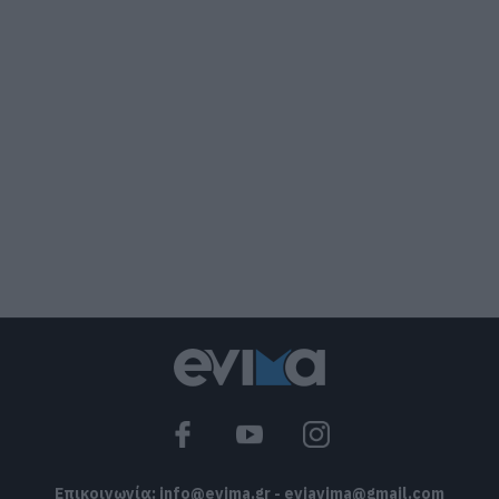
Εύβοια: Ηχηρό μήνυμα πέντε χρόνια
μετά τη μεγάλη καταστροφή του 2021
07.08.2026 | 22:00
Νέο τροχαίο με υλικές ζημιές
07.08.2026 | 21:40
Εύβοια: Γυναίκα έπεσε θύμα
διαδικτυακής απάτης – Πλήρωσε για
τρακτέρ που δεν παρέλαβε
07.08.2026 | 21:20
Τραγωδία στην Εύβοια: Άνδρας
ανασύρθηκε χωρίς τις αισθήσεις του
από τη θάλασσα
07.08.2026 | 20:57
Επικοινωνία:
info@evima.gr
-
eviavima@gmail.com