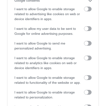
Google consents
I want to allow Google to enable storage
related to advertising like cookies on web or
device identifiers in apps.
I want to allow my user data to be sent to
ΡΟΗ ΕΙΔΗΣΕΩΝ
Google for online advertising purposes.
Αθλητικό σωματείο της Εύβοιας
I want to allow Google to send me
εξέδωσε ανακοίνωση για το βουλευτή
personalized advertising.
Σίμο Κεδίκογλου- Τι αναφέρει
I want to allow Google to enable storage
08.08.2026 | 11:00
related to analytics like cookies on web or
device identifiers in apps.
Εύβοια: «Πλιάτσικο» σε έργο
ανάπλασης παραλίας – Η καταγγελία
που προκαλεί αντιδράσεις
I want to allow Google to enable storage
related to functionality of the website or app.
08.08.2026 | 10:20
I want to allow Google to enable storage
Χωρίς Internet τώρα αυτό το χωριό της
related to personalization.
Εύβοιας
08.08.2026 | 10:00