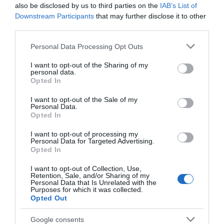
Τροχαίο στην Εύβοια: Τζιπ βγήκε εκτός
also be disclosed by us to third parties on the
IAB’s List of
δρόμου και παραλίγο να πέσει στον γκρεμό
Downstream Participants
that may further disclose it to other
(βίντεο)
third parties.
09.08.2025 | 12:22
Please note that this website/app uses one or more Google
Personal Data Processing Opt Outs
services and may gather and store information including but
not limited to your visit or usage behaviour. You may click to
I want to opt-out of the Sharing of my
personal data.
grant or deny consent to Google and its third-party tags to
Opted In
use your data for below specified purposes in below Google
consent section.
I want to opt-out of the Sale of my
Personal Data.
Opted In
I want to opt-out of processing my
Personal Data for Targeted Advertising.
Opted In
Συναγερμός στην Πυροσβεστική:
I want to opt-out of Collection, Use,
Retention, Sale, and/or Sharing of my
Αυτοκίνητο έπεσε σε γκρεμό
Personal Data that Is Unrelated with the
Purposes for which it was collected.
21.06.2021 | 18:26
Opted Out
Google consents