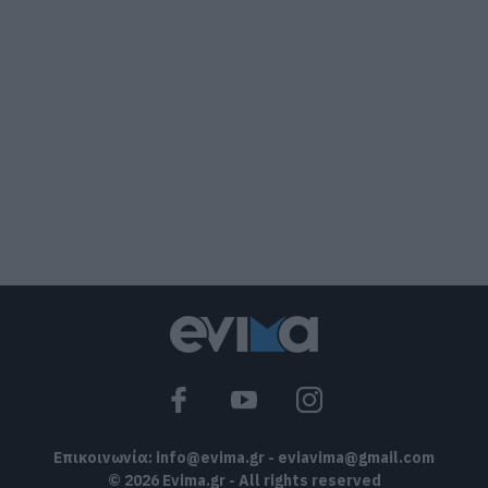
Οι δικαιούχοι
07.08.2026 | 19:00
Αυτός ο δήμος της Εύβοιας πάει στα
δικαστήρια για τις ανεμογεννήτριες
07.08.2026 | 18:40
Τραγική κατάληξη είχε η θαλάσσια
εκδρομή για 57χρονο τουρίστα
07.08.2026 | 18:20
Βαρύ πένθος για τον εκπαιδευτικό από
την Εύβοια που έφυγε από τη ζωή
07.08.2026 | 18:00
Επικοινωνία:
info@evima.gr
-
eviavima@gmail.com
© 2026 Evima.gr - All rights reserved