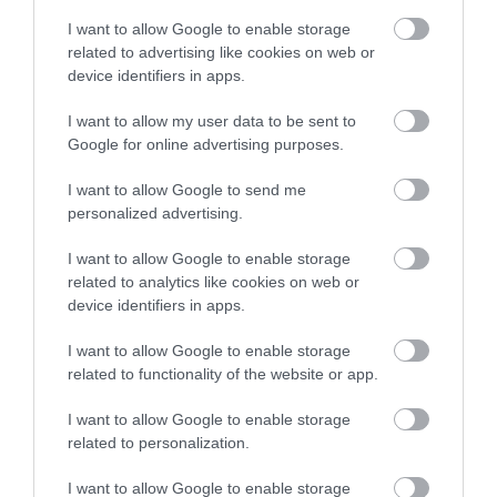
I want to allow Google to enable storage
related to advertising like cookies on web or
device identifiers in apps.
I want to allow my user data to be sent to
ΡΟΗ ΕΙΔΗΣΕΩΝ
Google for online advertising purposes.
Μεγάλο πανηγύρι στην Εύβοια:
I want to allow Google to send me
Πλημμύρισε με κόσμο η Φαράκλα
personalized advertising.
(pics&vid)
08.08.2026 | 00:59
I want to allow Google to enable storage
related to analytics like cookies on web or
Ο καιρός αλλάζει πρόσωπο: Έρχονται
device identifiers in apps.
40άρια μαζί με θυελλώδη μελτέμια
07.08.2026 | 22:20
I want to allow Google to enable storage
related to functionality of the website or app.
Εύβοια: Ηχηρό μήνυμα πέντε χρόνια
I want to allow Google to enable storage
μετά τη μεγάλη καταστροφή του 2021
related to personalization.
07.08.2026 | 22:00
I want to allow Google to enable storage