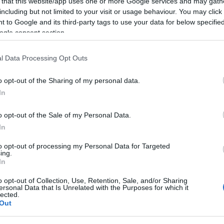
 that this website/app uses one or more Google services and may gath
including but not limited to your visit or usage behaviour. You may click 
 to Google and its third-party tags to use your data for below specifi
ogle consent section.
l Data Processing Opt Outs
o opt-out of the Sharing of my personal data.
In
ς- Γουργουλιάνης:
o opt-out of the Sale of my Personal Data.
 γρίπης, ιώσεων
In
ονοϊού φέρνει
to opt-out of processing my Personal Data for Targeted
 κρούσματα την
ing.
δα
In
 13:30
o opt-out of Collection, Use, Retention, Sale, and/or Sharing
ersonal Data that Is Unrelated with the Purposes for which it
lected.
Out