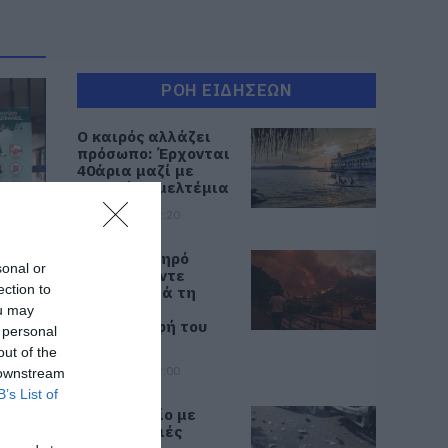
ΡΟΗ ΕΙΔΗΣΕΩΝ
Ο καιρός αλλάζει
πρόσωπο: Έρχονται
40άρια μαζί με
θυελλώδη μελτέμια
07.08.2026 | 22:20
Εύβοια: Ηχηρό
sonal or
μήνυμα πέντε
ection to
χρόνια μετά τη
μεγάλη
ou may
καταστροφή του
 personal
2021
out of the
07.08.2026 | 22:00
 downstream
B’s List of
Νέο τροχαίο με
υλικές ζημιές