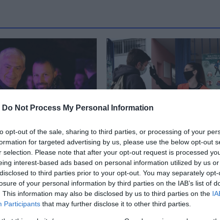
-
Do Not Process My Personal Information
to opt-out of the sale, sharing to third parties, or processing of your per
formation for targeted advertising by us, please use the below opt-out s
: Ακύρωσε
Εύβοια: Ανησυχία για
r selection. Please note that after your opt-out request is processed y
 όλο το
έξαρση κορωνοϊού από
eing interest-based ads based on personal information utilized by us or
μα του ο Γιώργος
την επιστροφή στα
disclosed to third parties prior to your opt-out. You may separately opt-
– Τι συνέβη
σχολεία
losure of your personal information by third parties on the IAB’s list of
. This information may also be disclosed by us to third parties on the
IA
 10:00
08.01.2024 | 17:20
Participants
that may further disclose it to other third parties.