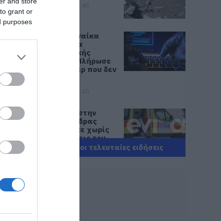
er and store
07.08.2026 | 21:40
to grant or
ed purposes
Εύβοια: Γυναίκα
έπεσε θύμα
διαδικτυακής
απάτης – Πλήρωσε
για τρακτέρ που δεν
παρέλαβε
07.08.2026 | 21:20
Τραγωδία στην
Εύβοια: Άνδρας
ανασύρθηκε χωρίς
τις αισθήσεις του
από τη θάλασσα
Όλες οι τελευταίες ειδήσεις
07.08.2026 | 20:57
Ανακοινώθηκαν νέες
προσλήψεις σε δήμο
της Εύβοιας: Δείτε
εδώ
07.08.2026 | 20:40