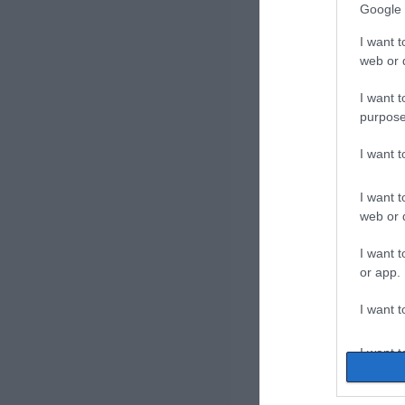
Google 
I want t
web or d
I want t
purpose
I want 
I want t
web or d
I want t
or app.
I want t
I want t
authenti