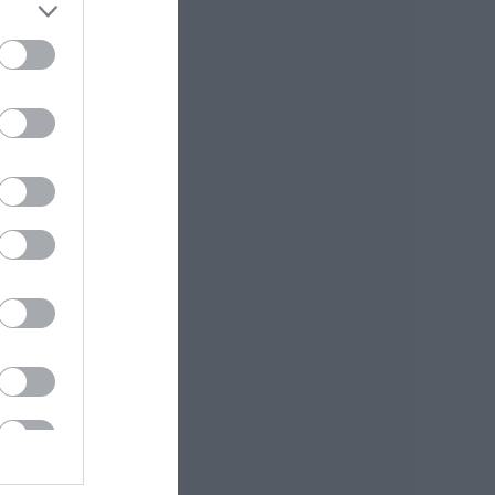
Ποιοι και γιατί θα
πάρουν διπλάσια
σύνταξη τον
Αύγουστο
07.08.2026 | 20:20
Δείτε τι έκανε
Δήμος της Εύβοιας
για τις φωτιές
07.08.2026 | 20:00
Μητέρα και γιος οι
νεκροί από τη
σύγκρουση
αυτοκινήτου με
φορτηγό
07.08.2026 | 19:40
Ράγισαν καρδιές
στην Εύβοια: Το
τελευταίο «αντίο»