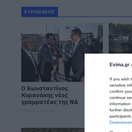
ΚΥΡΑΝΑΚΗΣ
Evima.gr 
If you wish 
sensitive in
Ο Κωνσταντίνος
Μειώθη
confirm you
Κυρανάκης νέος
θανατη
continue se
γραμματέας της ΝΔ
στην Ελ
information 
further disc
05.06.2026 | 09:00
03.06.2026 |
participants
Downstream 