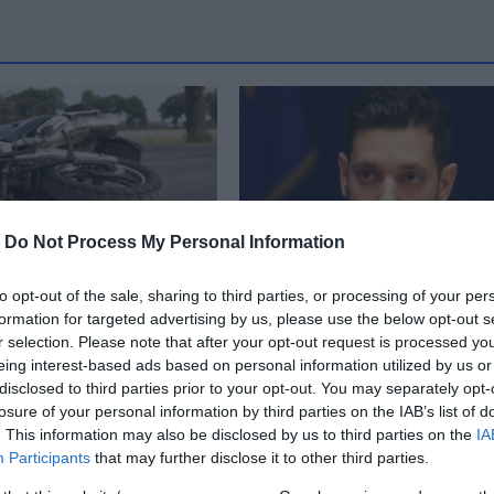
-
Do Not Process My Personal Information
to opt-out of the sale, sharing to third parties, or processing of your per
formation for targeted advertising by us, please use the below opt-out s
καν κατά 22% τα
Κυρανάκης: Ανά 5 λεπ
r selection. Please note that after your opt-out request is processed y
φόρα τροχαία
τα δρομολόγια του
eing interest-based ads based on personal information utilized by us or
λάδα το 2025
Ηλεκτρικού μέχρι το τέ
disclosed to third parties prior to your opt-out. You may separately opt-
του 2026
losure of your personal information by third parties on the IAB’s list of
 17:00
. This information may also be disclosed by us to third parties on the
IA
25.05.2026 | 19:00
Participants
that may further disclose it to other third parties.