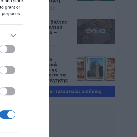
σήμερα αίτηση
er and store
to grant or
06.08.2026 | 11:30
ed purposes
Φίδι έκανε βόλτες
σε αυλή σπιτιού
στην Εύβοια –
Εικόνες
06.08.2026 | 11:15
Γνωρίστε τα
για
αρχαιολογικά
ευρήματα της
Εύβοιας! Δείτε τα
σημεία ξενάγησης
06.08.2026 | 11:00
Όλες οι τελευταίες ειδήσεις
Δείτε εδώ που και
πότε θα γίνει το
επόμενο πανηγύρι
στην Εύβοια
06.08.2026 | 10:45