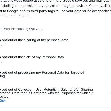
 that this website/app uses one or more Google services and may gath
including but not limited to your visit or usage behaviour. You may click 
 to Google and its third-party tags to use your data for below specifi
ogle consent section.
l Data Processing Opt Outs
o opt-out of the Sharing of my personal data.
In
κης: Αυστηρά
Καταγγελία Κυρανάκη 
α σε εταιρείες
δολιοφθορά στην
o opt-out of the Sale of my Personal Data.
ούν πατίνια εκτός
τηλεδιοίκηση τρένων:
In
γραφών
Κάποιοι ήθελαν νέα
to opt-out of processing my Personal Data for Targeted
Τέμπη
ing.
 10:40
In
26.02.2026 | 10:30
o opt-out of Collection, Use, Retention, Sale, and/or Sharing
ersonal Data that Is Unrelated with the Purposes for which it
lected.
Out