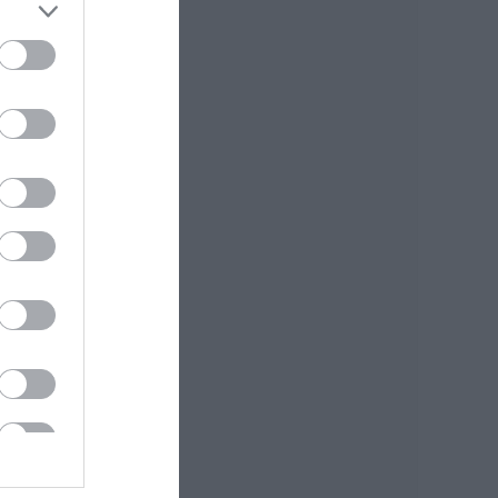
Σε αυτό τον Δήμο
της Εύβοιας τα
έργα δεν κάνουν
διακοπές! Που έριξε
άσφαλτο ο
δήμαρχος
06.08.2026 | 10:30
Μεταμόρφωση του
Σωτήρος: Η γιορτή
που θα θυμίζει
πάντα την
καταστροφική
φωτιά στη Βόρεια
Εύβοια
06.08.2026 | 10:00
Στα «κάγκελα» οι
δάσκαλοι για τους
διορισμούς: «Η
Εύβοια δεν μπορεί
να παραμένει
αόρατη»
06.08.2026 | 09:45