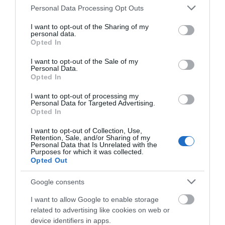
Συναγερμός στη Χαλκίδα: Γυναίκα
Please note that this website/app uses one or more Google
Personal Data Processing Opt Outs
έπεσε από την Υψηλή Γέφυρα
services and may gather and store information including but
06.08.2026 | 15:10
not limited to your visit or usage behaviour. You may click to
I want to opt-out of the Sharing of my
personal data.
grant or deny consent to Google and its third-party tags to
Opted In
use your data for below specified purposes in below Google
Στην ΑΑΔΕ ο Μητσοτάκης για το
consent section.
I want to opt-out of the Sale of my
myAGRO – Τι δήλωσε
Personal Data.
Opted In
06.08.2026 | 15:00
I want to opt-out of processing my
Personal Data for Targeted Advertising.
Φωτιά τώρα στη Σκύρο
Opted In
06.08.2026 | 14:45
I want to opt-out of Collection, Use,
Retention, Sale, and/or Sharing of my
Personal Data that Is Unrelated with the
Purposes for which it was collected.
Opted Out
Πασίγνωστο κοσμηματοπωλείο έπιασε
φωτιά στην Εύβοια
Google consents
06.08.2026 | 14:45
I want to allow Google to enable storage
related to advertising like cookies on web or
Απόψε πάμε όλοι στα Άνω Στύρα της
device identifiers in apps.