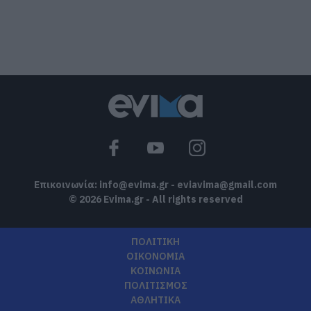
Ελλάδα: Νέες επενδύσεις 1 δισ. έως το
2028 για την Ενέργεια
06.08.2026 | 12:30
Θλίψη στην Εύβοια: Άνδρας έχασε την
ζωή του
06.08.2026 | 12:15
Επικοινωνία:
info@evima.gr
-
eviavima@gmail.com
© 2026 Evima.gr - All rights reserved
ΠΟΛΙΤΙΚΗ
ΟΙΚΟΝΟΜΙΑ
ΚΟΙΝΩΝΙΑ
ΠΟΛΙΤΙΣΜΟΣ
ΑΘΛΗΤΙΚΑ