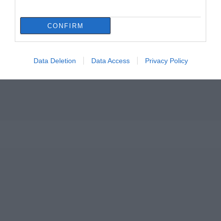
06.08.2026 | 13:45
CONFIRM
Καλοκαίρι στην Εύβοια χωρίς
«Ταβέρνα Ξενύχτη» δεν γίνεται! Χρόνια
τώρα αυθεντικές γεύσεις!
Data Deletion
Data Access
Privacy Policy
06.08.2026 | 13:30
Σοκ στην Εύβοια: Κουκουλοφόρος
εισέβαλε στο σπίτι – Στιγμές τρόμου
για γυναίκα
06.08.2026 | 13:15
Χαλκίδα τώρα φωτιά σε εμπορικό
κατάστημα
06.08.2026 | 13:00
Ο μικρός μουσικός που έγινε το
πρόσωπο της βραδιάς σε πανηγύρι της
Εύβοιας
06.08.2026 | 12:45