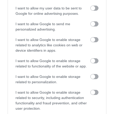
Εύβοιας!
06.08.2026 | 14:30
I want to allow my user data to be sent to
Google for online advertising purposes.
Σε αυτή την περιοχή της Εύβοιας θα
I want to allow Google to send me
γίνει σήμερα πανηγύρι
personalized advertising.
06.08.2026 | 14:15
I want to allow Google to enable storage
Όλες οι τελευταίες ειδήσεις
related to analytics like cookies on web or
Έρχεται το 9ο Αλιβεριώτικο
device identifiers in apps.
Αντάμωμα! Πότε και πού θα γίνει
I want to allow Google to enable storage
06.08.2026 | 14:00
related to functionality of the website or app.
Οταν ο Άγιος Ιωάννης ο Ρώσσος έσωσε
I want to allow Google to enable storage
μια ολόκληρη περιοχή της Εύβοιας από
related to personalization.
την φωτιά
06.08.2026 | 13:45
I want to allow Google to enable storage
related to security, including authentication
Νεότερα για τη φωτιά σε εμπορικό
functionality and fraud prevention, and other
κατάστημα στη Χαλκίδα
user protection.