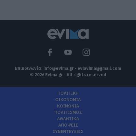
Ρόδος: Έγραψαν 80χρονη για κράνος!
08.08.2026 | 16:40
Θρήνος σε όλη την Εύβοια για τον
επιχειρηματία που έφυγε απο την ζωή
08.08.2026 | 16:20
Επικοινωνία:
info@evima.gr
-
eviavima@gmail.com
© 2026 Evima.gr - All rights reserved
ΠΟΛΙΤΙΚΗ
ΟΙΚΟΝΟΜΙΑ
ΚΟΙΝΩΝΙΑ
ΠΟΛΙΤΙΣΜΟΣ
ΑΘΛΗΤΙΚΑ
ΑΠΟΨΕΙΣ
ΣΥΝΕΝΤΕΥΞΕΙΣ