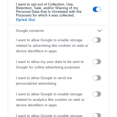
πανήγυρη της Μεταμορφώσεως
I want to opt-out of Collection, Use,
08.08.2026 | 21:00
Retention, Sale, and/or Sharing of my
Personal Data that Is Unrelated with the
Purposes for which it was collected.
Φάνης Σπανός: 500.000 € για την
Opted Out
ενεργειακή αναβάθμιση του 4ου
Δημοτικού Σχολείου Λιβαδειάς
Google consents
08.08.2026 | 20:40
I want to allow Google to enable storage
related to advertising like cookies on web or
Εύβοια: Τέλος στις παράνομες
χωματερές – Έρχονται πρόστιμα χωρίς
device identifiers in apps.
εξαιρέσεις
I want to allow my user data to be sent to
08.08.2026 | 20:20
Google for online advertising purposes.
Εύβοια: Η μαύρη επέτειος της
I want to allow Google to send me
καταστροφικής πυρκαγιάς – Το
χρονικό της τραγωδίας
personalized advertising.
08.08.2026 | 20:00
I want to allow Google to enable storage
related to analytics like cookies on web or
Εύβοια: Πότε θα γίνει ο καθιερωμένος
device identifiers in apps.
έρανος για το «Στιφάδο της Παναγίας»
08.08.2026 | 19:40
I want to allow Google to enable storage