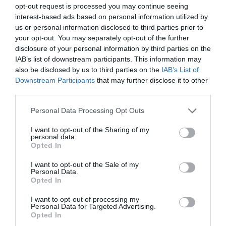
opt-out request is processed you may continue seeing
interest-based ads based on personal information utilized by
us or personal information disclosed to third parties prior to
your opt-out. You may separately opt-out of the further
disclosure of your personal information by third parties on the
IAB’s list of downstream participants. This information may
Μαθητικό Φεστιβάλ της ΚΝΕ το Σάββατο 4
also be disclosed by us to third parties on the
IAB’s List of
Downstream Participants
that may further disclose it to other
Ιουνίου στη Χαλκίδα
third parties.
29.05.2022 | 14:20
Please note that this website/app uses one or more Google
Personal Data Processing Opt Outs
services and may gather and store information including but
not limited to your visit or usage behaviour. You may click to
I want to opt-out of the Sharing of my
personal data.
grant or deny consent to Google and its third-party tags to
Opted In
use your data for below specified purposes in below Google
consent section.
I want to opt-out of the Sale of my
Personal Data.
Opted In
ΡΟΗ ΕΙΔΗΣΕΩΝ
I want to opt-out of processing my
Personal Data for Targeted Advertising.
Ρίγη συγκίνησης στην Εύβοια! Η Ιερά
Opted In
Μονή Οσίου Δαυΐδ έλαμψε στη μεγάλη