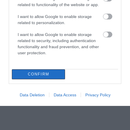
related to functionality of the website or app.
Ο Αλέξης Τσίπρας παρουσιάζει το
I want to allow Google to enable storage
οικονομικό πρόγραμμα της ΕΛ.Α.Σ. στη
related to personalization.
Θεσσαλονίκη
08.08.2026 | 19:20
I want to allow Google to enable storage
Όλες οι τελευταίες ειδήσεις
related to security, including authentication
Κάνεις δεν ξεχνά τι έζησε η Εύβοια
functionality and fraud prevention, and other
πριν πέντε χρόνια
user protection.
08.08.2026 | 19:00
CONFIRM
Σε δημοπρασία η μπάλα των ιστορικών
γκολ του Μαραντόνα
08.08.2026 | 18:40
Data Deletion
Data Access
Privacy Policy
Αγανάκτηση σε χωριό της Εύβοιας:
Μένουν κάθε μέρα χωρίς νερό – Σοβαρή
καταγγελία
08.08.2026 | 18:20