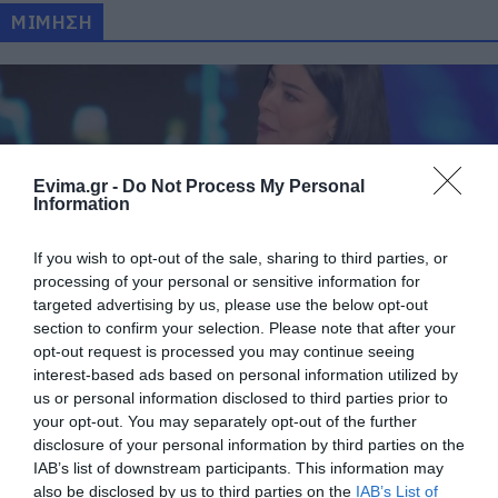
ΜΙΜΗΣΗ
Evima.gr -
Do Not Process My Personal
Information
If you wish to opt-out of the sale, sharing to third parties, or
processing of your personal or sensitive information for
«Με χτυπήσατε; Μην με διακόπτετε»: Η
targeted advertising by us, please use the below opt-out
section to confirm your selection. Please note that after your
Αφροδίτη Λατινοπούλου μιμείται τη Ζωή
opt-out request is processed you may continue seeing
Κωνσταντοπούλου
interest-based ads based on personal information utilized by
14.04.2026 | 16:00
us or personal information disclosed to third parties prior to
your opt-out. You may separately opt-out of the further
disclosure of your personal information by third parties on the
IAB’s list of downstream participants. This information may
also be disclosed by us to third parties on the
IAB’s List of