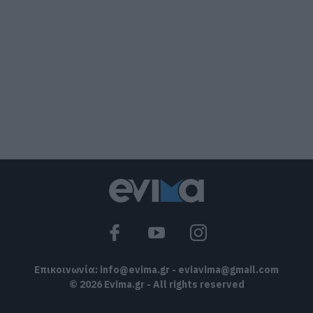
07.08.2026 | 22:00
Νέο τροχαίο με υλικές ζημιές
07.08.2026 | 21:40
Εύβοια: Γυναίκα έπεσε θύμα
διαδικτυακής απάτης – Πλήρωσε για
τρακτέρ που δεν παρέλαβε
07.08.2026 | 21:20
Τραγωδία στην Εύβοια: Άνδρας
ανασύρθηκε χωρίς τις αισθήσεις του
από τη θάλασσα
07.08.2026 | 20:57
Επικοινωνία:
info@evima.gr
-
eviavima@gmail.com
© 2026 Evima.gr - All rights reserved