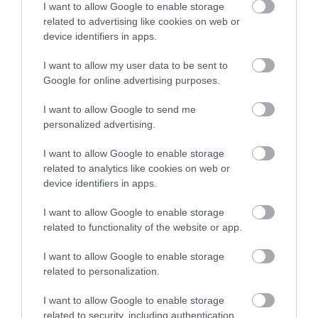
I want to allow Google to enable storage
πολλές περιοχές- Πίνακας
related to advertising like cookies on web or
08.08.2026 | 09:40
device identifiers in apps.
I want to allow my user data to be sent to
Άρχισε τις διακοπές ο Μητσοτάκης:
Google for online advertising purposes.
Φαγητό και κρασί σε γνωστό στέκι
08.08.2026 | 09:20
I want to allow Google to send me
personalized advertising.
Συγκίνηση και βαθιά πίστη στην
I want to allow Google to enable storage
Εύβοια! Τίμησαν τον Όσιο Ιωάννη του
related to analytics like cookies on web or
Ρώσσο για το θαύμα της βροχής στη
φωτιά του 2021
device identifiers in apps.
08.08.2026 | 09:00
Όλες οι τελευταίες ειδήσεις
I want to allow Google to enable storage
related to functionality of the website or app.
Εορτολόγιο: Ποιοι γιορτάζουν σήμερα,
Σάββατο 8 Αυγούστου
I want to allow Google to enable storage
08.08.2026 | 08:40
related to personalization.
I want to allow Google to enable storage
Καιρός: Πολύ ζέστη σήμερα στην
related to security, including authentication