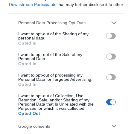
Downstream Participants
that may further disclose it to other
third parties.
Please note that this website/app uses one or more Google
Personal Data Processing Opt Outs
ΡΟΗ ΕΙΔΗΣΕΩΝ
services and may gather and store information including but
not limited to your visit or usage behaviour. You may click to
I want to opt-out of the Sharing of my
Αθλητικό σωματείο της Εύβοιας
personal data.
grant or deny consent to Google and its third-party tags to
εξέδωσε ανακοίνωση για το βουλευτή
Opted In
use your data for below specified purposes in below Google
Σίμο Κεδίκογλου- Τι αναφέρει
consent section.
I want to opt-out of the Sale of my
08.08.2026 | 11:00
Personal Data.
Opted In
Εύβοια: «Πλιάτσικο» σε έργο
ανάπλασης παραλίας – Η καταγγελία
I want to opt-out of processing my
που προκαλεί αντιδράσεις
Personal Data for Targeted Advertising.
Opted In
08.08.2026 | 10:20
I want to opt-out of Collection, Use,
Retention, Sale, and/or Sharing of my
Χωρίς Internet τώρα αυτό το χωριό της
Personal Data that Is Unrelated with the
Εύβοιας
Purposes for which it was collected.
Opted Out
08.08.2026 | 10:00
Google consents
Εύβοια: Διακοπή ρεύματος αύριο