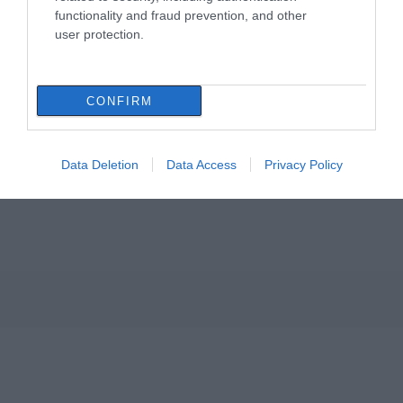
Εύβοια! Στα ύψη το θερμόμετρο
functionality and fraud prevention, and other
08.08.2026 | 08:20
user protection.
Προσοχή σήμερα στην Εύβοια: Υψηλός
κίνδυνος πυρκαγιάς! Τι απαγορεύεται
CONFIRM
από την Πολιτική Προστασία
08.08.2026 | 08:00
Data Deletion
Data Access
Privacy Policy
Μεγάλο πανηγύρι στην Εύβοια:
Πλημμύρισε με κόσμο η Φαράκλα
(pics&vid)
08.08.2026 | 00:59
Ο καιρός αλλάζει πρόσωπο: Έρχονται
40άρια μαζί με θυελλώδη μελτέμια
07.08.2026 | 22:20
Εύβοια: Ηχηρό μήνυμα πέντε χρόνια
μετά τη μεγάλη καταστροφή του 2021