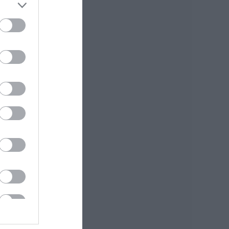
Προσοχή σήμερα
στην Εύβοια:
Υψηλός κίνδυνος
πυρκαγιάς! Τι
απαγορεύεται από
την Πολιτική
Προστασία
08.08.2026 | 08:00
Μεγάλο πανηγύρι
στην Εύβοια:
Πλημμύρισε με
κόσμο η Φαράκλα
(pics&vid)
08.08.2026 | 00:59
Ο καιρός αλλάζει
πρόσωπο: Έρχονται
40άρια μαζί με
θυελλώδη μελτέμια
07.08.2026 | 22:20
Εύβοια: Ηχηρό