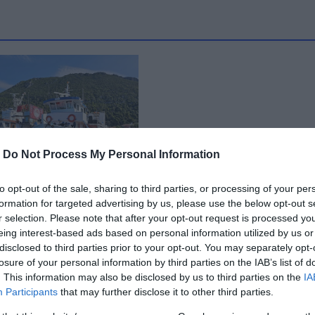
-
Do Not Process My Personal Information
to opt-out of the sale, sharing to third parties, or processing of your per
formation for targeted advertising by us, please use the below opt-out s
υθρόλευκη
r selection. Please note that after your opt-out request is processed y
» της Εύβοιας: Τα
eing interest-based ads based on personal information utilized by us or
να, με τον
disclosed to third parties prior to your opt-out. You may separately opt-
κό, αλιευτικά της
losure of your personal information by third parties on the IAB’s list of
ς
. This information may also be disclosed by us to third parties on the
IA
Participants
that may further disclose it to other third parties.
 14:15