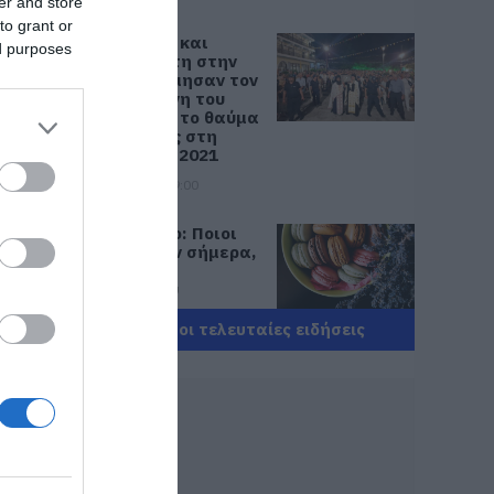
er and store
to grant or
Συγκίνηση και
ed purposes
βαθιά πίστη στην
Εύβοια! Τίμησαν τον
Όσιο Ιωάννη του
Ρώσσο για το θαύμα
της βροχής στη
φωτιά του 2021
08.08.2026 | 09:00
Εορτολόγιο: Ποιοι
γιορτάζουν σήμερα,
Σάββατο 8
Αυγούστου
08.08.2026 | 08:40
Όλες οι τελευταίες ειδήσεις
Καιρός: Πολύ ζέστη
σήμερα στην
Εύβοια! Στα ύψη το
θερμόμετρο
08.08.2026 | 08:20