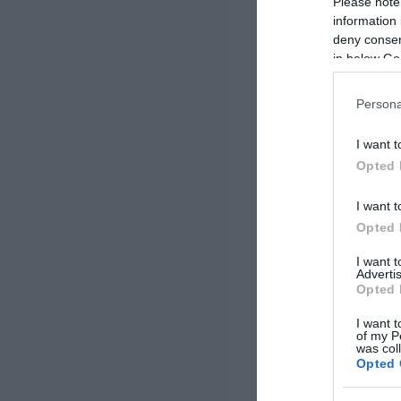
Please note
information 
deny consent
in below Go
Persona
I want t
Opted 
I want t
Opted 
I want 
Advertis
Opted 
I want t
of my P
was col
Opted 