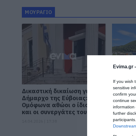
ΜΟΥΡΑΓΙΟ
Evima.gr 
If you wish 
sensitive in
Δικαστική δικαίωση για
Η… «ερ
confirm you
Δήμαρχο της Εύβοιας:
θάλασσα
continue se
Ομόφωνα αθώοι ο ίδιος
τρελαμέ
information 
και οι συνεργάτες του
Ολυμπια
further disc
Λιχάδα
participants
14.04.2026 | 17:38
Downstream 
31.05.2024 |