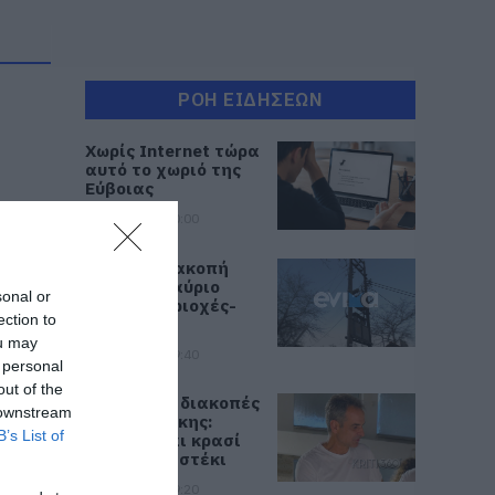
ΡΟΗ ΕΙΔΗΣΕΩΝ
Χωρίς Internet τώρα
αυτό το χωριό της
Εύβοιας
08.08.2026 | 10:00
Εύβοια: Διακοπή
ρεύματος αύριο
sonal or
πολλές περιοχές-
ection to
Πίνακας
ou may
08.08.2026 | 09:40
 personal
out of the
Άρχισε τις διακοπές
 downstream
ο Μητσοτάκης:
B’s List of
Φαγητό και κρασί
σε γνωστό στέκι
08.08.2026 | 09:20