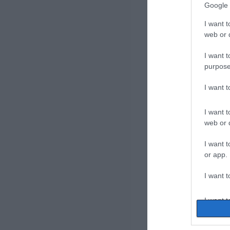
Google 
I want t
web or d
I want t
purpose
I want 
I want t
web or d
I want t
or app.
I want t
I want t
authenti