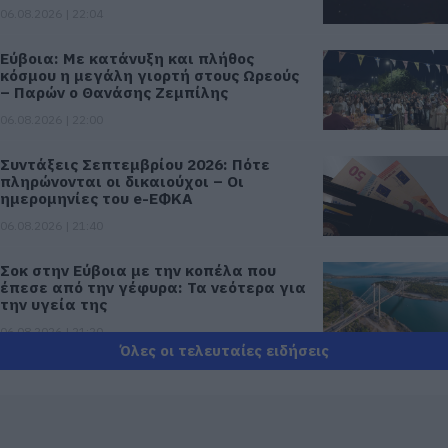
06.08.2026 | 22:04
Εύβοια: Με κατάνυξη και πλήθος
κόσμου η μεγάλη γιορτή στους Ωρεούς
– Παρών ο Θανάσης Ζεμπίλης
06.08.2026 | 22:00
Συντάξεις Σεπτεμβρίου 2026: Πότε
πληρώνονται οι δικαιούχοι – Οι
ημερομηνίες του e-ΕΦΚΑ
06.08.2026 | 21:40
Σοκ στην Εύβοια με την κοπέλα που
έπεσε από την γέφυρα: Τα νεότερα για
την υγεία της
06.08.2026 | 21:20
Όλες οι τελευταίες ειδήσεις
Νεότερα για τη Φωτιά στη Σκύρο:
Κινδύνευσε κτηνοτροφική μονάδα –
Νέο βίντεο
06.08.2026 | 21:00