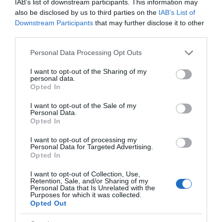
IAB’s list of downstream participants. This information may
also be disclosed by us to third parties on the
IAB’s List of
Downstream Participants
that may further disclose it to other
third parties.
Please note that this website/app uses one or more Google
Personal Data Processing Opt Outs
services and may gather and store information including but
not limited to your visit or usage behaviour. You may click to
I want to opt-out of the Sharing of my
personal data.
grant or deny consent to Google and its third-party tags to
Opted In
use your data for below specified purposes in below Google
consent section.
Αυτή η περιοχή της Εύβοιας χρειάζεται
I want to opt-out of the Sale of my
Personal Data.
προσοχή: Κραυγή αγωνίας από τους
Opted In
κατοίκους
I want to opt-out of processing my
02.10.2025 | 09:45
Personal Data for Targeted Advertising.
Opted In
I want to opt-out of Collection, Use,
Retention, Sale, and/or Sharing of my
Personal Data that Is Unrelated with the
Purposes for which it was collected.
Opted Out