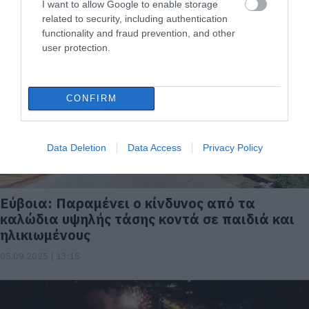
υπερυψηλής τάσης στον Μύτικα;
I want to allow Google to enable storage
related to security, including authentication
08.09.2025 | 12:45
functionality and fraud prevention, and other
user protection.
CONFIRM
Data Deletion
Data Access
Privacy Policy
Εύβοια: Παραμένει ο κίνδυνος από τα
καλώδια υψηλής τάσης κοντά σε παιδιά και
ηλικιωμένους
05.09.2025 | 13:15