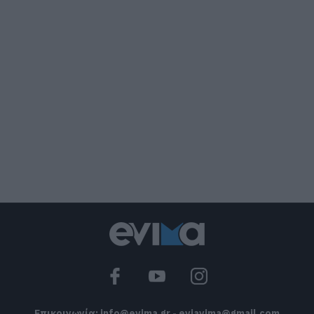
Νέο σοβαρό τροχαίο στην Εύβοια:
Τούμπαρε αυτοκίνητο
06.08.2026 | 20:00
Έσπασαν πιάτα στο κεφάλι του
Αταμάν – Βίντεο από τη Σύμη
06.08.2026 | 19:40
Φωτιά στη Σκύρο: Συνεχίζει να καίει
στο Νησί, συγκλονιστική μαρτυρία –
Νέες εικόνες και βίντεο
06.08.2026 | 19:40
Ξεκινάει τεράστιο έργο αξίας
2.425.000€ στην Εύβοια – Δείτε πού
06.08.2026 | 19:20
Επικοινωνία:
info@evima.gr
-
eviavima@gmail.com