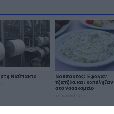
 στη Ναύπακτο
Ναύπακτος: Έφαγαν
τζατζίκι και κατέληξαν
 10:00
στο νοσοκομείο
18.10.2025 | 18:40