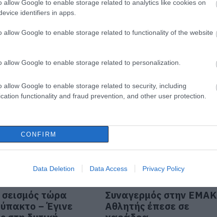
o allow Google to enable storage related to analytics like cookies on
evice identifiers in apps.
τροχαίο:
Αδιανόητο: Τον παρέσ
κι «καρφώθηκε»
με το αμάξι και τον άφ
o allow Google to enable storage related to functionality of the website
κίνητο
να πεθάνει στο δρόμο
 17:00
07.03.2023 | 14:00
o allow Google to enable storage related to personalization.
o allow Google to enable storage related to security, including
cation functionality and fraud prevention, and other user protection.
CONFIRM
Data Deletion
Data Access
Privacy Policy
 σεισμός τώρα
Συναγερμός στην ΕΜΑΚ
ύπακτο – Έγινε
Αθλητής έπεσε σε