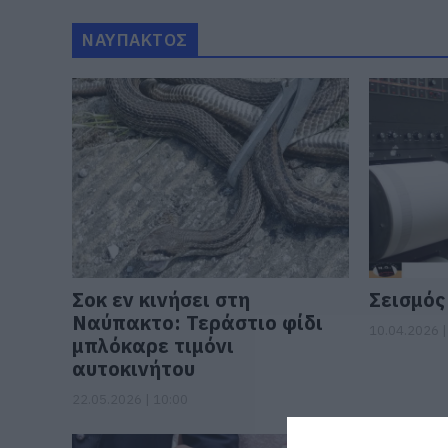
ΝΑΥΠΑΚΤΟΣ
Σοκ εν κινήσει στη
Σεισμός
Ναύπακτο: Τεράστιο φίδι
10.04.2026 |
μπλόκαρε τιμόνι
αυτοκινήτου
22.05.2026 | 10:00