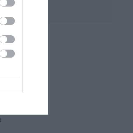
Εύβοια:
Ολοκληρώθηκε
μεγάλο έργο
υρε
ησε
06.08.2026 | 20:40
Ο λόγος που
τηγανίζουμε ψάρια
του Σωτήρος – Πως
θα κάνετε το τέλειο
μαγείρεμα
06.08.2026 | 20:20
Θρήνος στην Εύβοια:
Έφυγε από τη ζωή ο
37χρονος που είχε
τροχαίο με
αγριογούρουνο
06.08.2026 | 20:20
Νέο σοβαρό τροχαίο
:
στην Εύβοια:
Τούμπαρε
αυτοκίνητο