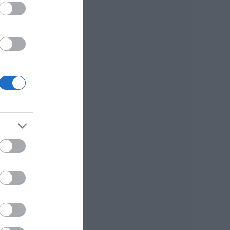
έπεσε από την
γέφυρα: Τα νεότερα
για την υγεία της
06.08.2026 | 21:20
Νεότερα για τη
Φωτιά στη Σκύρο:
Κινδύνευσε
κτηνοτροφική
μονάδα – Νέο
η
βίντεο
06.08.2026 | 21:00
Καφές: Τα οφέλη
της μέτριας
κατανάλωσης
σύμφωνα με ειδικό
στο μικροβίωμα του
εντέρου
06.08.2026 | 21:00
«Ανάσα» για τους
αγρότες στην