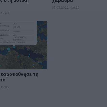
ς στη δυτική
χαράδρα
08.05.2022 | 16:20
 17:40
 ταρακούνησε τη
το
 17:05