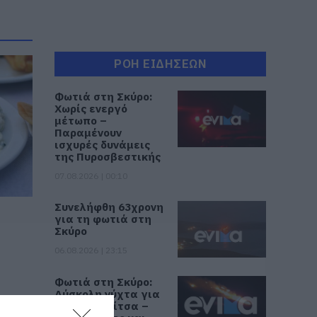
ΡΟΗ ΕΙΔΗΣΕΩΝ
Φωτιά στη Σκύρο:
Χωρίς ενεργό
μέτωπο –
Παραμένουν
ισχυρές δυνάμεις
της Πυροσβεστικής
07.08.2026 | 00:10
Συνελήφθη 63χρονη
για τη φωτιά στη
Σκύρο
06.08.2026 | 23:15
Φωτιά στη Σκύρο:
Δύσκολη νύχτα για
την Καλαμίτσα –