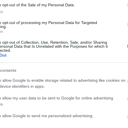
o opt-out of the Sale of my Personal Data.
In
to opt-out of processing my Personal Data for Targeted
ing.
In
19χρονη:
Μαθητές «μοίραζαν»
o opt-out of Collection, Use, Retention, Sale, and/or Sharing
ιλε τον πατέρα
γυμνές φωτογραφίες
ersonal Data that Is Unrelated with the Purposes for which it
lected.
 ασελγείς πράξεις
συμμαθητριών τους στ
Out
ς της
Ναύπακτο
 21:40
01.12.2023 | 10:30
consents
o allow Google to enable storage related to advertising like cookies on
evice identifiers in apps.
o allow my user data to be sent to Google for online advertising
s.
to allow Google to send me personalized advertising.