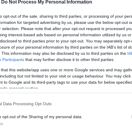
-
Do Not Process My Personal Information
to opt-out of the sale, sharing to third parties, or processing of your per
formation for targeted advertising by us, please use the below opt-out s
r selection. Please note that after your opt-out request is processed y
eing interest-based ads based on personal information utilized by us or
disclosed to third parties prior to your opt-out. You may separately opt-
losure of your personal information by third parties on the IAB’s list of
. This information may also be disclosed by us to third parties on the
IA
πέθανε την ώρα
Participants
that may further disclose it to other third parties.
Συνελήφθη 30χρονος
βε ξύλα
σωφρονιστικός υπάλλη
 that this website/app uses one or more Google services and may gath
που πήγε να φιλήσει
including but not limited to your visit or usage behaviour. You may click 
 09:00
16χρονη Αλβανίδα χωρ
 to Google and its third-party tags to use your data for below specifi
τη θέλησή της
ogle consent section.
05.08.2024 | 19:00
l Data Processing Opt Outs
o opt-out of the Sharing of my personal data.
In