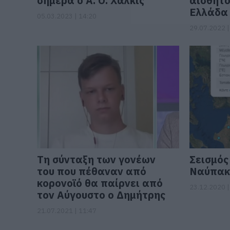
σήμερα ο Α. Ο. Χαλκίς
αισθητό
Ελλάδα
05.03.2023 | 14:20
29.07.2022 |
Τη σύνταξη των γονέων
Σεισμός
του που πέθαναν από
Ναύπακ
κορονοϊό θα παίρνει από
23.12.2020 |
τον Αύγουστο ο Δημήτρης
21.07.2021 | 11:47