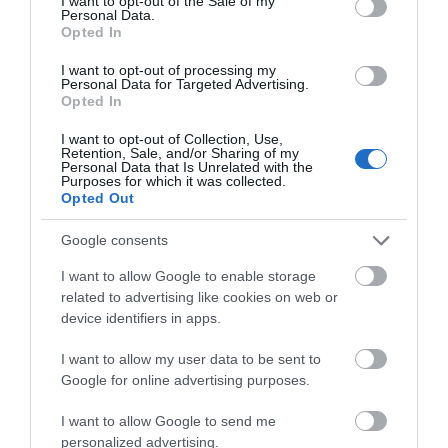
I want to opt-out of the Sale of my
Personal Data.
Opted In
I want to opt-out of processing my
Personal Data for Targeted Advertising.
Άγνωστοι έσπασαν μηχανήματα και
Opted In
ξήλωσαν κάμερες στο μετρό μετά τη πορεία
για τον Γρηγορόπουλο
I want to opt-out of Collection, Use,
Retention, Sale, and/or Sharing of my
06.12.2023 | 16:00
Personal Data that Is Unrelated with the
Purposes for which it was collected.
Opted Out
Google consents
I want to allow Google to enable storage
related to advertising like cookies on web or
device identifiers in apps.
I want to allow my user data to be sent to
Google for online advertising purposes.
Πρώην φυλακόβιος ΥouΤuber εξερευνά τη
I want to allow Google to send me
νύχτα κακόφημες περιοχές του κόσμου: «Ο
personalized advertising.