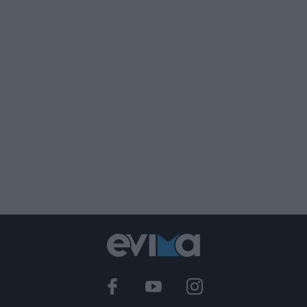
Διακοπές στην Κάρυστο: Το Χωνί είναι
ο προορισμός για αυθεντικές ελληνικές
γεύσεις
07.08.2026 | 16:15
Κρίση στο κόμμα Καρυστιανού: Δύο
ακόμη στελέχη αποχωρούν
καταγγέλλοντας κλειστό σύστημα
αποφάσεων
07.08.2026 | 16:00
Εικόνες ντροπής από ασυνείδητους
στην Εύβοια: Πετούν ογκώδη
αντικείμενα όπου βρουν
07.08.2026 | 15:45
Σκύρος: Επέστρεψαν στην Εύβοια οι
πυροσβέστες που έδωσαν μάχη με τις
φλόγες – Έφτασαν στην Κύμη
07.08.2026 | 15:30