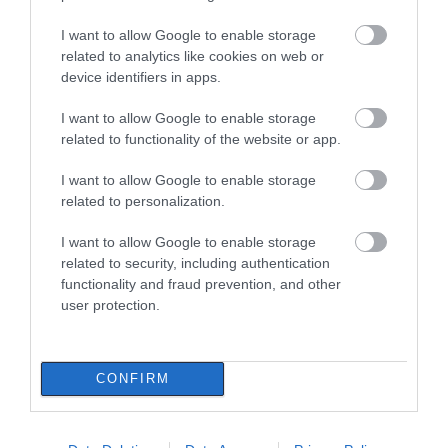
χειρότερος δρόμος που έχω περπατήσει
I want to allow Google to enable storage
είναι η Ομόνοια»
related to analytics like cookies on web or
05.12.2023 | 21:00
device identifiers in apps.
I want to allow Google to enable storage
related to functionality of the website or app.
I want to allow Google to enable storage
related to personalization.
I want to allow Google to enable storage
related to security, including authentication
functionality and fraud prevention, and other
user protection.
Συνελήφθη παιδόφιλος στην Ομόνοια – Τον
ακινητοποίησε ο πατέρας του κοριτσιού
που είχε κλείσει ραντεβου
CONFIRM
11.06.2023 | 20:40