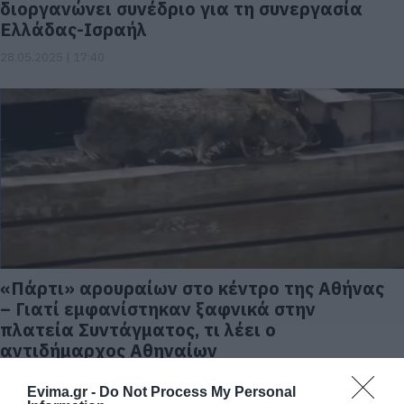
διοργανώνει συνέδριο για τη συνεργασία
Ελλάδας-Ισραήλ
28.05.2025 | 17:40
«Πάρτι» αρουραίων στο κέντρο της Αθήνας
– Γιατί εμφανίστηκαν ξαφνικά στην
πλατεία Συντάγματος, τι λέει ο
αντιδήμαρχος Αθηναίων
23.09.2024 | 19:40
Evima.gr -
Do Not Process My Personal