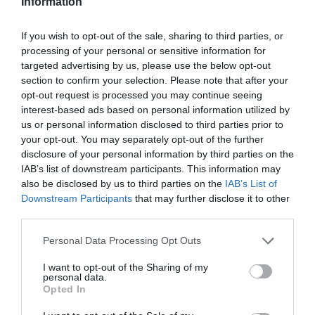
Information
If you wish to opt-out of the sale, sharing to third parties, or
processing of your personal or sensitive information for
targeted advertising by us, please use the below opt-out
section to confirm your selection. Please note that after your
opt-out request is processed you may continue seeing
interest-based ads based on personal information utilized by
us or personal information disclosed to third parties prior to
your opt-out. You may separately opt-out of the further
disclosure of your personal information by third parties on the
Συναγερμός για ύποπτο αντικείμενο στην
IAB’s list of downstream participants. This information may
Ομόνοια – Διακόπηκε η κυκλοφορία
also be disclosed by us to third parties on the
IAB’s List of
13.02.2024 | 16:15
Downstream Participants
that may further disclose it to other
third parties.
Please note that this website/app uses one or more Google
Personal Data Processing Opt Outs
services and may gather and store information including but
not limited to your visit or usage behaviour. You may click to
I want to opt-out of the Sharing of my
personal data.
grant or deny consent to Google and its third-party tags to
Opted In
use your data for below specified purposes in below Google
consent section.