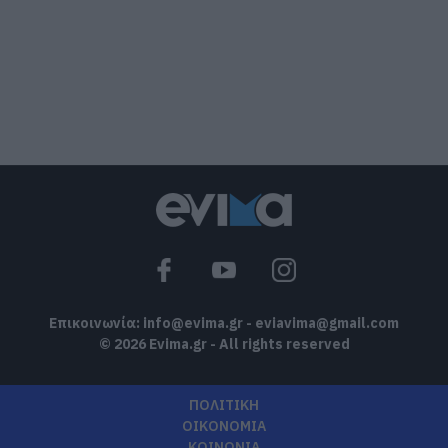
την Εύβοια που έφυγε από τη ζωή
07.08.2026 | 18:00
Αυτοψία στα καμένα: 37 σπίτια
κρίθηκαν κατεδαφιστέα στο Πόρτο
Γερμενό
07.08.2026 | 17:40
Εύβοια: Αυτός είναι ο 36χρονος
επιχειρηματίας πού έχασε την ζωή του
07.08.2026 | 17:20
Επικοινωνία:
info@evima.gr
-
eviavima@gmail.com
© 2026 Evima.gr - All rights reserved
ΠΟΛΙΤΙΚΗ
ΟΙΚΟΝΟΜΙΑ
ΚΟΙΝΩΝΙΑ