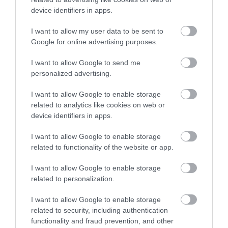
ΡΟΗ ΕΙΔΗΣΕΩΝ
device identifiers in apps.
I want to allow my user data to be sent to
Εύβοια: Ηχηρό μήνυμα πέντε χρόνια
μετά τη μεγάλη καταστροφή του 2021
Google for online advertising purposes.
07.08.2026 | 22:00
I want to allow Google to send me
personalized advertising.
Νέο τροχαίο με υλικές ζημιές
I want to allow Google to enable storage
07.08.2026 | 21:40
related to analytics like cookies on web or
device identifiers in apps.
I want to allow Google to enable storage
Εύβοια: Γυναίκα έπεσε θύμα
related to functionality of the website or app.
διαδικτυακής απάτης – Πλήρωσε για
τρακτέρ που δεν παρέλαβε
I want to allow Google to enable storage
07.08.2026 | 21:20
related to personalization.
Τραγωδία στην Εύβοια: Άνδρας
I want to allow Google to enable storage
ανασύρθηκε χωρίς τις αισθήσεις του
related to security, including authentication
από τη θάλασσα
functionality and fraud prevention, and other
07.08.2026 | 20:57