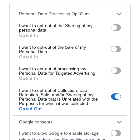
third parties.
Please note that this website/app uses one or more Google
Personal Data Processing Opt Outs
services and may gather and store information including but
not limited to your visit or usage behaviour. You may click to
I want to opt-out of the Sharing of my
personal data.
grant or deny consent to Google and its third-party tags to
Opted In
use your data for below specified purposes in below Google
consent section.
I want to opt-out of the Sale of my
Personal Data.
Opted In
Η Περιφέρεια Στερεάς Ελλάδας
I want to opt-out of processing my
Personal Data for Targeted Advertising.
παρουσίασε το Σύγχρονο Λαϊκό Ορατόριο
Opted In
του Δημήτρη Μαραμή
I want to opt-out of Collection, Use,
24.03.2021 | 14:36
Retention, Sale, and/or Sharing of my
Personal Data that Is Unrelated with the
Purposes for which it was collected.
Opted Out
Google consents
I want to allow Google to enable storage
related to advertising like cookies on web or