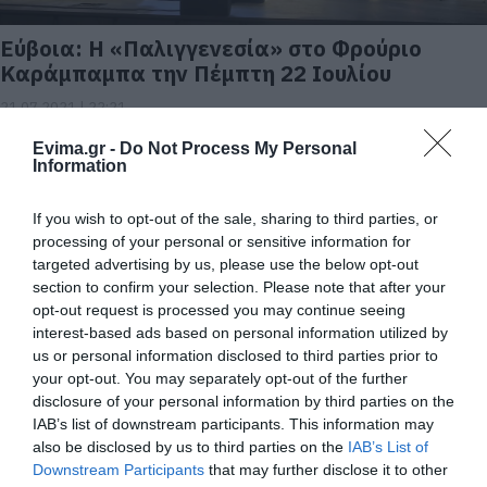
Εύβοια: Η «Παλιγγενεσία» στο Φρούριο
Καράμπαμπα την Πέμπτη 22 Ιουλίου
21.07.2021 | 22:21
Evima.gr -
Do Not Process My Personal
Information
If you wish to opt-out of the sale, sharing to third parties, or
processing of your personal or sensitive information for
targeted advertising by us, please use the below opt-out
section to confirm your selection. Please note that after your
opt-out request is processed you may continue seeing
interest-based ads based on personal information utilized by
us or personal information disclosed to third parties prior to
your opt-out. You may separately opt-out of the further
Η «Παλιγγενεσία» στο Φρούριο
disclosure of your personal information by third parties on the
Καράμπαμπα την Πέμπτη 22 Ιουλίου
IAB’s list of downstream participants. This information may
20.07.2021 | 11:02
also be disclosed by us to third parties on the
IAB’s List of
Downstream Participants
that may further disclose it to other