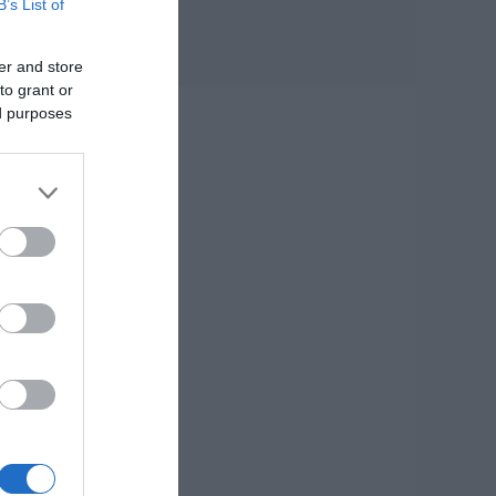
B’s List of
της βροχής στη
φωτιά του 2021
08.08.2026 | 09:00
er and store
to grant or
Εορτολόγιο: Ποιοι
ed purposes
γιορτάζουν σήμερα,
Σάββατο 8
Αυγούστου
08.08.2026 | 08:40
Καιρός: Πολύ ζέστη
σήμερα στην
Εύβοια! Στα ύψη το
θερμόμετρο
08.08.2026 | 08:20
Προσοχή σήμερα
στην Εύβοια:
Υψηλός κίνδυνος
πυρκαγιάς! Τι
απαγορεύεται από
την Πολιτική
Προστασία