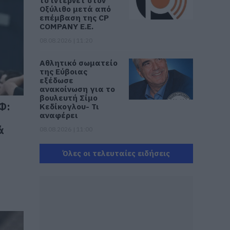
το ίντερνετ στον
Οξύλιθο μετά από
επέμβαση της CP
COMPANY Ε.Ε.
08.08.2026 | 11:20
Αθλητικό σωματείο
της Εύβοιας
εξέδωσε
ανακοίνωση για το
βουλευτή Σίμο
Φ:
Κεδίκογλου- Τι
αναφέρει
ά
08.08.2026 | 11:00
Εύβοια:
Όλες οι τελευταίες ειδήσεις
«Πλιάτσικο» σε
έργο ανάπλασης
παραλίας – Η
καταγγελία που
προκαλεί
αντιδράσεις
08.08.2026 | 10:20