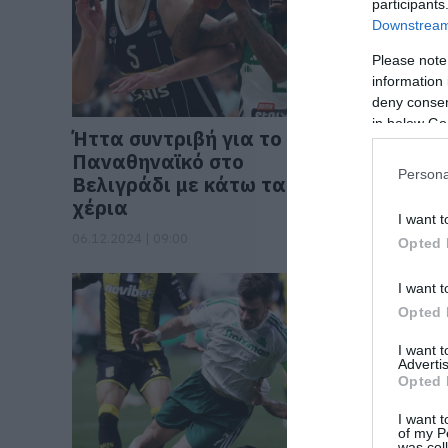
participants
Downstream 
Please note
information 
deny consent
in below Go
Ήττα συντριβή για το
ΠΑΟΚ-Π
Παναθηναϊκό στο
Αγκαλιά
Persona
Βελιγράδι με κάτω τα
«δικέφ
χέρια
15.05.2024 |
I want t
06.12.2024 | 09:00
Opted 
I want t
Opted 
I want 
Advertis
Opted 
I want t
of my P
was col