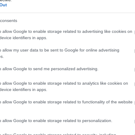
Out
αϊκός – ΠΑΟΚ: Ο
Παναθηναϊκός-ΠΑΟΚ:
αλος» άλωσε… τη
Στον τελικό οι «πράσιν
consents
ο
– Απέκλεισαν στα πένα
o allow Google to enable storage related to advertising like cookies on
τον ΠΑΟΚ
 21:20
evice identifiers in apps.
21.02.2024 | 22:20
o allow my user data to be sent to Google for online advertising
s.
to allow Google to send me personalized advertising.
o allow Google to enable storage related to analytics like cookies on
evice identifiers in apps.
o allow Google to enable storage related to functionality of the website
α Παναθηναϊκό με
Ολυμπιακός –
o allow Google to enable storage related to personalization.
 τη Ρεν για το
Παναθηναϊκός: Οριστικ
o allow Google to enable storage related to security, including