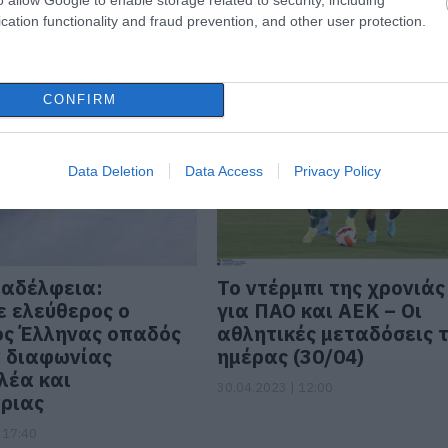
League
διακοπή στο ντέρμπι
cation functionality and fraud prevention, and other user protection.
 07:50
22.10.2023 | 23:22
CONFIRM
Data Deletion
Data Access
Privacy Policy
λαδέλφεια:
Το ντέρμπι της χρονιάς
 ελεύθερος ο
για ΠΑΟ και ΑΕΚ – Οι
ς Έλληνας οπαδός
αθλητικές μεταδόσεις 
 διαφωνίας
ημέρας (30/04)
λέα και
30.04.2023 | 12:00
ριας
 17:40