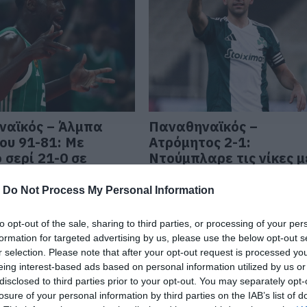
ναϊκός – Άλμπα
Παναθηναϊκός –
ου 91-81: Με
Ατρόμητος 2-1:
 σερί 21-0 σε
Ντούμπλαρε τις νίκες μ
επτά γλίτωσε την
Μπακασέτα και έκλεισ
η
ραντεβού με τον
-
Do Not Process My Personal Information
Ολυμπιακό
 23:20
to opt-out of the sale, sharing to third parties, or processing of your per
08.01.2025 | 23:00
formation for targeted advertising by us, please use the below opt-out s
r selection. Please note that after your opt-out request is processed y
eing interest-based ads based on personal information utilized by us or
disclosed to third parties prior to your opt-out. You may separately opt-
losure of your personal information by third parties on the IAB’s list of