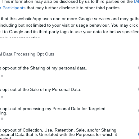
. This information may also be disclosed by us to third parties on the
IA
Participants
that may further disclose it to other third parties.
 that this website/app uses one or more Google services and may gath
including but not limited to your visit or usage behaviour. You may click 
 to Google and its third-party tags to use your data for below specifi
ogle consent section.
αναθηναϊκός 4-1:
Παναθηναϊκός –
 με τον τίτλο ο
Ολυμπιακός 77-71: Ο
l Data Processing Opt Outs
αλος»
Σλούκας «πυροβόλησε»
στο ΟΑΚΑ
 23:00
o opt-out of the Sharing of my personal data.
15.04.2024 | 22:40
In
o opt-out of the Sale of my Personal Data.
In
to opt-out of processing my Personal Data for Targeted
ing.
In
o opt-out of Collection, Use, Retention, Sale, and/or Sharing
ersonal Data that Is Unrelated with the Purposes for which it
lected.