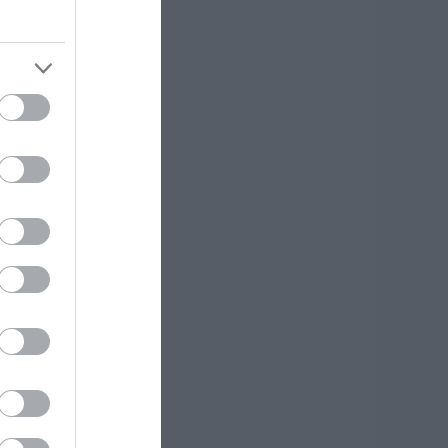
08.08.2026 | 08:00
Μεγάλο πανηγύρι
οι»
στην Εύβοια:
λτι
Πλημμύρισε με
κόσμο η Φαράκλα
(pics&vid)
08.08.2026 | 00:59
Ο καιρός αλλάζει
πρόσωπο: Έρχονται
40άρια μαζί με
θυελλώδη μελτέμια
07.08.2026 | 22:20
Εύβοια: Ηχηρό
μήνυμα πέντε
χρόνια μετά τη
μεγάλη
καταστροφή του
2021
ή
07.08.2026 | 22:00