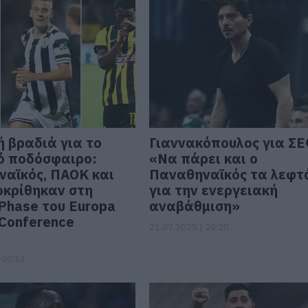
ή βραδιά για το
Γιαννακόπουλος για ΣΕ
ό ποδόσφαιρο:
«Να πάρει και ο
αϊκός, ΠΑΟΚ και
Παναθηναϊκός τα λεφτ
κρίθηκαν στη
για την ενεργειακή
Phase του Europa
αναβάθμιση»
 Conference
21.07.2025 | 20:20
 00:13