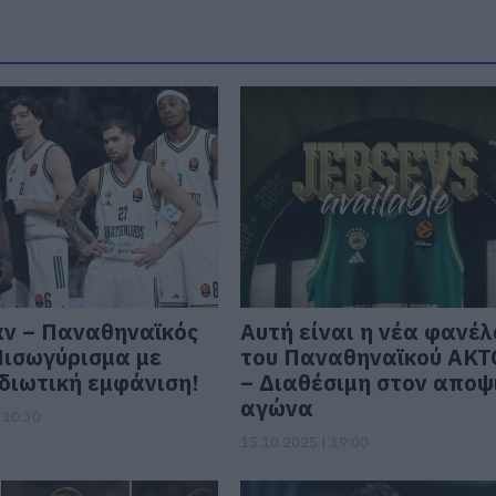
ν – Παναθηναϊκός
Αυτή είναι η νέα φανέ
Πισωγύρισμα με
του Παναθηναϊκού AK
ιωτική εμφάνιση!
– Διαθέσιμη στον αποψ
αγώνα
 10:30
15.10.2025 | 19:00