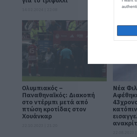
για το τριφύλλι
Europa 
authenti
14.02.2024 | 22:08
10.11.2023 |
Ολυμπιακός –
Νέα Φι
Παναθηναϊκός: Διακοπή
Αφέθηκε
στο ντέρμπι μετά από
43χρονο
πτώση κροτίδας στον
κατόπιν
Χουάνκαρ
εισαγγε
ανακρίτ
22.10.2023 | 21:20
22.08.2023 |