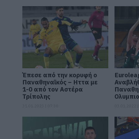
Έπεσε από την κορυφή ο
Eurolea
Παναθηναϊκός – Ηττα με
Αναβλήθ
1-0 από τον Αστέρα
Παναθην
Τρίπολης
Ολυμπι
31.01.2023 | 07:30
03.01.2022 |