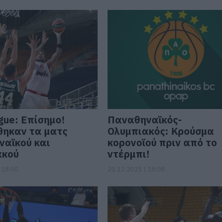
gue: Επίσημο!
Παναθηναϊκός-
ηκαν τα ματς
Ολυμπιακός: Κρούσμα
αϊκού και
κορονοϊού πριν από το
ακού
ντέρμπι!
 18:00
21.12.2021 | 18:08