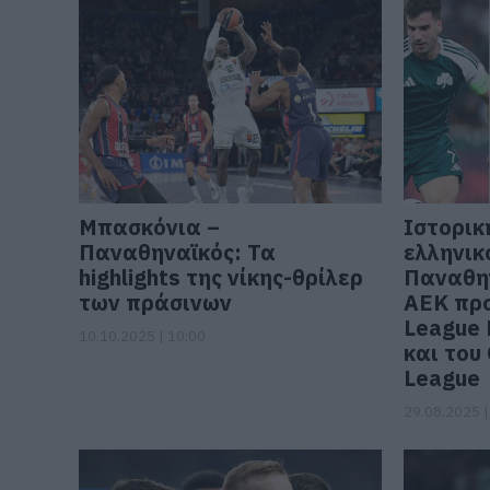
Μπασκόνια –
Ιστορικ
Παναθηναϊκός: Τα
ελληνικ
highlights της νίκης-θρίλερ
Παναθην
των πράσινων
ΑΕΚ προ
League 
10.10.2025 | 10:00
και του
League
29.08.2025 |