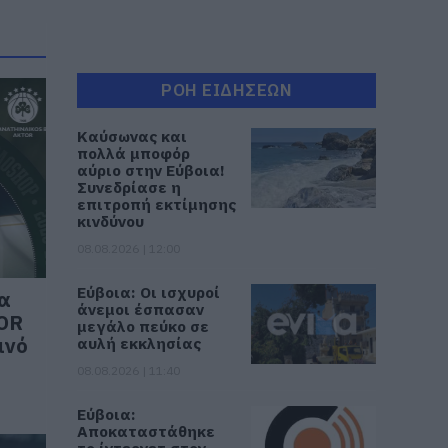
ΡΟΗ ΕΙΔΗΣΕΩΝ
Καύσωνας και
πολλά μποφόρ
αύριο στην Εύβοια!
Συνεδρίασε η
επιτροπή εκτίμησης
κινδύνου
08.08.2026 | 12:00
Εύβοια: Οι ισχυροί
λα
άνεμοι έσπασαν
TOR
μεγάλο πεύκο σε
ινό
αυλή εκκλησίας
08.08.2026 | 11:40
Εύβοια:
Αποκαταστάθηκε