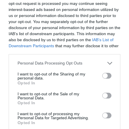
opt-out request is processed you may continue seeing
interest-based ads based on personal information utilized by
us or personal information disclosed to third parties prior to
your opt-out. You may separately opt-out of the further
disclosure of your personal information by third parties on the
IAB’s list of downstream participants. This information may
Θρήνος στο ελληνικό ποδόσφαιρο: Πέθανε ο
also be disclosed by us to third parties on the
IAB’s List of
Downstream Participants
that may further disclose it to other
Παρασκευάς Άντζας σε ηλικία 49 ετών
third parties.
25.05.2026 | 11:30
Please note that this website/app uses one or more Google
Personal Data Processing Opt Outs
services and may gather and store information including but
not limited to your visit or usage behaviour. You may click to
I want to opt-out of the Sharing of my
personal data.
grant or deny consent to Google and its third-party tags to
Opted In
use your data for below specified purposes in below Google
consent section.
I want to opt-out of the Sale of my
Personal Data.
Opted In
ΡΟΗ ΕΙΔΗΣΕΩΝ
I want to opt-out of processing my
Personal Data for Targeted Advertising.
Ρίγη συγκίνησης στην Εύβοια! Η Ιερά
Opted In
Μονή Οσίου Δαυΐδ έλαμψε στη μεγάλη