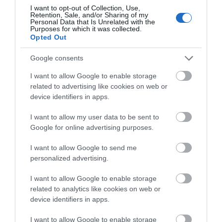
πανήγυρη της Μεταμορφώσεως
I want to opt-out of Collection, Use,
08.08.2026 | 21:00
Retention, Sale, and/or Sharing of my
Personal Data that Is Unrelated with the
Purposes for which it was collected.
Φάνης Σπανός: 500.000 € για την
Opted Out
ενεργειακή αναβάθμιση του 4ου
Δημοτικού Σχολείου Λιβαδειάς
Google consents
08.08.2026 | 20:40
I want to allow Google to enable storage
related to advertising like cookies on web or
Εύβοια: Τέλος στις παράνομες
χωματερές – Έρχονται πρόστιμα χωρίς
device identifiers in apps.
εξαιρέσεις
I want to allow my user data to be sent to
08.08.2026 | 20:20
Google for online advertising purposes.
Εύβοια: Η μαύρη επέτειος της
I want to allow Google to send me
καταστροφικής πυρκαγιάς – Το
χρονικό της τραγωδίας
personalized advertising.
08.08.2026 | 20:00
I want to allow Google to enable storage
related to analytics like cookies on web or
Εύβοια: Πότε θα γίνει ο καθιερωμένος
device identifiers in apps.
έρανος για το «Στιφάδο της Παναγίας»
08.08.2026 | 19:40
I want to allow Google to enable storage