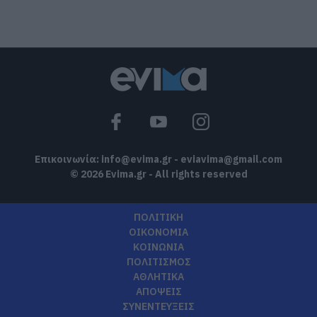
Ρόδος: Έγραψαν 80χρονη για κράνος!
08.08.2026 | 16:40
Θρήνος σε όλη την Εύβοια για τον
επιχειρηματία που έφυγε απο την ζωή
08.08.2026 | 16:20
Επικοινωνία:
info@evima.gr
-
eviavima@gmail.com
© 2026 Evima.gr - All rights reserved
ΠΟΛΙΤΙΚΗ
ΟΙΚΟΝΟΜΙΑ
ΚΟΙΝΩΝΙΑ
ΠΟΛΙΤΙΣΜΟΣ
ΑΘΛΗΤΙΚΑ
ΑΠΟΨΕΙΣ
ΣΥΝΕΝΤΕΥΞΕΙΣ