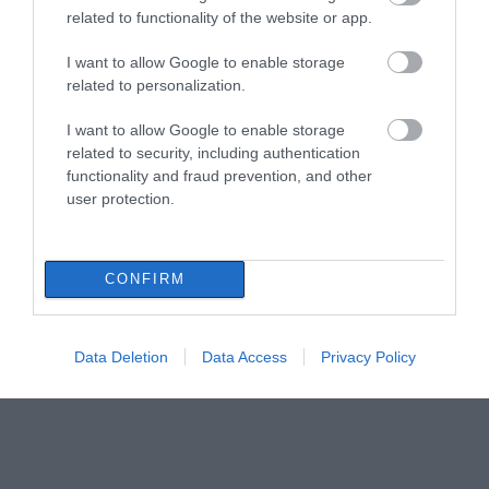
related to functionality of the website or app.
Ο Αλέξης Τσίπρας παρουσιάζει το
I want to allow Google to enable storage
οικονομικό πρόγραμμα της ΕΛ.Α.Σ. στη
related to personalization.
Θεσσαλονίκη
08.08.2026 | 19:20
I want to allow Google to enable storage
Όλες οι τελευταίες ειδήσεις
related to security, including authentication
Κάνεις δεν ξεχνά τι έζησε η Εύβοια
functionality and fraud prevention, and other
πριν πέντε χρόνια
user protection.
08.08.2026 | 19:00
CONFIRM
Σε δημοπρασία η μπάλα των ιστορικών
γκολ του Μαραντόνα
08.08.2026 | 18:40
Data Deletion
Data Access
Privacy Policy
Αγανάκτηση σε χωριό της Εύβοιας:
Μένουν κάθε μέρα χωρίς νερό – Σοβαρή
καταγγελία
08.08.2026 | 18:20