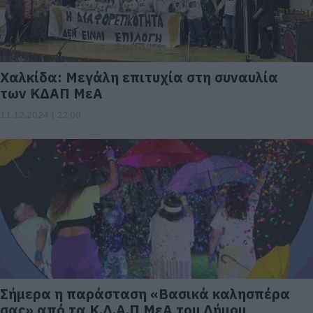
Χαλκίδα: Μεγάλη επιτυχία στη συναυλία
των ΚΔΑΠ ΜεΑ
11.12.2024 | 22:00
Σήμερα η παράσταση «Βασικά καλησπέρα
σας» από τα Κ.Δ.Α.Π ΜεΑ του Δήμου