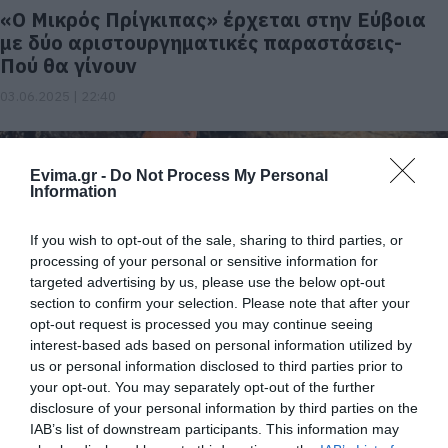
«Ο Μικρός Πρίγκιπας» έρχεται στην Εύβοια
με δύο αριστουργηματικές παραστάσεις-
Πού θα γίνουν
03.06.2025 | 22:40
Evima.gr -
Do Not Process My Personal
Information
If you wish to opt-out of the sale, sharing to third parties, or
processing of your personal or sensitive information for
targeted advertising by us, please use the below opt-out
section to confirm your selection. Please note that after your
opt-out request is processed you may continue seeing
interest-based ads based on personal information utilized by
Έρχεται η παράσταση ο «Μικρός
us or personal information disclosed to third parties prior to
Πρίγκιπας» στην Εύβοια – Που θα παιχτεί
your opt-out. You may separately opt-out of the further
19.05.2025 | 13:45
disclosure of your personal information by third parties on the
IAB’s list of downstream participants. This information may