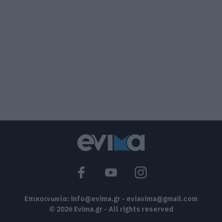
τραυματίες
05.08.2026 | 18:20
Μεγάλη προσοχή στην Εύβοια: Νέα
τηλεφωνική απάτη
05.08.2026 | 18:00
Μύκονος: Έψαχναν τσάντα και Rolex
αξίας 75.000 ευρώ – Η ανακάλυψη κάτω
από τα βράχια
05.08.2026 | 17:40
Τρόμος στην Εύβοια: Δύο άγνωστοι
εισέβαλαν σε σπίτι μέσα στη νύχτα –
Δείτε τι άρπαξαν
05.08.2026 | 17:20
Επικοινωνία:
info@evima.gr
-
eviavima@gmail.com
© 2026 Evima.gr - All rights reserved