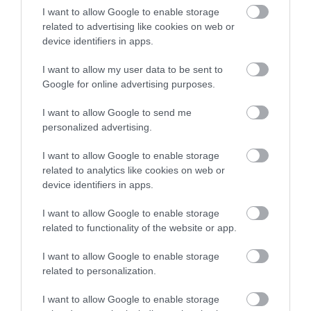
I want to allow Google to enable storage
related to advertising like cookies on web or
device identifiers in apps.
Θεατρική παράσταση σήμερα στη Χαλκίδα
με ελεύθερη είσοδο – Τι ώρα ξεκινά
I want to allow my user data to be sent to
Google for online advertising purposes.
07.03.2025 | 09:45
I want to allow Google to send me
personalized advertising.
I want to allow Google to enable storage
related to analytics like cookies on web or
device identifiers in apps.
I want to allow Google to enable storage
related to functionality of the website or app.
I want to allow Google to enable storage
Ο γέρος και η γριά που έγιναν… viral στη
related to personalization.
Χαλκίδα
I want to allow Google to enable storage
04.03.2025 | 18:40