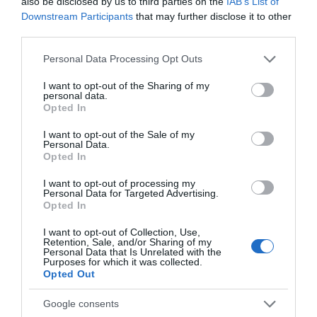
also be disclosed by us to third parties on the
IAB’s List of
Downstream Participants
that may further disclose it to other
third parties.
Please note that this website/app uses one or more Google
Personal Data Processing Opt Outs
services and may gather and store information including but
not limited to your visit or usage behaviour. You may click to
I want to opt-out of the Sharing of my
personal data.
grant or deny consent to Google and its third-party tags to
Opted In
use your data for below specified purposes in below Google
consent section.
I want to opt-out of the Sale of my
Personal Data.
Κάρυστος: Η παράσταση που σήκωσε στον
Opted In
«αέρα» το Γιοκάλειο (εικόνες&βίντεο)
I want to opt-out of processing my
16.03.2025 | 14:20
Personal Data for Targeted Advertising.
Opted In
I want to opt-out of Collection, Use,
Retention, Sale, and/or Sharing of my
Personal Data that Is Unrelated with the
Purposes for which it was collected.
Opted Out
Google consents