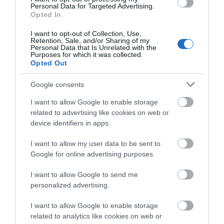
Personal Data for Targeted Advertising.
Opted In
I want to opt-out of Collection, Use,
Retention, Sale, and/or Sharing of my
Personal Data that Is Unrelated with the
Purposes for which it was collected.
Opted Out
Google consents
I want to allow Google to enable storage
Κορονοϊός: Σοκάρει ακτινογραφία
related to advertising like cookies on web or
πνευμόνων 60χρονης – Πώς έγιναν μέσα σε
device identifiers in apps.
4 μέρες
I want to allow my user data to be sent to
07.01.2022 | 22:10
Google for online advertising purposes.
I want to allow Google to send me
personalized advertising.
I want to allow Google to enable storage
related to analytics like cookies on web or