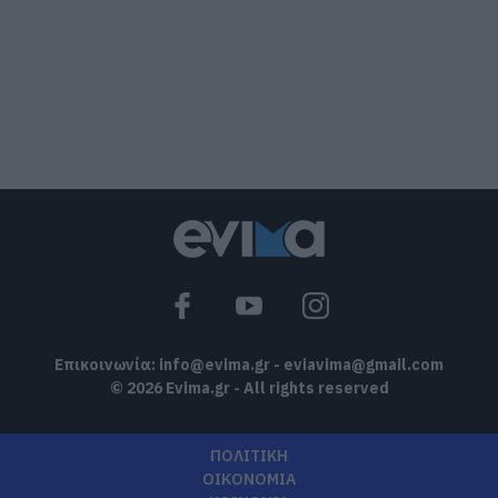
Αγελάδες πετάγονται στο δρόμο- Η
έκκληση ιερέα στους οδηγούς
09.08.2026 | 11:40
Ο Λευτέρης Στεργίου επιστρέφει στην
Ιστιαία!
09.08.2026 | 11:20
Συγκινεί Ενορία στην Εύβοια!
Συγκεντρώνει τρόφιμα για άπορες
οικογένειες για τον
Δεκαπενταύγουστο!
09.08.2026 | 11:00
Επικοινωνία:
info@evima.gr
-
eviavima@gmail.com
© 2026 Evima.gr - All rights reserved
ΠΟΛΙΤΙΚΗ
ΟΙΚΟΝΟΜΙΑ