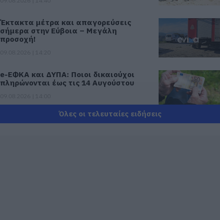
09.08.2026 | 14:40
Έκτακτα μέτρα και απαγορεύσεις
σήμερα στην Εύβοια – Μεγάλη
προσοχή!
09.08.2026 | 14:20
e-ΕΦΚΑ και ΔΥΠΑ: Ποιοι δικαιούχοι
πληρώνονται έως τις 14 Αυγούστου
09.08.2026 | 14:00
Όλες οι τελευταίες ειδήσεις
Κατάνυξη στην Εύβοια: Παράκληση της
Παναγίας στη Λούτσα με κεράσματα
και αναψυκτικά
09.08.2026 | 13:40
Σκύλος ή γάτα; Δείτε πόσα χρήματα
θα χρειαστείτε κάθε χρόνο
09.08.2026 | 13:20