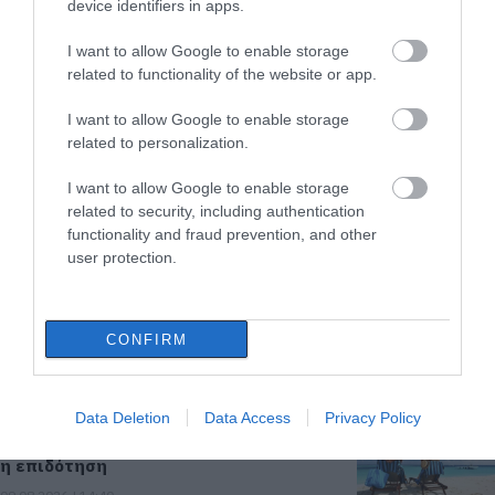
device identifiers in apps.
ΡΟΗ ΕΙΔΗΣΕΩΝ
I want to allow Google to enable storage
Νέα τραγωδία σε παραλία της
related to functionality of the website or app.
Εύβοιας: Πέθανε άνδρας
I want to allow Google to enable storage
09.08.2026 | 15:40
related to personalization.
I want to allow Google to enable storage
Market Pass: Νέος κύκλος από το
φθινόπωρο του 2026 – Πότε
related to security, including authentication
αναμένονται οι πληρωμές
functionality and fraud prevention, and other
user protection.
09.08.2026 | 15:20
Εύβοια: Έργα οδοποιίας 2,4 εκατ. ευρώ
– Ποιοι δρόμοι αλλάζουν
CONFIRM
09.08.2026 | 15:00
Data Deletion
Data Access
Privacy Policy
Τουρισμός για Όλους 2026-2027: Ποιοι
κάνουν αίτηση σήμερα – Έως 600 ευρώ
η επιδότηση