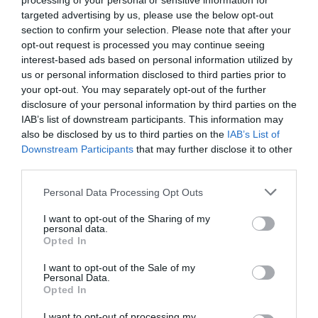
processing of your personal or sensitive information for
targeted advertising by us, please use the below opt-out
section to confirm your selection. Please note that after your
Εσπευσμένα στο νοσοκομείο ο δήμαρχος
opt-out request is processed you may continue seeing
Πειραιά – Διαγνώστηκε με πνευμονία
interest-based ads based on personal information utilized by
27.10.2023 | 21:40
us or personal information disclosed to third parties prior to
your opt-out. You may separately opt-out of the further
disclosure of your personal information by third parties on the
IAB’s list of downstream participants. This information may
also be disclosed by us to third parties on the
IAB’s List of
Downstream Participants
that may further disclose it to other
third parties.
Please note that this website/app uses one or more Google
Personal Data Processing Opt Outs
services and may gather and store information including but
not limited to your visit or usage behaviour. You may click to
I want to opt-out of the Sharing of my
personal data.
grant or deny consent to Google and its third-party tags to
Opted In
use your data for below specified purposes in below Google
Νεκρός 10χρονος από «φονική πνευμονία»-
consent section.
Αναλυτικά η ιατροδικαστική έκθεση
I want to opt-out of the Sale of my
Personal Data.
Opted In
24.01.2023 | 13:30
I want to opt-out of processing my