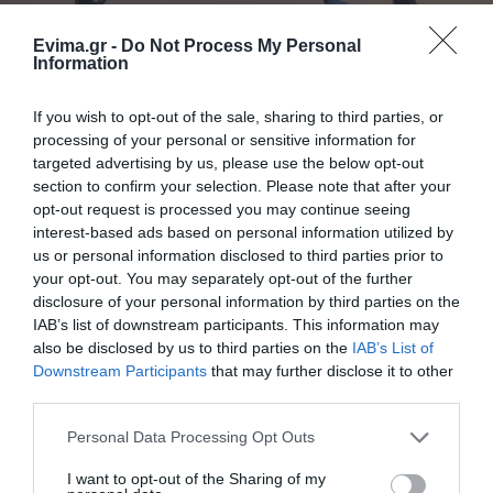
Evima.gr -
Do Not Process My Personal
Information
If you wish to opt-out of the sale, sharing to third parties, or
processing of your personal or sensitive information for
targeted advertising by us, please use the below opt-out
Νότια Εύβοια: Ποδηλατοπορεία σήμερα
section to confirm your selection. Please note that after your
στην Κάρυστο – Η διαδρομή
opt-out request is processed you may continue seeing
interest-based ads based on personal information utilized by
02.10.2022 | 09:40
us or personal information disclosed to third parties prior to
your opt-out. You may separately opt-out of the further
disclosure of your personal information by third parties on the
IAB’s list of downstream participants. This information may
also be disclosed by us to third parties on the
IAB’s List of
Downstream Participants
that may further disclose it to other
third parties.
Please note that this website/app uses one or more Google
Personal Data Processing Opt Outs
services and may gather and store information including but
not limited to your visit or usage behaviour. You may click to
I want to opt-out of the Sharing of my