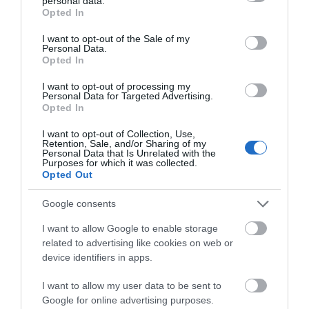
personal data.
grant or deny consent to Google and its third-party tags to
Opted In
Χαλκίδα: Ποδηλατοπορεία το Σάββατο 5
use your data for below specified purposes in below Google
Ιουνίου με αφορμή την Παγκόσμια Ημέρα
consent section.
I want to opt-out of the Sale of my
Περιβάλλοντος
Personal Data.
Opted In
03.06.2021 | 13:24
I want to opt-out of processing my
Personal Data for Targeted Advertising.
Opted In
I want to opt-out of Collection, Use,
Retention, Sale, and/or Sharing of my
Personal Data that Is Unrelated with the
Purposes for which it was collected.
Opted Out
ΡΟΗ ΕΙΔΗΣΕΩΝ
Google consents
Έξοδος Αυγούστου: Οι Αθηναίοι
I want to allow Google to enable storage
«ψηφίζουν» Εύβοια για τις διακοπές
related to advertising like cookies on web or
τους!
device identifiers in apps.
08.08.2026 | 13:40
I want to allow my user data to be sent to
Μεταφορές χρημάτων: Σε ποιες
Google for online advertising purposes.
περιπτώσεις η ΑΑΔΕ επιβάλλει φόρο