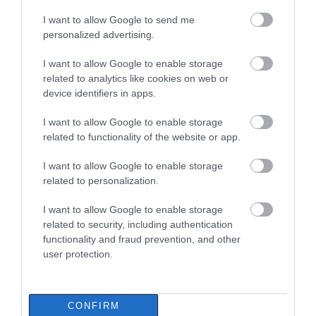
από 10% έως 40%
I want to allow Google to send me
08.08.2026 | 13:20
personalized advertising.
Εικόνες σοκ σε κοιμητήριο της Εύβοιας:
I want to allow Google to enable storage
Δείτε τι έκαναν
related to analytics like cookies on web or
08.08.2026 | 13:00
device identifiers in apps.
I want to allow Google to enable storage
Α. Ο. Χαλκίς: Πρώτο φιλικό σήμερα για
related to functionality of the website or app.
νέα αγωνιστική περίοδο – Η ώρα
I want to allow Google to enable storage
08.08.2026 | 12:40
related to personalization.
Τι γίνεται με τις τσούχτρες στην
I want to allow Google to enable storage
Εύβοια;
related to security, including authentication
functionality and fraud prevention, and other
08.08.2026 | 12:20
user protection.
Καύσωνας και πολλά μποφόρ αύριο
στην Εύβοια! Συνεδρίασε η επιτροπή
CONFIRM
εκτίμησης κινδύνου