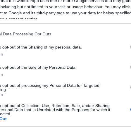
 that this website/app uses one or more Google services and may gath
including but not limited to your visit or usage behaviour. You may click 
 to Google and its third-party tags to use your data for below specifi
ogle consent section.
l Data Processing Opt Outs
o opt-out of the Sharing of my personal data.
In
o opt-out of the Sale of my Personal Data.
 Φεύγουν πούλμαν
Κακοκαιρία
In
 ενθρόνιση του
«Μπάρμπαρα»: Πούλμ
to opt-out of processing my Personal Data for Targeted
ου Μητροπολίτη
με 40 επιβάτες
ing.
νίκης κ.κ.
εγκλωβίστηκε στο
In
ου
καταφύγιο της Δίρφυς
o opt-out of Collection, Use, Retention, Sale, and/or Sharing
ersonal Data that Is Unrelated with the Purposes for which it
 10:45
05.02.2023 | 10:00
lected.
Out