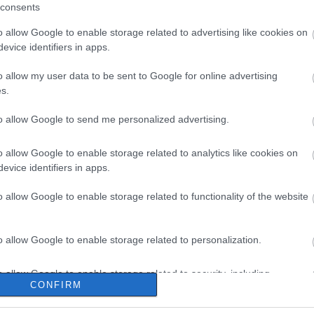
consents
o allow Google to enable storage related to advertising like cookies on
evice identifiers in apps.
o allow my user data to be sent to Google for online advertising
s.
to allow Google to send me personalized advertising.
 Τρία πούλμαν με
ενους της ΛΑΡΚΟ
o allow Google to enable storage related to analytics like cookies on
 για το υπ.
evice identifiers in apps.
ικών (pics)
o allow Google to enable storage related to functionality of the website
 09:30
o allow Google to enable storage related to personalization.
o allow Google to enable storage related to security, including
CONFIRM
cation functionality and fraud prevention, and other user protection.