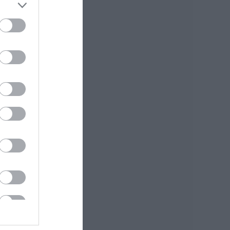
Συρροή πιστών σε
αυτό το Μοναστήρι
της Εύβοιας!
08.08.2026 | 14:00
Έξοδος Αυγούστου:
Οι Αθηναίοι
«ψηφίζουν» Εύβοια
για τις διακοπές
τους!
08.08.2026 | 13:40
Μεταφορές
χρημάτων: Σε ποιες
περιπτώσεις η
ΑΑΔΕ επιβάλλει
φόρο από 10% έως
40%
08.08.2026 | 13:20
Εικόνες σοκ σε
κοιμητήριο της