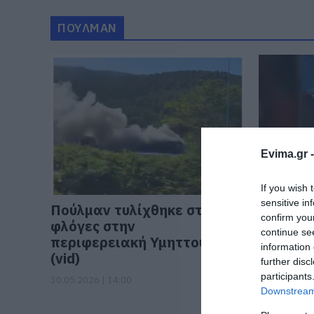
ΠΟΥΛΜΑΝ
Evima.gr 
If you wish 
sensitive in
Πούλμαν τυλίχθηκε στις
Τραμπο
confirm you
φλόγες στην
έκλεισε
continue se
περιφερειακή Υμηττού
Πυροσβε
information 
(vid)
φώναζε
further disc
πυροσβ
participants
30.05.2026 | 14:00
Downstream 
27.06.2024 |