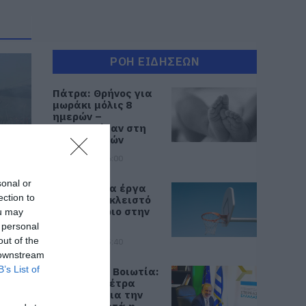
ΡΟΗ ΕΙΔΗΣΕΩΝ
Πάτρα: Θρήνος για
μωράκι μόλις 8
ημερών –
Νοσηλευόταν στη
ΜΕΘ Νεογνών
08.08.2026 | 16:00
sonal or
Αρχίζουν τα έργα
ection to
για το νέο κλειστό
ες
γυμναστήριο στην
ou may
πης
Εύβοια
 personal
out of the
08.08.2026 | 15:40
 downstream
B’s List of
Φωτιά στη Βοιωτία:
Έκτακτα μέτρα
στήριξης για την