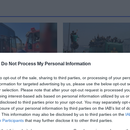
-
Do Not Process My Personal Information
to opt-out of the sale, sharing to third parties, or processing of your per
formation for targeted advertising by us, please use the below opt-out s
ύκος οδηγός
Αποθεώθηκαν οι παίκτ
r selection. Please note that after your opt-out request is processed y
 τον δρόμο σε
του πρωταθλητή Ευρώ
eing interest-based ads based on personal information utilized by us or
στικό όχημα και
Παναθηναϊκού από
disclosed to third parties prior to your opt-out. You may separately opt-
 στους
χιλιάδες οπαδούς – Με
losure of your personal information by third parties on the IAB’s list of
έστες
ανοιχτό πούλμαν πάνε
. This information may also be disclosed by us to third parties on the
IA
ΟΑΚΑ για τη φιέστα
Participants
that may further disclose it to other third parties.
 20:20
27.05.2024 | 16:00