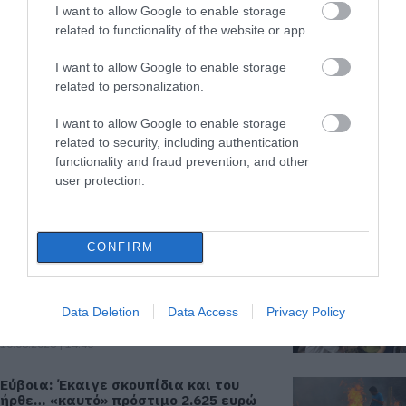
Αυτή η ομάδα της Εύβοιας ανακοίνωσε
I want to allow Google to enable storage
ακόμα δύο νέες μεταγραφές
related to functionality of the website or app.
10.08.2026 | 15:40
I want to allow Google to enable storage
related to personalization.
Αυτοί είναι οι νέοι εντεταλμένοι
δημοτικοί σύμβουλοι του Δήμου
I want to allow Google to enable storage
Χαλκιδέων
related to security, including authentication
10.08.2026 | 15:20
functionality and fraud prevention, and other
user protection.
Νέα τραγωδία σε παραλία της
Εύβοιας: Πέθανε 62χρονος
10.08.2026 | 15:00
CONFIRM
Στην Κύμη ο Θανάσης Ζεμπίλης για την
7η Έκθεση Τοπικών Προϊόντων και
Data Deletion
Data Access
Privacy Policy
Χειροτεχνίας
10.08.2026 | 14:40
Εύβοια: Έκαιγε σκουπίδια και του
ήρθε… «καυτό» πρόστιμο 2.625 ευρώ