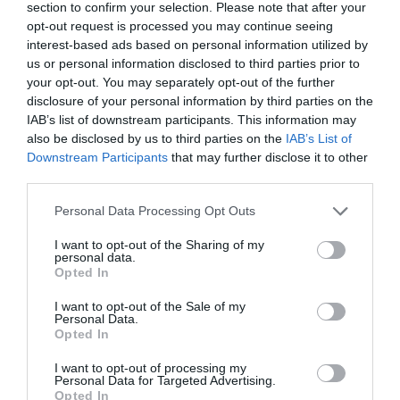
Εύβοια: Στο Δημοτικό Συμβούλιο τα έργα
section to confirm your selection. Please note that after your
στο Στόμιο Οξυλίθου
opt-out request is processed you may continue seeing
interest-based ads based on personal information utilized by
30.01.2023 | 14:45
us or personal information disclosed to third parties prior to
your opt-out. You may separately opt-out of the further
disclosure of your personal information by third parties on the
IAB’s list of downstream participants. This information may
also be disclosed by us to third parties on the
IAB’s List of
Downstream Participants
that may further disclose it to other
third parties.
Please note that this website/app uses one or more Google
Personal Data Processing Opt Outs
services and may gather and store information including but
not limited to your visit or usage behaviour. You may click to
I want to opt-out of the Sharing of my
personal data.
grant or deny consent to Google and its third-party tags to
Opted In
Εύβοια: Αρχίζουν ξανά οι εργασίες του
use your data for below specified purposes in below Google
έργου στο δρόμο Στομίου Οξυλίθου
consent section.
I want to opt-out of the Sale of my
Personal Data.
21.12.2022 | 09:15
Opted In
I want to opt-out of processing my
Personal Data for Targeted Advertising.
Opted In