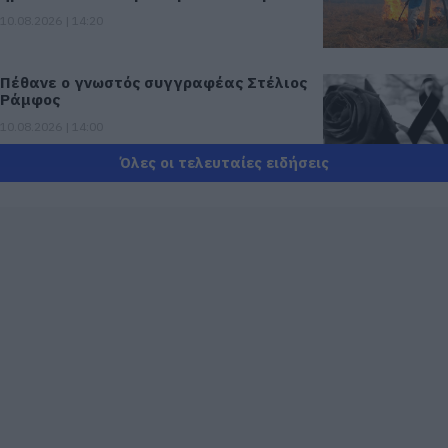
10.08.2026 | 14:20
Πέθανε ο γνωστός συγγραφέας Στέλιος
Ράμφος
10.08.2026 | 14:00
Όλες οι τελευταίες ειδήσεις
Πένθος στην Εύβοια: Γυναίκα έχασε τη
ζωή της
10.08.2026 | 13:40
Προσοχή στις μεταφορές με IRIS:
Δείτε τι ανακοινώθηκε σήμερα
10.08.2026 | 13:20
Πού θα γίνει το επόμενο πανηγύρι στην
Εύβοια με τη Μαρία Νομικού
10.08.2026 | 13:00