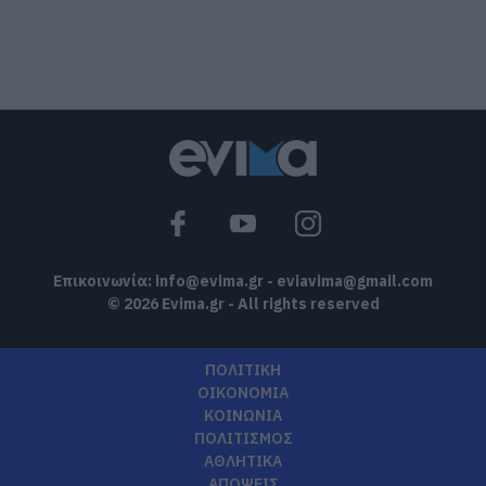
Αύγουστος στην Εύβοια: Τι θα γίνει
αύριο στα σοκάκια αυτού χωριού
10.08.2026 | 11:20
Η Λίμνη Ευβοίας γίνεται σημείο
συνάντησης των γεύσεων της Στερεάς
Ελλάδας
10.08.2026 | 11:00
Επικοινωνία:
info@evima.gr
-
eviavima@gmail.com
© 2026 Evima.gr - All rights reserved
ΠΟΛΙΤΙΚΗ
ΟΙΚΟΝΟΜΙΑ
ΚΟΙΝΩΝΙΑ
ΠΟΛΙΤΙΣΜΟΣ
ΑΘΛΗΤΙΚΑ
ΑΠΟΨΕΙΣ