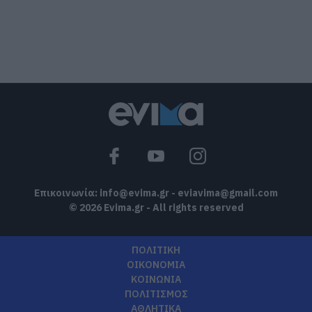
07.08.2026 | 15:45
Σκύρος: Επέστρεψαν στην Εύβοια οι
πυροσβέστες που έδωσαν μάχη με τις
φλόγες – Έφτασαν στην Κύμη
07.08.2026 | 15:30
Νέα αποκάλυψη του evima: Αυτές οι
εθελοντικές ομάδες της Εύβοιας
ενισχύονται με πυροσβεστικά οχήματα
07.08.2026 | 15:15
Επικοινωνία:
info@evima.gr
-
eviavima@gmail.com
© 2026 Evima.gr - All rights reserved
ΠΟΛΙΤΙΚΗ
ΟΙΚΟΝΟΜΙΑ
ΚΟΙΝΩΝΙΑ
ΠΟΛΙΤΙΣΜΟΣ
ΑΘΛΗΤΙΚΑ