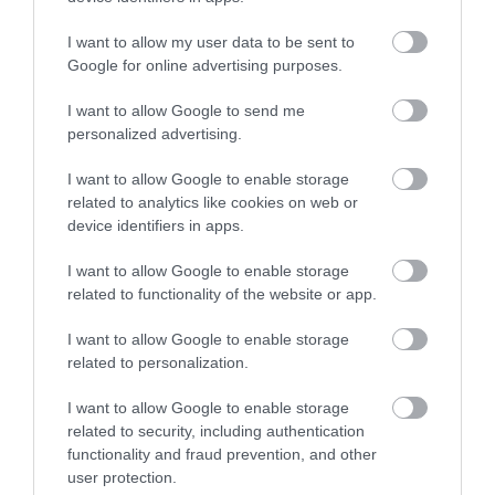
Ράγισαν καρδιές στην Εύβοια: Το
τελευταίο «αντίο» στον 36χρονο
I want to allow my user data to be sent to
επιχειρηματία
Google for online advertising purposes.
07.08.2026 | 19:10
I want to allow Google to send me
personalized advertising.
Νέο επίδομα 600 ευρώ για σπουδαστές:
Οι δικαιούχοι
I want to allow Google to enable storage
07.08.2026 | 19:00
related to analytics like cookies on web or
device identifiers in apps.
Αυτός ο δήμος της Εύβοιας πάει στα
I want to allow Google to enable storage
δικαστήρια για τις ανεμογεννήτριες
related to functionality of the website or app.
07.08.2026 | 18:40
I want to allow Google to enable storage
related to personalization.
Τραγική κατάληξη είχε η θαλάσσια
εκδρομή για 57χρονο τουρίστα
I want to allow Google to enable storage
07.08.2026 | 18:20
related to security, including authentication
functionality and fraud prevention, and other
user protection.
Βαρύ πένθος για τον εκπαιδευτικό από