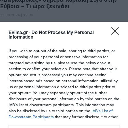
Εύβοια – Τι ώρα ξεκινάει
25.08.2024 | 19:00
Evima.gr -
Do Not Process My Personal
Information
If you wish to opt-out of the sale, sharing to third parties, or
processing of your personal or sensitive information for
targeted advertising by us, please use the below opt-out
section to confirm your selection. Please note that after your
opt-out request is processed you may continue seeing
interest-based ads based on personal information utilized by
Καρναβάλι στην Αιδηψό: Εντυπωσιακές
us or personal information disclosed to third parties prior to
your opt-out. You may separately opt-out of the further
εικόνες, μοναδικό θέαμα στη Λουτρόπολη
disclosure of your personal information by third parties on the
17.03.2024 | 18:20
IAB’s list of downstream participants. This information may
also be disclosed by us to third parties on the
IAB’s List of
Downstream Participants
that may further disclose it to other
third parties.