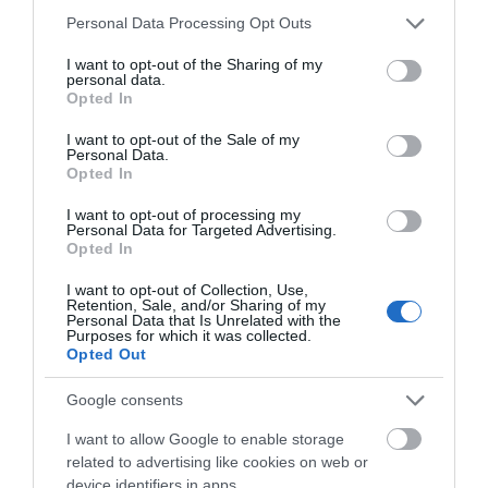
Please note that this website/app uses one or more Google
Personal Data Processing Opt Outs
services and may gather and store information including but
not limited to your visit or usage behaviour. You may click to
I want to opt-out of the Sharing of my
personal data.
grant or deny consent to Google and its third-party tags to
Opted In
use your data for below specified purposes in below Google
consent section.
I want to opt-out of the Sale of my
Personal Data.
Opted In
Εύβοια: Η επέλαση των… φλαμίνγκο
σκορπά χαμόγελα- Απίστευτης ομορφιάς
I want to opt-out of processing my
Personal Data for Targeted Advertising.
θέαμα
Opted In
19.10.2022 | 14:45
I want to opt-out of Collection, Use,
Retention, Sale, and/or Sharing of my
Personal Data that Is Unrelated with the
Purposes for which it was collected.
Opted Out
Google consents
I want to allow Google to enable storage
ΡΟΗ ΕΙΔΗΣΕΩΝ
related to advertising like cookies on web or
device identifiers in apps.