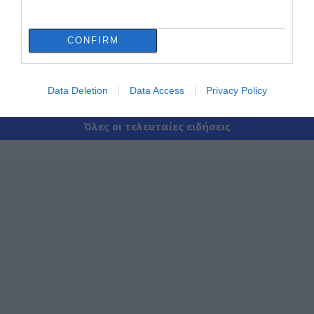
την Εύβοια που έφυγε από τη ζωή
07.08.2026 | 18:00
CONFIRM
Αυτοψία στα καμένα: 37 σπίτια
κρίθηκαν κατεδαφιστέα στο Πόρτο
Data Deletion
Data Access
Privacy Policy
Γερμενό
07.08.2026 | 17:40
Όλες οι τελευταίες ειδήσεις
Εύβοια: Αυτός είναι ο 36χρονος
επιχειρηματίας πού έχασε την ζωή του
07.08.2026 | 17:20
Οδηγός λεωφορείου υπέστη καρδιακό
επεισόδιο ενώ οδηγούσε
07.08.2026 | 17:00
Αυγουστιάτικη απόβαση στην Εύβοια –
«Κόκκινο» πριν από την Υψηλή Γέφυρα