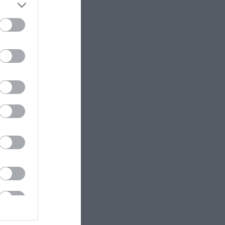
Αυτοψία στα
καμένα: 37 σπίτια
κρίθηκαν
κατεδαφιστέα στο
Πόρτο Γερμενό
07.08.2026 | 17:40
Εύβοια: Αυτός είναι
ο 36χρονος
επιχειρηματίας πού
έχασε την ζωή του
07.08.2026 | 17:20
Οδηγός λεωφορείου
υπέστη καρδιακό
επεισόδιο ενώ
οδηγούσε
07.08.2026 | 17:00
Αυγουστιάτικη
απόβαση στην
Εύβοια – «Κόκκινο»
πριν από την Υψηλή