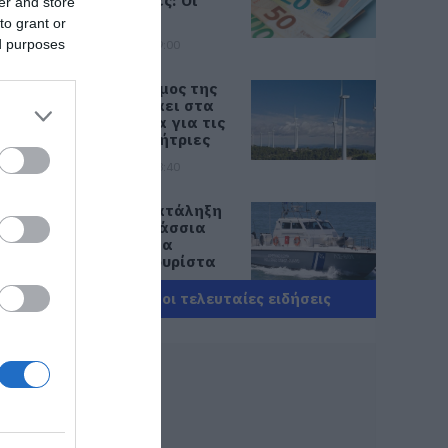
σπουδαστές: Οι
er and store
δικαιούχοι
to grant or
ed purposes
07.08.2026 | 19:00
Αυτός ο δήμος της
Εύβοιας πάει στα
δικαστήρια για τις
ανεμογεννήτριες
07.08.2026 | 18:40
Τραγική κατάληξη
είχε η θαλάσσια
εκδρομή για
57χρονο τουρίστα
07.08.2026 | 18:20
Όλες οι τελευταίες ειδήσεις
Βαρύ πένθος για τον
εκπαιδευτικό από
την Εύβοια που
έφυγε από τη ζωή
07.08.2026 | 18:00