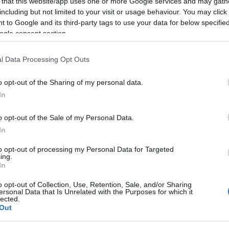
 that this website/app uses one or more Google services and may gath
including but not limited to your visit or usage behaviour. You may click 
 to Google and its third-party tags to use your data for below specifi
ogle consent section.
l Data Processing Opt Outs
o opt-out of the Sharing of my personal data.
In
o opt-out of the Sale of my Personal Data.
In
to opt-out of processing my Personal Data for Targeted
ing.
In
o opt-out of Collection, Use, Retention, Sale, and/or Sharing
ersonal Data that Is Unrelated with the Purposes for which it
lected.
Out