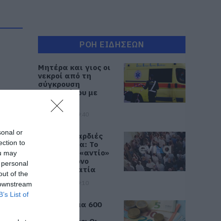
ΡΟΗ ΕΙΔΗΣΕΩΝ
Μητέρα και γιος οι
νεκροί από τη
σύγκρουση
αυτοκινήτου με
φορτηγό
07.08.2026 | 19:40
sonal or
Ράγισαν καρδιές
ection to
στην Εύβοια: Το
τελευταίο «αντίο»
ou may
στον 36χρονο
 personal
επιχειρηματία
out of the
07.08.2026 | 19:10
 downstream
B’s List of
Νέο επίδομα 600
ευρώ για