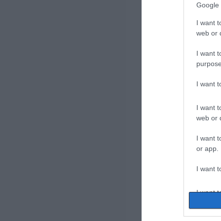
Google 
I want t
web or d
I want t
purpose
I want 
I want t
web or d
I want t
or app.
I want t
I want t
authenti