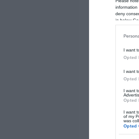
Please note
information 
deny consent
in below Go
Persona
I want t
Opted 
I want t
Opted 
I want 
Advertis
Opted 
I want t
of my P
was col
Opted 