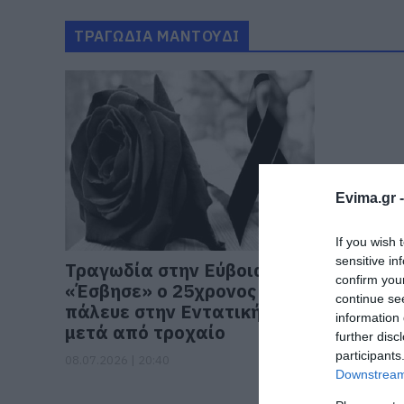
ΤΡΑΓΩΔΙΑ ΜΑΝΤΟΥΔΙ
Evima.gr 
If you wish 
sensitive in
Τραγωδία στην Εύβοια:
confirm you
«Έσβησε» ο 25χρονος που
continue se
πάλευε στην Εντατική
information 
μετά από τροχαίο
further disc
participants
08.07.2026 | 20:40
Downstream 