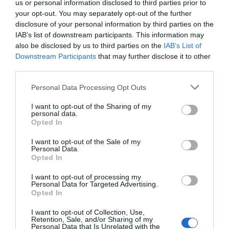
us or personal information disclosed to third parties prior to
Ο απόλυτος οδηγός για να ζήσεις
your opt-out. You may separately opt-out of the further
τη Σαντορίνη από τη θάλασσα
disclosure of your personal information by third parties on the
IAB’s list of downstream participants. This information may
05.08.2026 | 19:00
also be disclosed by us to third parties on the
IAB’s List of
Downstream Participants
that may further disclose it to other
Κρίσιμες ώρες για άνδρα που
third parties.
τραυματίστηκε σε τροχαίο στην
Εύβοια
Please note that this website/app uses one or more Google
Personal Data Processing Opt Outs
services and may gather and store information including but
05.08.2026 | 18:40
not limited to your visit or usage behaviour. You may click to
I want to opt-out of the Sharing of my
personal data.
grant or deny consent to Google and its third-party tags to
Τρόμος σε πτήση της Air India: Το
Opted In
use your data for below specified purposes in below Google
αεροσκάφος έχασε απότομα ύψος
– 17 τραυματίες
consent section.
I want to opt-out of the Sale of my
Personal Data.
05.08.2026 | 18:20
Opted In
Μεγάλη προσοχή στην Εύβοια:
I want to opt-out of processing my
Νέα τηλεφωνική απάτη
Personal Data for Targeted Advertising.
Opted In
05.08.2026 | 18:00
I want to opt-out of Collection, Use,
Retention, Sale, and/or Sharing of my
Personal Data that Is Unrelated with the