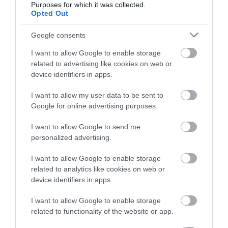
Μύκονος: Έψαχναν τσάντα και
Purposes for which it was collected.
Rolex αξίας 75.000 ευρώ – Η
Opted Out
ανακάλυψη κάτω από τα βράχια
05.08.2026 | 17:40
Google consents
I want to allow Google to enable storage
Τρόμος στην Εύβοια: Δύο
άγνωστοι εισέβαλαν σε σπίτι
related to advertising like cookies on web or
μέσα στη νύχτα – Δείτε τι
device identifiers in apps.
άρπαξαν
05.08.2026 | 17:20
I want to allow my user data to be sent to
Google for online advertising purposes.
I want to allow Google to send me
personalized advertising.
I want to allow Google to enable storage
related to analytics like cookies on web or
device identifiers in apps.
I want to allow Google to enable storage
related to functionality of the website or app.