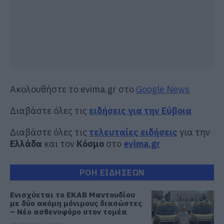
Ακολουθήστε το evima.gr στο
Google News
Διαβάστε όλες τις
ειδήσεις για την Εύβοια
Διαβάστε όλες τις
τελευταίες ειδήσεις
για την
Ελλάδα
και τον
Κόσμο
στο
evima.gr
ΡΟΗ ΕΙΔΗΣΕΩΝ
Ενισχύεται το ΕΚΑΒ Μαντουδίου
με δύο ακόμη μόνιμους διασώστες
– Νέο ασθενοφόρο στον τομέα