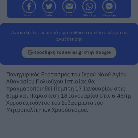
Facebook
Twitter
E-mail
WhatsApp
Messenger
Ανακαλύψτε περισσότερα άρθρα στα αποτελέσματα
αναζήτησης
Προσθήκη του evima.gr στην Google
Πανηγυρικός Εορτασμός του Ιερού Ναού Αγίου
Αθανασίου Πολιούχου Ιστιαίας θα
πραγματοποιηθεί Πέμπτη 17 Ιανουαρίου στις
6:μμ και Παρασκευή 18 Ιανουαρίου στις 6:45πμ
Χοροστατούντος του Σεβασμιώτατου
Μητροπολίτη κ.κ Χρυσόστομου.