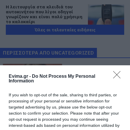
Η λειτουργία στα κλειδιά του
αυτοκινήτου που λίγοι οδηγοί
γνωρίζουν και είναι πολύ χρήσιμη
το καλοκαίρι
05.08.2026 | 20:20
Όλες οι τελευταίες ειδήσεις
Καθαρό και άφθονο νερό σε αυτή
την περιοχή της Εύβοιας
ΠΕΡΙΣΣΟΤΕΡΑ ΑΠΟ UNCATEGORIZED
05.08.2026 | 20:00
Καραμπόλα τεσσάρων οχημάτων
Evima.gr -
Do Not Process My Personal
προκάλεσε αναστάτωση στην
Information
κυκλοφορία
05.08.2026 | 19:40
If you wish to opt-out of the sale, sharing to third parties, or
processing of your personal or sensitive information for
Νύχτα τρόμου στην Εύβοια:
targeted advertising by us, please use the below opt-out
Διέρρηξαν σπίτι 95χρονης και
προκάλεσαν σοβαρές ζημιές σε
Θλίψη στην Εύβοια:
section to confirm your selection. Please note that after your
ταβέρνα
Γυναίκα έχασε τη ζωή
opt-out request is processed you may continue seeing
της
interest-based ads based on personal information utilized by
05.08.2026 | 19:20