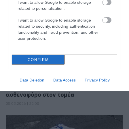
I want to allow Google to enable storage
ΔΙΑΒΑΣΤΕ ΕΠΙΣΗΣ
related to personalization.
I want to allow Google to enable storage
related to security, including authentication
functionality and fraud prevention, and other
user protection.
CONFIRM
Ενισχύεται το ΕΚΑΒ Μαντουδίου με δύο
Data Deletion
Data Access
Privacy Policy
ακόμη μόνιμους διασώστες – Νέο
ασθενοφόρο στον τομέα
05.08.2026 | 22:00