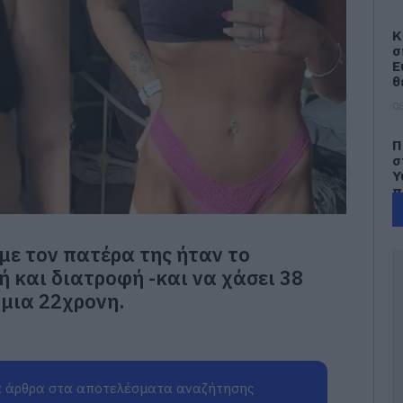
Κ
σ
Ε
θ
08
Π
σ
Υ
π
α
τ
Π
ε τον πατέρα της ήταν το
08
ή και διατροφή -και να χάσει 38
 μια 22χρονη.
Μ
σ
Π
κ
(
 άρθρα στα αποτελέσματα αναζήτησης
08