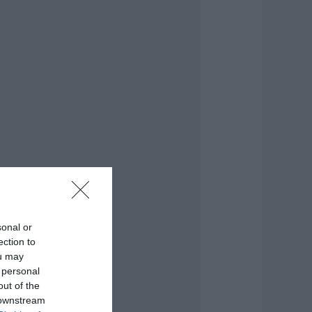
 καιρός αλλάζει
ρόσωπο: Έρχονται
0άρια μαζί με
υελλώδη μελτέμια
.08.2026 | 22:20
ύβοια: Ηχηρό
ήνυμα πέντε
ρόνια μετά τη
εγάλη
αταστροφή του
021
.08.2026 | 22:00
έο τροχαίο με
λικές ζημιές
sonal or
ection to
.08.2026 | 21:40
ou may
 personal
ύβοια: Γυναίκα
out of the
πεσε θύμα
 downstream
ιαδικτυακής