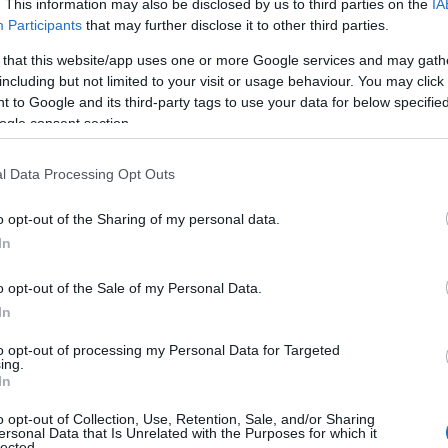
. This information may also be disclosed by us to third parties on the
IA
α
Participants
that may further disclose it to other third parties.
γ
π
ψωμί μόνο και μόνο για να νιώσω πιο
 that this website/app uses one or more Google services and may gath
07
including but not limited to your visit or usage behaviour. You may click 
 to Google and its third-party tags to use your data for below specifi
Τ
ogle consent section.
ο ψωμί και κατανάλωνε τόσο πολύ, που μέσα
Ε
α
ρόντιζε τον πατέρα της. «Έβλεπα το φαγητό
τ
l Data Processing Opt Outs
α
 κανέναν γι’ αυτό. Κάθε φορά που είχαμε
Το φαγητό παρηγοριάς για μένα ήταν το
07
o opt-out of the Sharing of my personal data.
ό καρβέλι γιατί αυτό μου έδινε την
In
Α
π
o opt-out of the Sale of my Personal Data.
τ
ε
In
07
to opt-out of processing my Personal Data for Targeted
ing.
Π
In
π
σ
o opt-out of Collection, Use, Retention, Sale, and/or Sharing
Α
ersonal Data that Is Unrelated with the Purposes for which it
lected.