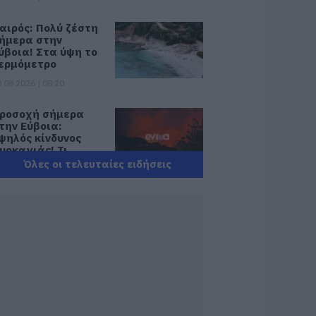
αιρός: Πολύ ζέστη
ήμερα στην
ύβοια! Στα ύψη το
ερμόμετρο
.08.2026 | 08:20
ροσοχή σήμερα
την Εύβοια:
ψηλός κίνδυνος
υρκαγιάς! Τι
παγορεύεται από
Όλες οι τελευταίες ειδήσεις
ην Πολιτική
ροστασία
.08.2026 | 08:00
εγάλο πανηγύρι
την Εύβοια:
λημμύρισε με
όσμο η Φαράκλα
pics&vid)
.08.2026 | 00:59