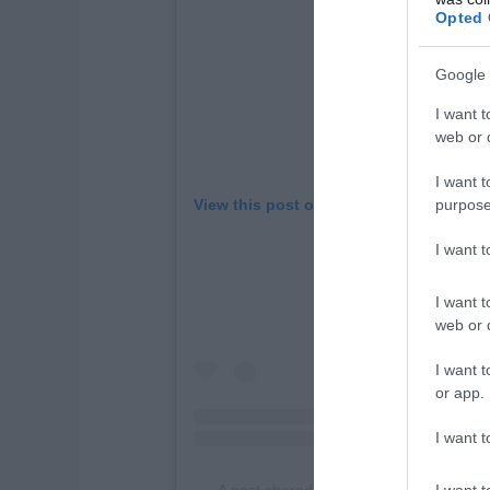
Opted 
Google 
I want t
web or d
I want t
purpose
View this post on Instagram
I want 
I want t
web or d
I want t
or app.
I want t
I want t