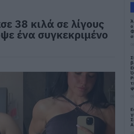
σε 38 κιλά σε λίγους
Ά
ο
οψε ένα συγκεκριμένο
Φ
σ
08
Σ
β
Ε
Ό
Ρ
τ
φ
08
Ε
γ
Σ
Α
08