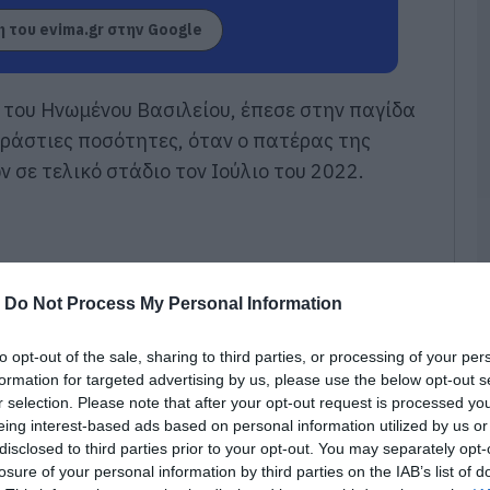
Ο
 του evima.gr στην Google
π
4
θ
 του Ηνωμένου Βασιλείου, έπεσε στην παγίδα
07
εράστιες ποσότητες, όταν ο πατέρας της
Ε
 σε τελικό στάδιο τον Ιούλιο του 2022.
μ
χ
μ
κ
2
07
-
Do Not Process My Personal Information
Ν
υ
to opt-out of the sale, sharing to third parties, or processing of your per
formation for targeted advertising by us, please use the below opt-out s
07
r selection. Please note that after your opt-out request is processed y
eing interest-based ads based on personal information utilized by us or
Ε
disclosed to third parties prior to your opt-out. You may separately opt-
έ
losure of your personal information by third parties on the IAB’s list of
δ