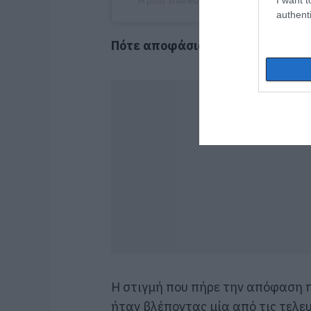
A post shared by Ellie Crabtree| ONLI
authenti
Πότε αποφάσισε να αλλάξει ζωή 
Η στιγμή που πήρε την απόφαση 
ήταν βλέποντας μία από τις τελευ