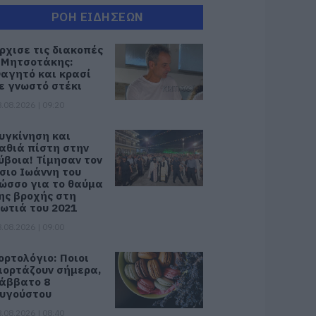
ΡΟΗ ΕΙΔΗΣΕΩΝ
ρχισε τις διακοπές
 Μητσοτάκης:
αγητό και κρασί
ε γνωστό στέκι
.08.2026 | 09:20
υγκίνηση και
αθιά πίστη στην
ύβοια! Τίμησαν τον
σιο Ιωάννη του
ώσσο για το θαύμα
ης βροχής στη
ωτιά του 2021
.08.2026 | 09:00
ορτολόγιο: Ποιοι
ιορτάζουν σήμερα,
άββατο 8
υγούστου
.08.2026 | 08:40