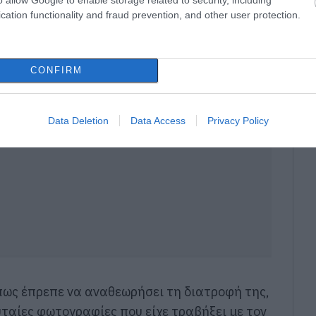
NE COACH (@elliecrabtree_fitness)
cation functionality and fraud prevention, and other user protection.
και να χάσει τα περιττά κιλά
CONFIRM
Data Deletion
Data Access
Privacy Policy
πως έπρεπε να αναθεωρήσει τη διατροφή της,
ταίες φωτογραφίες που είχε τραβήξει με τον