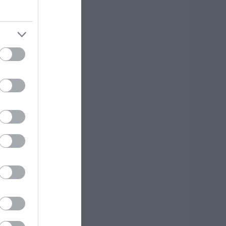
.08.2026 | 20:20
είτε τι έκανε
ήμος της Εύβοιας
ια τις φωτιές
.08.2026 | 20:00
ητέρα και γιος οι
εκροί από τη
ύγκρουση
υτοκινήτου με
ορτηγό
.08.2026 | 19:40