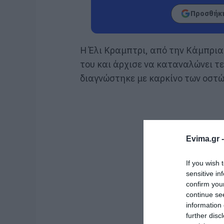
Προσθήκη
Η Έλι Κραμπτρι, από την Κάμπρια
του και άρχισε να καταναλώνει τ
διαγνώστηκε με καρκίνο των οστών
Evima.gr 
If you wish 
sensitive in
confirm you
continue se
information 
further disc