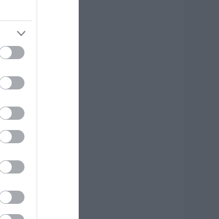
κδρομή για
7χρονο τουρίστα
.08.2026 | 18:20
αρύ πένθος για τον
κπαιδευτικό από
ην Εύβοια που
φυγε από τη ζωή
.08.2026 | 18:00