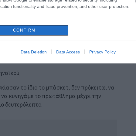
cation functionality and fraud prevention, and other user protection.
CONFIRM
Data Deletion
Data Access
Privacy Policy
ηναϊκού,
ίασαν το ίδιο το μπάσκετ, δεν πρόκειται να
 να κυνηγάμε το πρωτάθλημα μέχρι την
ίο δευτερόλεπτο.