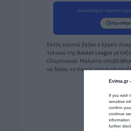
Ανακαλύψτε περισσότερα
Προσθήκη
Εκτός εαυτού βγήκε ο Εργκίν Ατα
τελικού της Basket League μεταξ
Ολυμπιακού. Μάλιστα αποβλήθηκε 
να δώσει το παρών στη συνέντευξ
Evima.gr 
If you wish 
sensitive in
confirm you
continue se
information 
further disc