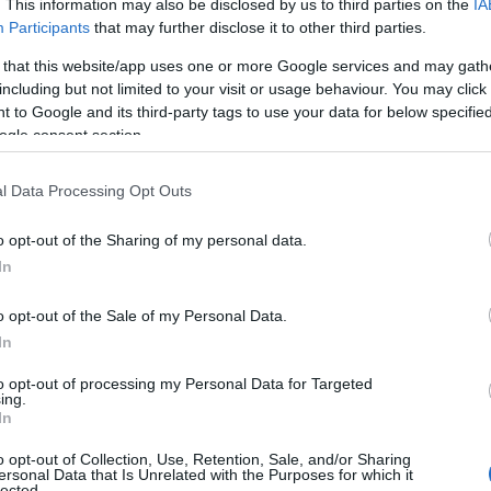
. This information may also be disclosed by us to third parties on the
IA
Participants
that may further disclose it to other third parties.
Ρ
σ
 that this website/app uses one or more Google services and may gath
τ
including but not limited to your visit or usage behaviour. You may click 
σ
ε
 to Google and its third-party tags to use your data for below specifi
ogle consent section.
07
 τοποθετηθεί μέσω Instagram story στον
οποίο αναφέρεται στα υβριστικά συνθήματα
Ν
l Data Processing Opt Outs
ε
τους Έλληνες του Ολυμπιακού, ενώ
σ
 Παναθηναϊκό AKTOR ως το τέλος.
o opt-out of the Sharing of my personal data.
δ
In
07
o opt-out of the Sale of my Personal Data.
Α
Ε
In
δ
α
to opt-out of processing my Personal Data for Targeted
ing.
07
In
να, για άλλη μία φορά φωνάζατε υβριστικά
μου, της Τουρκίας. Θέλω να γνωρίζετε ότι
Τ
o opt-out of Collection, Use, Retention, Sale, and/or Sharing
ε
ersonal Data that Is Unrelated with the Purposes for which it
ς. Θέλω επίσης να γνωρίζετε ότι τρέφω
lected.