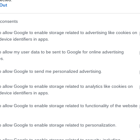
ε
Out
ια την Ελλάδα και τον ελληνικό λαό, τον
5
07
consents
Β
χεστε στους αγώνες κρατώντας σημαίες και το
o allow Google to enable storage related to advertising like cookies on
ε
ε μου να σας υπενθυμίσω ένα γεγονός: χθες,
τ
evice identifiers in apps.
έ
 Πρωταθλήματος, η ομάδα σας δεν κατάφερε
o allow my user data to be sent to Google for online advertising
07
κό διεθνή παίκτη της Εθνικής Ελλάδας.
s.
τητα που δείχνει η ομάδα μου κάτω από
to allow Google to send me personalized advertising.
ελα να υπογραμμίσω για ακόμη μία φορά τη
o allow Google to enable storage related to analytics like cookies on
αικτών της Εθνικής Ελλάδας που
evice identifiers in apps.
 παρκέ χθες και συνεχίζουν να προσφέρουν
o allow Google to enable storage related to functionality of the website
o allow Google to enable storage related to personalization.
o allow Google to enable storage related to security, including