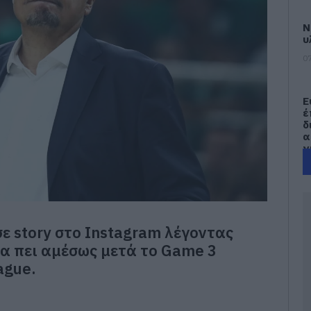
Ν
υ
07
Ε
έ
δ
α
γ
π
07
Τ
Ε
ε story στο Instagram λέγοντας
α
τ
 να πει αμέσως μετά το Game 3
α
ague.
07
Α