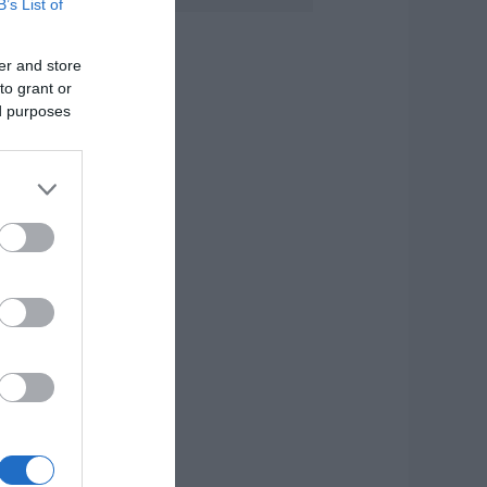
B’s List of
άγισαν καρδιές
την Εύβοια: Το
er and store
ελευταίο «αντίο»
to grant or
τον 36χρονο
πιχειρηματία
ed purposes
.08.2026 | 19:10
έο επίδομα 600
υρώ για
πουδαστές: Οι
ικαιούχοι
.08.2026 | 19:00
υτός ο δήμος της
ύβοιας πάει στα
ικαστήρια για τις
νεμογεννήτριες
.08.2026 | 18:40
ραγική κατάληξη
ίχε η θαλάσσια