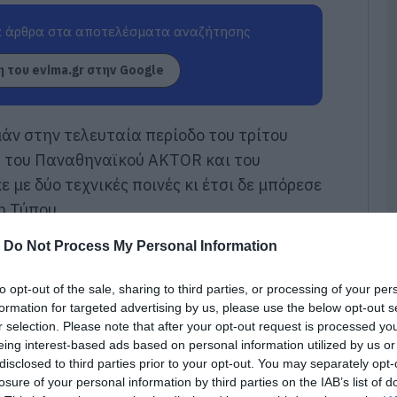
π
τ
 άρθρα στα αποτελέσματα αναζήτησης
ε
07
 του evima.gr στην Google
Π
π
σ
μάν στην τελευταία περίοδο του τρίτου
Α
ύ του Παναθηναϊκού AKTOR και του
07
με δύο τεχνικές ποινές κι έτσι δε μπόρεσε
η Τύπου.
Δ
Δ
γ
-
Do Not Process My Personal Information
07
to opt-out of the sale, sharing to third parties, or processing of your per
Μ
formation for targeted advertising by us, please use the below opt-out s
ν
r selection. Please note that after your opt-out request is processed y
σ
eing interest-based ads based on personal information utilized by us or
α
φ
disclosed to third parties prior to your opt-out. You may separately opt-
losure of your personal information by third parties on the IAB’s list of
07