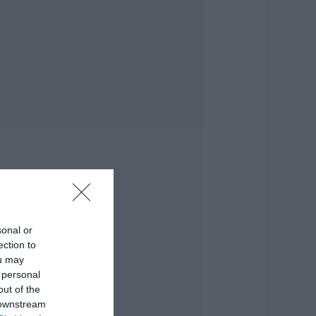
ροσλήψεις σε δήμο
ης Εύβοιας: Δείτε
δώ
.08.2026 | 20:40
οιοι και γιατί θα
άρουν διπλάσια
ύνταξη τον
ύγουστο
.08.2026 | 20:20
είτε τι έκανε
ήμος της Εύβοιας
ια τις φωτιές
.08.2026 | 20:00
sonal or
ητέρα και γιος οι
ection to
εκροί από τη
ou may
ύγκρουση
 personal
υτοκινήτου με
ορτηγό
out of the
 downstream
.08.2026 | 19:40