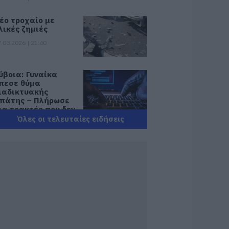
έο τροχαίο με
λικές ζημιές
.08.2026 | 21:40
ύβοια: Γυναίκα
πεσε θύμα
ιαδικτυακής
πάτης – Πλήρωσε
ια τρακτέρ που δεν
αρέλαβε
Όλες οι τελευταίες ειδήσεις
.08.2026 | 21:20
ραγωδία στην
ύβοια: Άνδρας
νασύρθηκε χωρίς
ις αισθήσεις του
πό τη θάλασσα
.08.2026 | 20:57
νακοινώθηκαν νέες