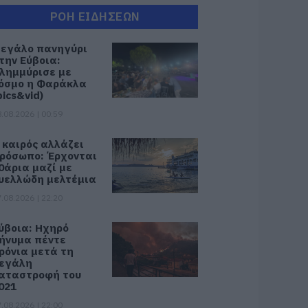
ΡΟΗ ΕΙΔΗΣΕΩΝ
εγάλο πανηγύρι
την Εύβοια:
λημμύρισε με
όσμο η Φαράκλα
pics&vid)
.08.2026 | 00:59
 καιρός αλλάζει
ρόσωπο: Έρχονται
0άρια μαζί με
υελλώδη μελτέμια
.08.2026 | 22:20
ύβοια: Ηχηρό
ήνυμα πέντε
ρόνια μετά τη
εγάλη
αταστροφή του
021
.08.2026 | 22:00