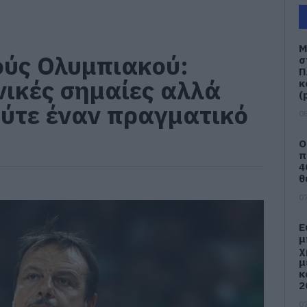
Μ
ούς Ολυμπιακού:
σ
Π
νικές σημαίες αλλά
κ
(
 ούτε έναν πραγματικό
08
Ο
π
4
θ
07
Ε
μ
χ
μ
κ
2
07