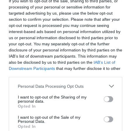
If you wish to opt-out of the sale, sharing to third parties, or
09.08.2026 | 11:00
processing of your personal or sensitive information for
targeted advertising by us, please use the below opt-out
Σε πλήρη ετοιμότητα για
section to confirm your selection. Please note that after your
ενδεχόμενο πυρκαγιάς σήμερα ο
opt-out request is processed you may continue seeing
Δήμος Χαλκιδέων- Χρήσιμα
interest-based ads based on personal information utilized by
τηλέφωνα
us or personal information disclosed to third parties prior to
09.08.2026 | 10:40
your opt-out. You may separately opt-out of the further
disclosure of your personal information by third parties on the
Γνωρίζατε ότι υπάρχει Λουτράκι
IAB’s list of downstream participants. This information may
και στην Εύβοια;
also be disclosed by us to third parties on the
IAB’s List of
09.08.2026 | 10:20
Downstream Participants
that may further disclose it to other
Όλες οι τελευταίες ειδήσεις
third parties.
Μεγάλο συναυλία σήμερα στην
Please note that this website/app uses one or more Google
Personal Data Processing Opt Outs
Εύβοια με γνωστό καλλιτέχνη του
services and may gather and store information including but
ΠΕΡΙΣΣΟΤΕΡΑ ΑΠΟ ΑΘΛΗΤΙΚΑ
βιολιού!
not limited to your visit or usage behaviour. You may click to
I want to opt-out of the Sharing of my
personal data.
09.08.2026 | 10:00
grant or deny consent to Google and its third-party tags to
Opted In
use your data for below specified purposes in below Google
Χωρίς ρεύμα σήμερα Κυριακή 9,
consent section.
I want to opt-out of the Sale of my
Αυγούστου πολλές περιοχές στην
Personal Data.
Εύβοια
Opted In