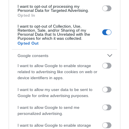
09.08.2026 | 09:40
I want to opt-out of processing my
Personal Data for Targeted Advertising.
Σε αυτή την Ενορία του Οσίου
Opted In
Ιωάννη του Ρώσσου λειτούργησε
Ο Λευτέρης Στεργίου
Σε δημοπρασία η
χθες ο Μητροπολίτης Χαλκίδος
I want to opt-out of Collection, Use,
επιστρέφει στην
μπάλα των ιστορικών
Retention, Sale, and/or Sharing of my
Ιστιαία!
γκολ του Μαραντόνα
09.08.2026 | 09:20
Personal Data that Is Unrelated with the
Purposes for which it was collected.
Opted Out
Νότια Εύβοια: Μεγάλο Beach Party
σήμερα στη Γαλάζια Λίμνη! Εσύ θα
λείπεις;
Google consents
09.08.2026 | 09:00
I want to allow Google to enable storage
related to advertising like cookies on web or
Εορτολόγιο: Ποιοι γιορτάζουν
device identifiers in apps.
σήμερα, Κυριακή 9 Αυγούστου
Α. Ο. Χαλκίς: Πρώτο
Αθλητικό σωματείο της
09.08.2026 | 08:40
I want to allow my user data to be sent to
φιλικό σήμερα για νέα
Εύβοιας εξέδωσε
Google for online advertising purposes.
αγωνιστική περίοδο –
ανακοίνωση για το
Η ώρα
βουλευτή Σίμο
Καιρός: Καύσωνας και πολλά
I want to allow Google to send me
Κεδίκογλου- Τι
μποφόρ σήμερα στην Εύβοια
αναφέρει
personalized advertising.
09.08.2026 | 08:20
I want to allow Google to enable storage