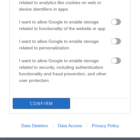
related to analytics like cookies on web or
«Κόκκινος» συναγερμός σήμερα
device identifiers in apps.
στην Εύβοια – Τι απαγορεύεται
I want to allow Google to enable storage
09.08.2026 | 08:00
related to functionality of the website or app.
I want to allow Google to enable storage
Φωτιά στην Εύβοια σε ξερά χόρτα
Έσπασαν πιάτα στο
Α. Ο. Χαλκίς: Στον
related to personalization.
κεφάλι του Αταμάν –
αγιασμό ο
09.08.2026 | 00:10
Βίντεο από τη Σύμη
Μητροπολίτης – Η
κίνηση του κ.
I want to allow Google to enable storage
Χρυσόστομου μέσα στο
related to security, including authentication
γήπεδο που συγκίνησε
functionality and fraud prevention, and other
Ρίγη συγκίνησης στην Εύβοια! Η
(vid)
Ιερά Μονή Οσίου Δαυΐδ έλαμψε
user protection.
στη μεγάλη πανήγυρη της
Μεταμορφώσεως
08.08.2026 | 21:00
CONFIRM
Data Deletion
Data Access
Privacy Policy