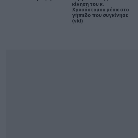
αναψυκτικά
κίνηση του κ.
Χρυσόστομου μέσα στο
09.08.2026 | 13:40
γήπεδο που συγκίνησε
(vid)
Σκύλος ή γάτα; Δείτε πόσα
χρήματα θα χρειαστείτε κάθε
χρόνο
09.08.2026 | 13:20