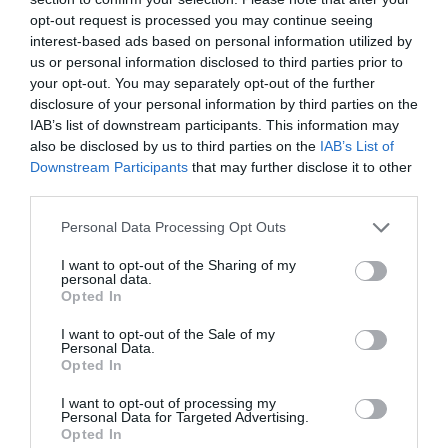
Χαμός με πασίγνωστο
τραγουδιστή στην Εύβοια – Δείτε
opt-out request is processed you may continue seeing
τι έγινε
interest-based ads based on personal information utilized by
us or personal information disclosed to third parties prior to
09.08.2026 | 17:40
your opt-out. You may separately opt-out of the further
disclosure of your personal information by third parties on the
Τέλος στις καθυστερήσεις για τις
πινακίδες κυκλοφορίας – Τι
IAB’s list of downstream participants. This information may
αλλάζει με το νέο ψηφιακό
also be disclosed by us to third parties on the
IAB’s List of
σύστημα
Downstream Participants
that may further disclose it to other
09.08.2026 | 17:20
third parties.
Please note that this website/app uses one or more Google
Εύβοια: Προσοχή! Που
Personal Data Processing Opt Outs
απαγορεύεται η κυκλοφορία
services and may gather and store information including but
οχημάτων και πεζών
not limited to your visit or usage behaviour. You may click to
I want to opt-out of the Sharing of my
personal data.
grant or deny consent to Google and its third-party tags to
09.08.2026 | 17:00
Opted In
use your data for below specified purposes in below Google
consent section.
15 Αυγούστου: Πώς αμείβεται η
I want to opt-out of the Sale of my
υποχρεωτική αργία – Τι ισχύει
Personal Data.
για τους εργαζόμενους
Opted In
09.08.2026 | 16:40
I want to opt-out of processing my
Personal Data for Targeted Advertising.
Opted In
Χάος στην Εύβοια: Ουρά