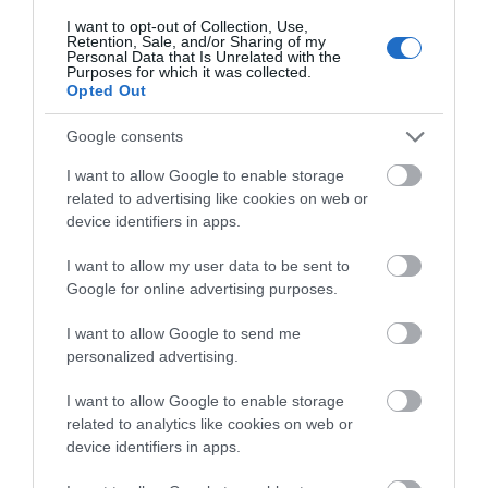
χιλιομέτρων μέσα στον Αύγουστο
– «Κινδυνεύουμε να χάσουμε το
I want to opt-out of Collection, Use,
Retention, Sale, and/or Sharing of my
πλοίο!»
Personal Data that Is Unrelated with the
Όλες οι τελευταίες ειδήσεις
Purposes for which it was collected.
09.08.2026 | 16:20
Opted Out
Παραλία «διαμάντι»: Θυμίζει
Κουφονήσια και απέχει μόλις 1,5
Google consents
ΠΕΡΙΣΣΟΤΕΡΑ ΑΠΟ ΑΘΛΗΤΙΚΑ
ώρα από την Αθήνα
I want to allow Google to enable storage
09.08.2026 | 16:00
related to advertising like cookies on web or
device identifiers in apps.
Νέα τραγωδία σε παραλία της
Εύβοιας: Πέθανε άνδρας
I want to allow my user data to be sent to
09.08.2026 | 15:40
Google for online advertising purposes.
I want to allow Google to send me
Market Pass: Νέος κύκλος από το
personalized advertising.
φθινόπωρο του 2026 – Πότε
Ο Λευτέρης Στεργίου
Σε δημοπρασία η
αναμένονται οι πληρωμές
επιστρέφει στην
μπάλα των ιστορικών
I want to allow Google to enable storage
Ιστιαία!
γκολ του Μαραντόνα
09.08.2026 | 15:20
related to analytics like cookies on web or
device identifiers in apps.
Εύβοια: Έργα οδοποιίας 2,4 εκατ.
ευρώ – Ποιοι δρόμοι αλλάζουν