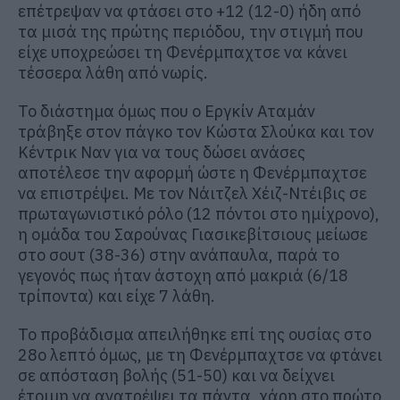
επέτρεψαν να φτάσει στο +12 (12-0) ήδη από
τα μισά της πρώτης περιόδου, την στιγμή που
είχε υποχρεώσει τη Φενέρμπαχτσε να κάνει
τέσσερα λάθη από νωρίς.
Το διάστημα όμως που ο Εργκίν Αταμάν
τράβηξε στον πάγκο τον Κώστα Σλούκα και τον
Κέντρικ Ναν για να τους δώσει ανάσες
αποτέλεσε την αφορμή ώστε η Φενέρμπαχτσε
να επιστρέψει. Με τον Νάιτζελ Χέιζ-Ντέιβις σε
πρωταγωνιστικό ρόλο (12 πόντοι στο ημίχρονο),
η ομάδα του Σαρούνας Γιασικεβίτσιους μείωσε
στο σουτ (38-36) στην ανάπαυλα, παρά το
γεγονός πως ήταν άστοχη από μακριά (6/18
τρίποντα) και είχε 7 λάθη.
Το προβάδισμα απειλήθηκε επί της ουσίας στο
28ο λεπτό όμως, με τη Φενέρμπαχτσε να φτάνει
σε απόσταση βολής (51-50) και να δείχνει
έτοιμη να ανατρέψει τα πάντα, χάρη στο πρώτο