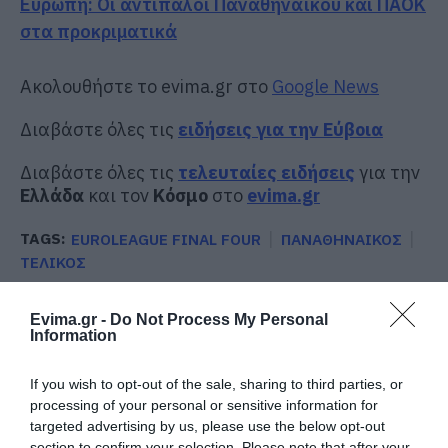
Ευρώπη: Οι αντίπαλοι Παναθηναϊκού και ΠΑΟΚ
στα προκριματικά
Ακολουθήστε το evima.gr στο
Google News
Διαβάστε όλες τις
ειδήσεις για την Εύβοια
Διαβάστε όλες τις
τελευταίες ειδήσεις
για την
Ελλάδα
και τον
Κόσμο
στο
evima.gr
TAGS:
EUROLEAGUE FINAL FOUR
ΠΑΝΑΘΗΝΑΙΚΟΣ
ΤΕΛΙΚΟΣ
ΡΟΗ ΕΙΔΗΣΕΩΝ
Evima.gr -
Do Not Process My Personal
Information
Οι χώρες με τους περισσότερους
ηλικιωμένους – Σε ποια θέση
βρίσκεται η Ελλάδα
If you wish to opt-out of the sale, sharing to third parties, or
09.08.2026 | 18:00
processing of your personal or sensitive information for
targeted advertising by us, please use the below opt-out
section to confirm your selection. Please note that after your