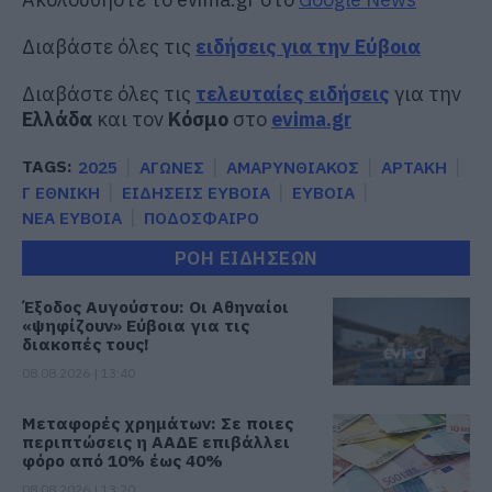
Διαβάστε όλες τις
ειδήσεις για την Εύβοια
Διαβάστε όλες τις
τελευταίες ειδήσεις
για την
Ελλάδα
και τον
Κόσμο
στο
evima.gr
TAGS:
2025
ΑΓΩΝΕΣ
ΑΜΑΡΥΝΘΙΑΚΟΣ
ΑΡΤΑΚΗ
Γ ΕΘΝΙΚΗ
ΕΙΔΗΣΕΙΣ ΕΥΒΟΙΑ
ΕΥΒΟΙΑ
ΝΕΑ ΕΥΒΟΙΑ
ΠΟΔΟΣΦΑΙΡΟ
ΡΟΗ ΕΙΔΗΣΕΩΝ
Έξοδος Αυγούστου: Οι Αθηναίοι
«ψηφίζουν» Εύβοια για τις
διακοπές τους!
08.08.2026 | 13:40
Μεταφορές χρημάτων: Σε ποιες
περιπτώσεις η ΑΑΔΕ επιβάλλει
φόρο από 10% έως 40%
08.08.2026 | 13:20