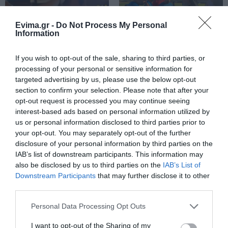
Χωρίς Internet τώρα αυτό το
χωριό της Εύβοιας
Evima.gr -
Do Not Process My Personal
Information
08.08.2026 | 10:00
Έσπασαν πιάτα στο
Α. Ο. Χαλκίς: Στον
If you wish to opt-out of the sale, sharing to third parties, or
Εύβοια: Διακοπή ρεύματος αύριο
κεφάλι του Αταμάν –
αγιασμό ο
processing of your personal or sensitive information for
πολλές περιοχές- Πίνακας
Βίντεο από τη Σύμη
Μητροπολίτης – Η
targeted advertising by us, please use the below opt-out
κίνηση του κ.
08.08.2026 | 09:40
section to confirm your selection. Please note that after your
Χρυσόστομου μέσα στο
opt-out request is processed you may continue seeing
γήπεδο που συγκίνησε
interest-based ads based on personal information utilized by
(vid)
Άρχισε τις διακοπές ο
us or personal information disclosed to third parties prior to
Μητσοτάκης: Φαγητό και κρασί
your opt-out. You may separately opt-out of the further
σε γνωστό στέκι
disclosure of your personal information by third parties on the
08.08.2026 | 09:20
IAB’s list of downstream participants. This information may
also be disclosed by us to third parties on the
IAB’s List of
Συγκίνηση και βαθιά πίστη στην
Downstream Participants
that may further disclose it to other
Εύβοια! Τίμησαν τον Όσιο Ιωάννη
third parties.
του Ρώσσο για το θαύμα της
βροχής στη φωτιά του 2021
Please note that this website/app uses one or more Google
Personal Data Processing Opt Outs
Ευρώπη: Οι αντίπαλοι
Α. Ο. Χαλκίς: Σήμερα η
08.08.2026 | 09:00
services and may gather and store information including but
Παναθηναϊκού και
πρώτη επίσημη της
not limited to your visit or usage behaviour. You may click to
I want to opt-out of the Sharing of my