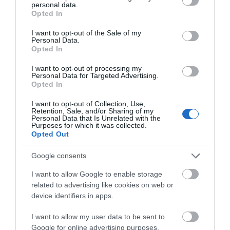
ΠΑΟΚ στα
προετοιμασίας και ο
Εορτολόγιο: Ποιοι γιορτάζουν
personal data.
grant or deny consent to Google and its third-party tags to
προκριματικά
αγιασμός
σήμερα, Σάββατο 8 Αυγούστου
Opted In
use your data for below specified purposes in below Google
08.08.2026 | 08:40
consent section.
I want to opt-out of the Sale of my
Personal Data.
Opted In
I want to opt-out of processing my
Personal Data for Targeted Advertising.
Opted In
I want to opt-out of Collection, Use,
Retention, Sale, and/or Sharing of my
Personal Data that Is Unrelated with the
Purposes for which it was collected.
Opted Out
Google consents
I want to allow Google to enable storage
related to advertising like cookies on web or
device identifiers in apps.
I want to allow my user data to be sent to
Google for online advertising purposes.