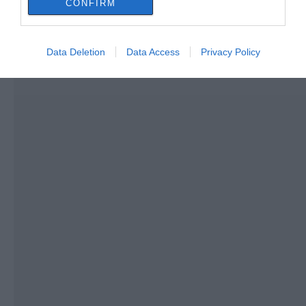
2.425.000€ στην Εύβοια – Δείτε
CONFIRM
πού
06.08.2026 | 19:20
Data Deletion
Data Access
Privacy Policy