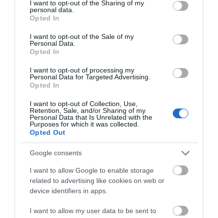
not limited to your visit or usage behaviour. You may click to
I want to opt-out of the Sharing of my
Νεότερα για τη Φωτιά στη Σκύρο:
personal data.
grant or deny consent to Google and its third-party tags to
Κινδύνευσε κτηνοτροφική μονάδα
Opted In
use your data for below specified purposes in below Google
– Νέο βίντεο
ΠΕΡΙΣΣΟΤΕΡΑ ΑΠΟ ΑΘΛΗΤΙΚΑ
consent section.
I want to opt-out of the Sale of my
06.08.2026 | 21:00
Personal Data.
Opted In
Καφές: Τα οφέλη της μέτριας
κατανάλωσης σύμφωνα με ειδικό
I want to opt-out of processing my
Personal Data for Targeted Advertising.
στο μικροβίωμα του εντέρου
Opted In
06.08.2026 | 21:00
I want to opt-out of Collection, Use,
Retention, Sale, and/or Sharing of my
«Ανάσα» για τους αγρότες στην
Personal Data that Is Unrelated with the
Εύβοια: Ολοκληρώθηκε μεγάλο
Purposes for which it was collected.
έργο
Έσπασαν πιάτα στο
Α. Ο. Χαλκίς: Στον
Opted Out
κεφάλι του Αταμάν –
αγιασμό ο
06.08.2026 | 20:40
Βίντεο από τη Σύμη
Μητροπολίτης – Η
Google consents
κίνηση του κ.
Ο λόγος που τηγανίζουμε ψάρια
Χρυσόστομου μέσα στο
I want to allow Google to enable storage
του Σωτήρος – Πως θα κάνετε το
γήπεδο που συγκίνησε
related to advertising like cookies on web or
τέλειο μαγείρεμα
(vid)
device identifiers in apps.
06.08.2026 | 20:20
I want to allow my user data to be sent to
Θρήνος στην Εύβοια: Έφυγε από