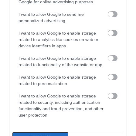
Google for online advertising purposes.
τη ζωή ο 37χρονος που είχε
τροχαίο με αγριογούρουνο
I want to allow Google to send me
06.08.2026 | 20:20
personalized advertising.
Νέο σοβαρό τροχαίο στην Εύβοια:
I want to allow Google to enable storage
Τούμπαρε αυτοκίνητο
Ευρώπη: Οι αντίπαλοι
Α. Ο. Χαλκίς: Σήμερα η
related to analytics like cookies on web or
Παναθηναϊκού και
πρώτη επίσημη της
06.08.2026 | 20:00
device identifiers in apps.
ΠΑΟΚ στα
προετοιμασίας και ο
προκριματικά
αγιασμός
I want to allow Google to enable storage
Έσπασαν πιάτα στο κεφάλι του
related to functionality of the website or app.
Αταμάν – Βίντεο από τη Σύμη
06.08.2026 | 19:40
I want to allow Google to enable storage
related to personalization.
Φωτιά στη Σκύρο: Συνεχίζει να
I want to allow Google to enable storage
καίει στο Νησί, συγκλονιστική
related to security, including authentication
μαρτυρία – Νέες εικόνες και
functionality and fraud prevention, and other
βίντεο
Ποιος είναι ο
Χαλκίδα: Νέο
user protection.
απαράβατος κανόνας
μεταγραφικό μπαμ
06.08.2026 | 19:40
των 30 λεπτών που
από την ΑΓΕΧ
έχει ο Λιονέλ Μέσι
Ξεκινάει τεράστιο έργο αξίας