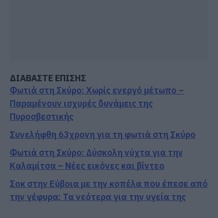
ΔΙΑΒΑΣΤΕ ΕΠΙΣΗΣ
Φωτιά στη Σκύρο: Χωρίς ενεργό μέτωπο –
Παραμένουν ισχυρές δυνάμεις της
Πυροσβεστικής
Συνελήφθη 63χρονη για τη φωτιά στη Σκύρο
Φωτιά στη Σκύρο: Δύσκολη νύχτα για την
Καλαμίτσα – Νέες εικόνες και βίντεο
Σοκ στην Εύβοια με την κοπέλα που έπεσε από
την γέφυρα: Τα νεότερα για την υγεία της