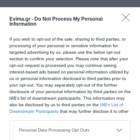
Φωτιά στη Σκύρο: Δύσκολη νύχτα
για την Καλαμίτσα – Νέες εικόνες
Evima.gr -
Do Not Process My Personal
και βίντεο
Information
06.08.2026 | 22:04
If you wish to opt-out of the sale, sharing to third parties, or
Εύβοια: Με κατάνυξη και πλήθος
processing of your personal or sensitive information for
κόσμου η μεγάλη γιορτή στους
targeted advertising by us, please use the below opt-out
Ωρεούς – Παρών ο Θανάσης
Ζεμπίλης
section to confirm your selection. Please note that after your
opt-out request is processed you may continue seeing
06.08.2026 | 22:00
interest-based ads based on personal information utilized by
us or personal information disclosed to third parties prior to
Συντάξεις Σεπτεμβρίου 2026:
your opt-out. You may separately opt-out of the further
Πότε πληρώνονται οι δικαιούχοι –
Οι ημερομηνίες του e-ΕΦΚΑ
disclosure of your personal information by third parties on the
IAB’s list of downstream participants. This information may
06.08.2026 | 21:40
also be disclosed by us to third parties on the
IAB’s List of
Downstream Participants
that may further disclose it to other
Σοκ στην Εύβοια με την κοπέλα
third parties.
που έπεσε από την γέφυρα: Τα
νεότερα για την υγεία της
Please note that this website/app uses one or more Google
Personal Data Processing Opt Outs
06.08.2026 | 21:20
Όλες οι τελευταίες ειδήσεις
services and may gather and store information including but