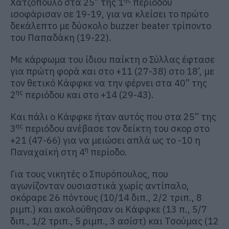
Χατζόπουλο στα 25’’ της 1
περιόδου
ισοφάρισαν σε 19-19, για να κλείσει το πρώτο
δεκάλεπτο με δύσκολο buzzer beater τρίποντο
του Παπαδάκη (19-22).
Με κάρφωμα του ίδιου παίκτη ο Σύλλας έφτασε
για πρώτη φορά και στο +11 (27-38) στο 18’, με
τον θετικό Κάφφκε να την φέρνει στα 40’’ της
ης
2
περιόδου και στο +14 (29-43).
Και πάλι ο Κάφφκε ήταν αυτός που στα 25’’ της
ης
3
περιόδου ανέβασε τον δείκτη του σκορ στο
+21 (47-66) για να μειώσει απλά ως το -10 η
η
Παναχαϊκή στη 4
περίοδο.
Για τους νικητές ο Σπυρόπουλος, που
αγωνίζονταν ουσιαστικά χωρίς αντίπαλο,
σκόραρε 26 πόντους (10/14 διπ., 2/2 τριπ., 8
ριμπ.) και ακολούθησαν οι Κάφφκε (13 π., 5/7
διπ., 1/2 τριπ., 5 ριμπ., 3 ασίστ) και Τσούμας (12