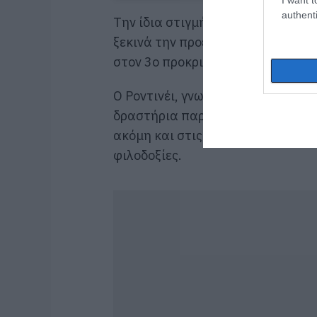
authenti
Την ίδια στιγμή, ο Ολυμπιακός έχ
ξεκινά την προετοιμασία του για 
στον 3ο προκριματικό γύρο του U
Ο Ροντινέι, γνωστός για το ιδιαί
δραστήρια παρουσία του στα soci
ακόμη και στις διακοπές του, συ
φιλοδοξίες.