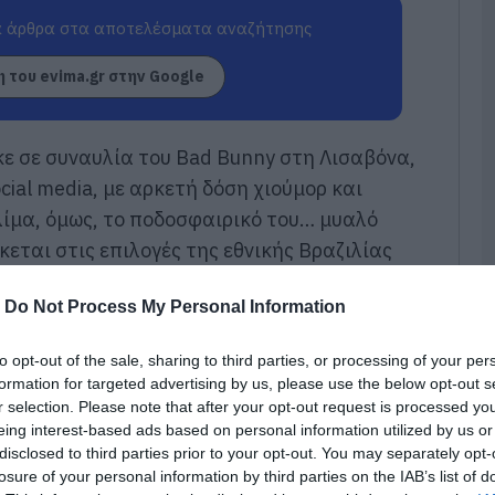
κ
α
 άρθρα στα αποτελέσματα αναζήτησης
09
 του evima.gr στην Google
Σ
Δ
χ
κε σε συναυλία του Bad Bunny στη Λισαβόνα,
χ
χ
cial media, με αρκετή δόση χιούμορ και
09
λίμα, όμως, το ποδοσφαιρικό του… μυαλό
κεται στις επιλογές της εθνικής Βραζιλίας
Π
τ
3
-
Do Not Process My Personal Information
09
to opt-out of the sale, sharing to third parties, or processing of your per
Π
formation for targeted advertising by us, please use the below opt-out s
Α
r selection. Please note that after your opt-out request is processed y
μ
eing interest-based ads based on personal information utilized by us or
τ
φ
disclosed to third parties prior to your opt-out. You may separately opt-
ο
losure of your personal information by third parties on the IAB’s list of