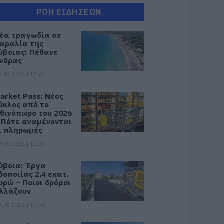
ΡΟΗ ΕΙΔΗΣΕΩΝ
έα τραγωδία σε
αραλία της
ύβοιας: Πέθανε
νδρας
.08.2026 | 15:40
arket Pass: Νέος
ύκλος από το
θινόπωρο του 2026
 Πότε αναμένονται
ι πληρωμές
.08.2026 | 15:20
ύβοια: Έργα
δοποιίας 2,4 εκατ.
υρώ – Ποιοι δρόμοι
λλάζουν
.08.2026 | 15:00