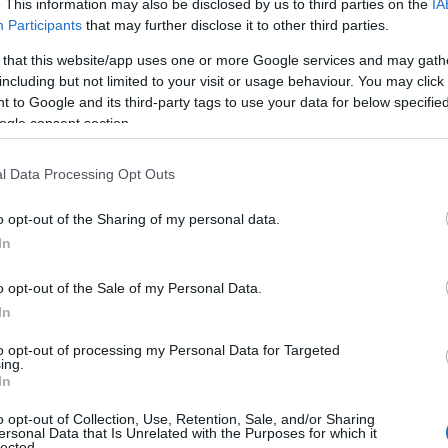
. This information may also be disclosed by us to third parties on the
IA
09
Participants
that may further disclose it to other third parties.
Ε
 that this website/app uses one or more Google services and may gath
π
including but not limited to your visit or usage behaviour. You may click 
κ
Σ
 to Google and its third-party tags to use your data for below specifi
τ
ogle consent section.
09
Ροντινέι συνεχίζει να αντιμετωπίζει με
l Data Processing Opt Outs
σταση, «απευθυνόμενος» διαδικτυακά στον
Π
π
ές και πειράγματα με στόχο μια πιθανή
o opt-out of the Sharing of my personal data.
ε
σ
In
09
o opt-out of the Sale of my Personal Data.
Σ
In
Β
Α
to opt-out of processing my Personal Data for Targeted
π
ing.
δ
In
ι
ο
o opt-out of Collection, Use, Retention, Sale, and/or Sharing
ersonal Data that Is Unrelated with the Purposes for which it
09
lected.