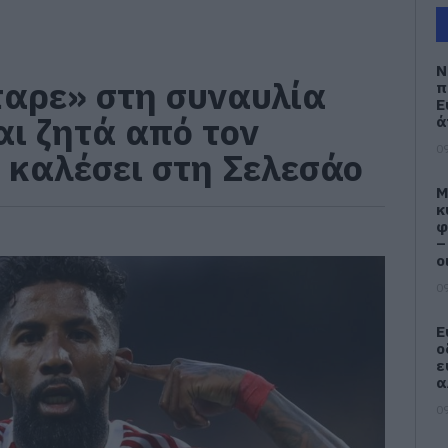
Ν
ταρε» στη συναυλία
π
Ε
αι ζητά από τον
ά
09
ν καλέσει στη Σελεσάο
M
κ
φ
–
ο
09
Ε
ο
ε
α
09