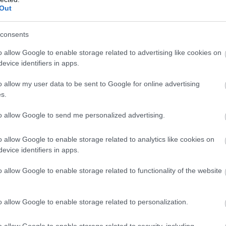
Out
Ο
Σ
ε
consents
Ι
o allow Google to enable storage related to advertising like cookies on
09
evice identifiers in apps.
Σ
o allow my user data to be sent to Google for online advertising
σ
s.
Σ
τ
ο
to allow Google to send me personalized advertising.
Δ
09
o allow Google to enable storage related to analytics like cookies on
evice identifiers in apps.
o allow Google to enable storage related to functionality of the website
o allow Google to enable storage related to personalization.
ida (@pretinhorodi_oficial)
o allow Google to enable storage related to security, including