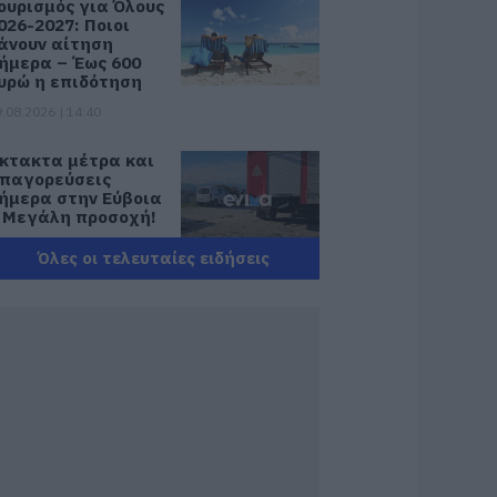
ουρισμός για Όλους
026-2027: Ποιοι
άνουν αίτηση
ήμερα – Έως 600
υρώ η επιδότηση
.08.2026 | 14:40
κτακτα μέτρα και
παγορεύσεις
ήμερα στην Εύβοια
 Μεγάλη προσοχή!
.08.2026 | 14:20
Όλες οι τελευταίες ειδήσεις
-ΕΦΚΑ και ΔΥΠΑ:
οιοι δικαιούχοι
ληρώνονται έως
ις 14 Αυγούστου
.08.2026 | 14:00
ατάνυξη στην
ύβοια: Παράκληση
ης Παναγίας στη
ούτσα με