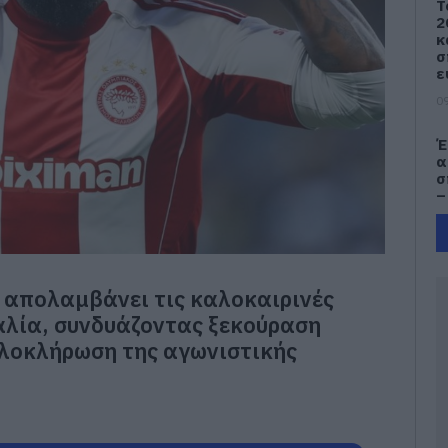
Τ
2
κ
σ
ε
09
Έ
α
σ
–
09
e
Π
 απολαμβάνει τις καλοκαιρινές
π
τ
αλία, συνδυάζοντας ξεκούραση
ολοκλήρωση της αγωνιστικής
09
Κ
Ε
τ
Λ