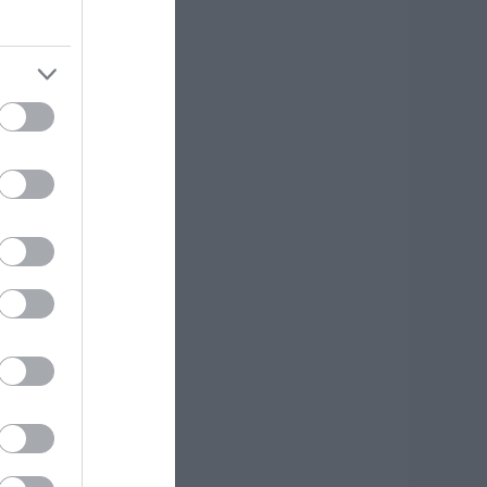
 Λευτέρης
τεργίου
πιστρέφει στην
στιαία!
.08.2026 | 11:20
υγκινεί Ενορία
την Εύβοια!
υγκεντρώνει
ρόφιμα για άπορες
ικογένειες για τον
εκαπενταύγουστο!
.08.2026 | 11:00