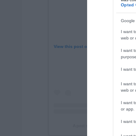
Opted 
Google 
I want t
web or d
View this post on Instagram
I want t
purpose
I want 
I want t
web or d
I want t
or app.
I want t
A post shared by Rodinei De Alme
I want t