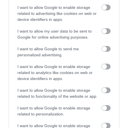
TAGS:
ΓΑΜΟΣ
ΘΑΝΑΣΗΣ ΑΝΤΕΤΟΚΟΥΝΜΠΟ
I want to allow Google to enable storage
ΜΠΑΣΚΕΤ
ΡΙΒΙΕΡΑ
related to advertising like cookies on web or
device identifiers in apps.
ΡΟΗ ΕΙΔΗΣΕΩΝ
I want to allow my user data to be sent to
Ο λόγος που τηγανίζουμε ψάρια
Google for online advertising purposes.
του Σωτήρος – Πως θα κάνετε το
τέλειο μαγείρεμα
I want to allow Google to send me
06.08.2026 | 20:20
personalized advertising.
Θρήνος στην Εύβοια: Έφυγε από
I want to allow Google to enable storage
τη ζωή ο 37χρονος που είχε
τροχαίο με αγριογούρουνο
related to analytics like cookies on web or
device identifiers in apps.
06.08.2026 | 20:20
I want to allow Google to enable storage
Νέο σοβαρό τροχαίο στην Εύβοια:
related to functionality of the website or app.
Τούμπαρε αυτοκίνητο
06.08.2026 | 20:00
I want to allow Google to enable storage
related to personalization.
Έσπασαν πιάτα στο κεφάλι του
I want to allow Google to enable storage