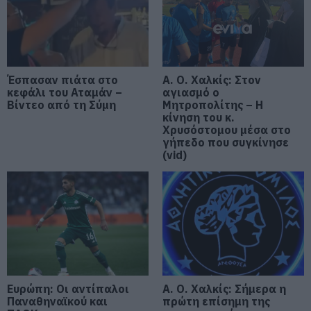
Εικόνα
06.08.2026 | 18:40
Έπαθε ηλεκτροπληξία ενώ έκλεβε
καλώδια – Οι συνεργοί του τον
εγκατέλειψαν
Έσπασαν πιάτα στο
Α. Ο. Χαλκίς: Στον
κεφάλι του Αταμάν –
αγιασμό ο
06.08.2026 | 18:20
Βίντεο από τη Σύμη
Μητροπολίτης – Η
κίνηση του κ.
Πανικός σε πανηγύρι της Εύβοιας:
Χρυσόστομου μέσα στο
Δείτε τι έγινε χθες το βράδυ
γήπεδο που συγκίνησε
(vid)
06.08.2026 | 18:00
Φωτιά στη Σκύρο: Πηγαίνουν
ενισχύσεις στο Νησί – Τώρα
πυροσβεστικά στο λιμάνι της
Κύμης
06.08.2026 | 17:40
Έρχεται το νέο υπερσύγχρονο
Ευρώπη: Οι αντίπαλοι
Α. Ο. Χαλκίς: Σήμερα η
αθλητικό κέντρο στην Εύβοια –
Παναθηναϊκού και
πρώτη επίσημη της
Υπογράφτηκε η σύμβαση