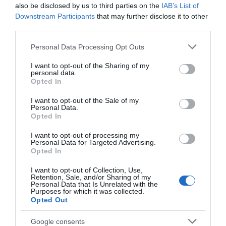
also be disclosed by us to third parties on the
IAB’s List of
Downstream Participants
that may further disclose it to other
third parties.
Please note that this website/app uses one or more Google
Personal Data Processing Opt Outs
services and may gather and store information including but
not limited to your visit or usage behaviour. You may click to
I want to opt-out of the Sharing of my
personal data.
grant or deny consent to Google and its third-party tags to
Opted In
use your data for below specified purposes in below Google
consent section.
ΔΙΑΒΑΣΤΕ ΕΠΙΣΗΣ
I want to opt-out of the Sale of my
Personal Data.
Σοκ σε γάμο στον Βόλο: Στο νοσοκομείο
Opted In
κατέληξε ο γαμπρός
I want to opt-out of processing my
Personal Data for Targeted Advertising.
Opted In
Ακολουθήστε το evima.gr στο
Google News
I want to opt-out of Collection, Use,
Διαβάστε όλες τις
ειδήσεις για την Εύβοια
Retention, Sale, and/or Sharing of my
Personal Data that Is Unrelated with the
Purposes for which it was collected.
Διαβάστε όλες τις
τελευταίες ειδήσεις
για την
Opted Out
Ελλάδα
και τον
Κόσμο
στο
evima.gr
Google consents