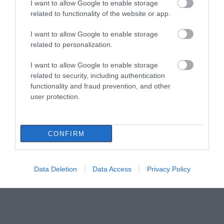
I want to allow Google to enable storage
08.08.2026 | 17:00
related to functionality of the website or app.
I want to allow Google to enable storage
Ρόδος: Έγραψαν 80χρονη για κράνος!
related to personalization.
08.08.2026 | 16:40
I want to allow Google to enable storage
Όλες οι τελευταίες ειδήσεις
related to security, including authentication
functionality and fraud prevention, and other
Θρήνος σε όλη την Εύβοια για τον
επιχειρηματία που έφυγε απο την ζωή
user protection.
08.08.2026 | 16:20
CONFIRM
Πάτρα: Θρήνος για μωράκι μόλις 8
ημερών – Νοσηλευόταν στη ΜΕΘ
Νεογνών
Data Deletion
Data Access
Privacy Policy
08.08.2026 | 16:00
Αρχίζουν τα έργα για το νέο κλειστό
γυμναστήριο στην Εύβοια
08.08.2026 | 15:40