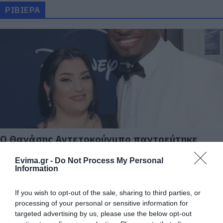
ΡΙΒΙΕΡΑ
Ο Θανάσης Αντετοκούνμπο παντρεύτηκε
την Κάτια στην Αθηναϊκή Ριβιέρα – Ποια
είναι η «άγνωστη» νύφη
Evima.gr -
Do Not Process My Personal
Information
06.07.2026 | 19:00
If you wish to opt-out of the sale, sharing to third parties, or
processing of your personal or sensitive information for
targeted advertising by us, please use the below opt-out