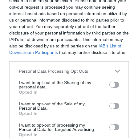
section to confirm your selection. Please note that after your
opt-out request is processed you may continue seeing
interest-based ads based on personal information utilized by
us or personal information disclosed to third parties prior to
your opt-out. You may separately opt-out of the further
disclosure of your personal information by third parties on the
IAB’s list of downstream participants. This information may
also be disclosed by us to third parties on the
IAB’s List of
Εύβοια: «Βουνό» τα σκουπίδια στον
Downstream Participants
that may further disclose it to other
περιφερειακό Λουτρών Αιδηψού
third parties.
13.09.2022 | 19:40
Please note that this website/app uses one or more Google
Personal Data Processing Opt Outs
services and may gather and store information including but
not limited to your visit or usage behaviour. You may click to
I want to opt-out of the Sharing of my
personal data.
grant or deny consent to Google and its third-party tags to
Opted In
use your data for below specified purposes in below Google
consent section.
I want to opt-out of the Sale of my
Personal Data.
Opted In
ΡΟΗ ΕΙΔΗΣΕΩΝ
I want to opt-out of processing my
Personal Data for Targeted Advertising.
Αγανάκτηση σε χωριό της Εύβοιας:
Opted In