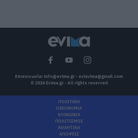
Συρροή πιστών σε αυτό το Μοναστήρι
της Εύβοιας!
08.08.2026 | 14:00
Έξοδος Αυγούστου: Οι Αθηναίοι
«ψηφίζουν» Εύβοια για τις διακοπές
τους!
08.08.2026 | 13:40
Επικοινωνία:
info@evima.gr
-
eviavima@gmail.com
© 2026 Evima.gr - All rights reserved
ΠΟΛΙΤΙΚΗ
ΟΙΚΟΝΟΜΙΑ
ΚΟΙΝΩΝΙΑ
ΠΟΛΙΤΙΣΜΟΣ
ΑΘΛΗΤΙΚΑ
ΑΠΟΨΕΙΣ