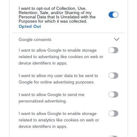
Μένουν κάθε μέρα χωρίς νερό – Σοβαρή
καταγγελία
I want to opt-out of Collection, Use,
Retention, Sale, and/or Sharing of my
08.08.2026 | 18:20
Personal Data that Is Unrelated with the
Purposes for which it was collected.
Opted Out
Αγροτικές ενισχύσεις: Ποιοι θα λάβουν
νωρίτερα τις προκαταβολές
Google consents
08.08.2026 | 18:00
I want to allow Google to enable storage
related to advertising like cookies on web or
Σε πελάγη ευτυχίας αντιδήμαρχος
device identifiers in apps.
στην Εύβοια! Έγινε για τρίτη φορά
παππούς!
I want to allow my user data to be sent to
08.08.2026 | 17:40
Google for online advertising purposes.
Ευρυδίκη Βαλαβάνη: Οι οικογενειακές
I want to allow Google to send me
διακοπές στην Εύβοια! Δείτε σε ποια
personalized advertising.
παραλία
08.08.2026 | 17:20
I want to allow Google to enable storage
related to analytics like cookies on web or
«Κόκκινος» συναγερμός στην Εύβοια:
device identifiers in apps.
Red Code αύριο Κυριακή – Αυξημένη
ετοιμότητα παντού