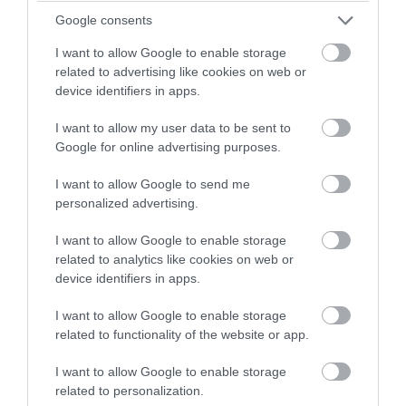
προβάλλουν τον τελικό, ενώ ένα πάρτι έχει
Google consents
στηθεί έξω από το «σπίτι» του Ολυμπιακού, το
«Γεώργιος Καραϊσκάκης», με πολυάριθμους
I want to allow Google to enable storage
φιλάθλους να ζητούν το ευρωπαϊκό τρόπαιο
related to advertising like cookies on web or
από την ομάδα του Χοσέ Λουίς Μεντιλίμπαρ.
device identifiers in apps.
I want to allow my user data to be sent to
Google for online advertising purposes.
I want to allow Google to send me
personalized advertising.
I want to allow Google to enable storage
related to analytics like cookies on web or
device identifiers in apps.
I want to allow Google to enable storage
related to functionality of the website or app.
I want to allow Google to enable storage
related to personalization.