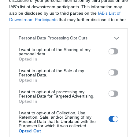
disclosure of your personal information by third parties on the
IAB’s list of downstream participants. This information may
also be disclosed by us to third parties on the
IAB’s List of
Downstream Participants
that may further disclose it to other
third parties.
Please note that this website/app uses one or more Google
Personal Data Processing Opt Outs
services and may gather and store information including but
not limited to your visit or usage behaviour. You may click to
I want to opt-out of the Sharing of my
personal data.
grant or deny consent to Google and its third-party tags to
Opted In
use your data for below specified purposes in below Google
consent section.
I want to opt-out of the Sale of my
Personal Data.
Opted In
I want to opt-out of processing my
Personal Data for Targeted Advertising.
Opted In
Όσοι φίλοι των «ερυθρολεύκων» δεν κατάφεραν
I want to opt-out of Collection, Use,
να βρουν εισιτήριο για το ιστορικό ματς, έχουν
Retention, Sale, and/or Sharing of my
Personal Data that Is Unrelated with the
ήδη αρχίσει να συγκεντρώνονται στα σημεία
Purposes for which it was collected.
που θα βρίσκονται γιγαντοοθόνες και θα
Opted Out