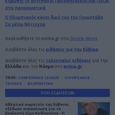
Ευρώπη: Οι αντίπαλοι Παναθηναϊκού και ΠΑΟΚ
στα προκριματικά
Ο Ολυμπιακός κάνει δικό του τον Γκουστάβο
Σα μέσω Νότιγχαμ
Ακολουθήστε το evima.gr στο
Google News
Διαβάστε όλες τις
ειδήσεις για την Εύβοια
Διαβάστε όλες τις
τελευταίες ειδήσεις
για την
Ελλάδα
και τον
Κόσμο
στο
evima.gr
TAGS:
CONFERENCE LEAGUE
ΟΛΥΜΠΙΑΚΟΣ
ΤΕΛΙΚΟΣ
ΦΙΟΡΕΝΤΙΝΑ
ΡΟΗ ΕΙΔΗΣΕΩΝ
Αθλητικό σωματείο της Εύβοιας
εξέδωσε ανακοίνωση για το
βουλευτή Σίμο Κεδίκογλου- Τι