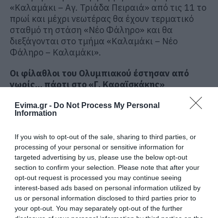
«Καλαμάκι – Αγ. Τριάδα Πειραιά» από τις 11 το
πρωί και μέχρι νεωτέρας θα έχουν τερματικό
σταθμό τη στάση «Νέο Φάληρο» και θα
διεξάγονται στο τμήμα «Καλαμάκι – Νέο
Φάληρο – Καλαμάκι».
Οι φίλαθλοι του Ολυμπιακού έστησαν από
νωρίς… πάρτι στο «Γ. Καραϊσκάκης»
Σε ρυθμούς τελικού Conference League κινείται
Evima.gr -
Do Not Process My Personal
Information
ολόκληρος ο Πειραιάς, αρκετές ώρες πριν από
τον τελικό της OPAP Arena, ανάμεσα σε
If you wish to opt-out of the sale, sharing to third parties, or
Ολυμπιακό και Φιορεντίνα.
processing of your personal or sensitive information for
targeted advertising by us, please use the below opt-out
section to confirm your selection. Please note that after your
opt-out request is processed you may continue seeing
interest-based ads based on personal information utilized by
us or personal information disclosed to third parties prior to
your opt-out. You may separately opt-out of the further