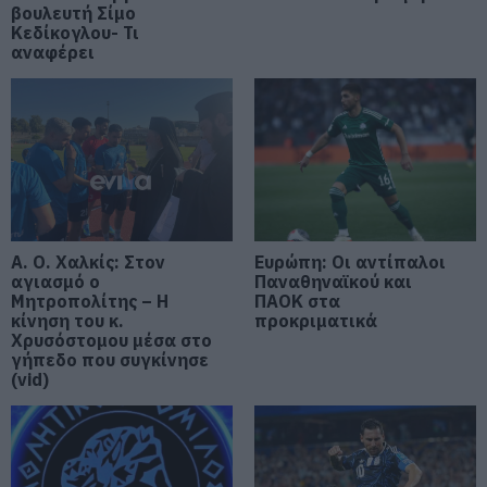
Προστασία
βουλευτή Σίμο
08.08.2026 | 08:00
Κεδίκογλου- Τι
αναφέρει
Μεγάλο πανηγύρι στην Εύβοια:
Πλημμύρισε με κόσμο η Φαράκλα
(pics&vid)
08.08.2026 | 00:59
Ο καιρός αλλάζει πρόσωπο:
Έρχονται 40άρια μαζί με
θυελλώδη μελτέμια
07.08.2026 | 22:20
Α. Ο. Χαλκίς: Στον
Ευρώπη: Οι αντίπαλοι
αγιασμό ο
Παναθηναϊκού και
Μητροπολίτης – Η
ΠΑΟΚ στα
Εύβοια: Ηχηρό μήνυμα πέντε
κίνηση του κ.
προκριματικά
χρόνια μετά τη μεγάλη
Χρυσόστομου μέσα στο
καταστροφή του 2021
γήπεδο που συγκίνησε
07.08.2026 | 22:00
(vid)
Νέο τροχαίο με υλικές ζημιές
07.08.2026 | 21:40