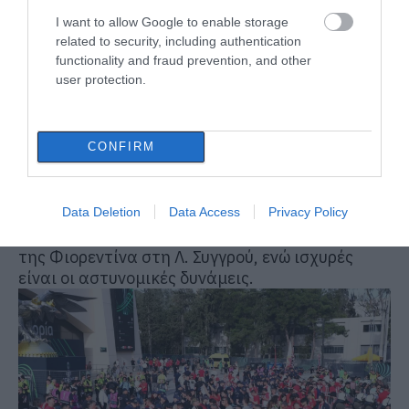
I want to allow Google to enable storage
related to security, including authentication
functionality and fraud prevention, and other
user protection.
CONFIRM
Δρακόντεια τα μέτρα έξω από το ξενοδοχείο
των «Βιόλα»
Data Deletion
Data Access
Privacy Policy
Στο… αντίπαλο στρατόπεδο, ησυχία επικρατεί
στο ξενοδοχείο το οποίο διαμένει η αποστολή
της Φιορεντίνα στη Λ. Συγγρού, ενώ ισχυρές
είναι οι αστυνομικές δυνάμεις.