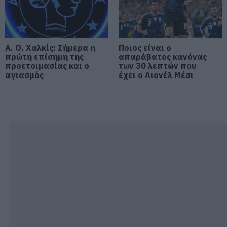
Εύβοια: Γυναίκα έπεσε θύμα
διαδικτυακής απάτης – Πλήρωσε
για τρακτέρ που δεν παρέλαβε
Α. Ο. Χαλκίς: Σήμερα η
Ποιος είναι ο
07.08.2026 | 21:20
πρώτη επίσημη της
απαράβατος κανόνας
προετοιμασίας και ο
των 30 λεπτών που
αγιασμός
έχει ο Λιονέλ Μέσι
Τραγωδία στην Εύβοια: Άνδρας
ανασύρθηκε χωρίς τις αισθήσεις
του από τη θάλασσα
07.08.2026 | 20:57