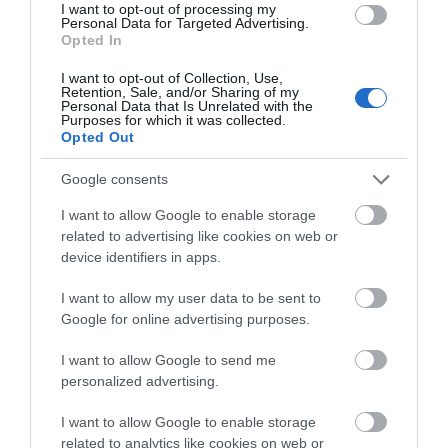
«Κόκκινος» συναγερμός στην
I want to opt-out of processing my
Εύβοια: Red Code αύριο Κυριακή –
Personal Data for Targeted Advertising.
Αυξημένη ετοιμότητα παντού
Opted In
08.08.2026 | 17:00
I want to opt-out of Collection, Use,
Retention, Sale, and/or Sharing of my
Personal Data that Is Unrelated with the
Ρόδος: Έγραψαν 80χρονη για
Purposes for which it was collected.
κράνος!
Opted Out
Κάνεις δεν ξεχνά τι
Αγανάκτηση σε χωριό
08.08.2026 | 16:40
έζησε η Εύβοια πριν
της Εύβοιας: Μένουν
πέντε χρόνια
κάθε μέρα χωρίς νερό –
Google consents
Σοβαρή καταγγελία
Θρήνος σε όλη την Εύβοια για τον
I want to allow Google to enable storage
επιχειρηματία που έφυγε απο
related to advertising like cookies on web or
την ζωή
device identifiers in apps.
08.08.2026 | 16:20
I want to allow my user data to be sent to
Google for online advertising purposes.
I want to allow Google to send me
personalized advertising.
I want to allow Google to enable storage
related to analytics like cookies on web or