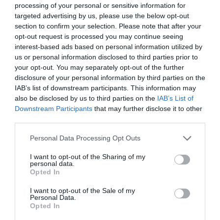
processing of your personal or sensitive information for
Αγανάκτηση σε χωριό της
targeted advertising by us, please use the below opt-out
Εύβοιας: Μένουν κάθε μέρα χωρίς
section to confirm your selection. Please note that after your
νερό – Σοβαρή καταγγελία
Ρίγη συγκίνησης στην
Εύβοια: Τέλος στις
opt-out request is processed you may continue seeing
Εύβοια! Η Ιερά Μονή
παράνομες χωματερές
08.08.2026 | 18:20
interest-based ads based on personal information utilized by
Οσίου Δαυΐδ έλαμψε
– Έρχονται πρόστιμα
στη μεγάλη πανήγυρη
χωρίς εξαιρέσεις
us or personal information disclosed to third parties prior to
Αγροτικές ενισχύσεις: Ποιοι θα
της Μεταμορφώσεως
your opt-out. You may separately opt-out of the further
λάβουν νωρίτερα τις
disclosure of your personal information by third parties on the
προκαταβολές
IAB’s list of downstream participants. This information may
08.08.2026 | 18:00
also be disclosed by us to third parties on the
IAB’s List of
Downstream Participants
that may further disclose it to other
Σε πελάγη ευτυχίας
third parties.
αντιδήμαρχος στην Εύβοια! Έγινε
για τρίτη φορά παππούς!
Please note that this website/app uses one or more Google
Personal Data Processing Opt Outs
services and may gather and store information including but
08.08.2026 | 17:40
not limited to your visit or usage behaviour. You may click to
I want to opt-out of the Sharing of my
Εύβοια: Η μαύρη
Εύβοια: Πότε θα γίνει ο
personal data.
grant or deny consent to Google and its third-party tags to
επέτειος της
Ευρυδίκη Βαλαβάνη: Οι
καθιερωμένος έρανος
Opted In
οικογενειακές διακοπές στην
use your data for below specified purposes in below Google
καταστροφικής
για το «Στιφάδο της
Εύβοια! Δείτε σε ποια παραλία
πυρκαγιάς – Το
Παναγίας»
consent section.
I want to opt-out of the Sale of my
χρονικό της τραγωδίας
Personal Data.
08.08.2026 | 17:20
Opted In