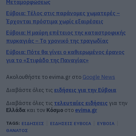
Μεταμορφώσεως
Εύβοια: Τέλος στις παράνομες χωματερές –
Έρχονται πρόστιμα χωρίς εξαιρέσεις
Εύβοια: Η μαύρη επέτειος της καταστροφικής
πυρκαγιάς – Το χρονικό της τραγωδίας
Εύβοια: Πότε θα γίνει ο καθιερωμένος έρανος
για το «Στιφάδο της Παναγίας»
Ακολουθήστε το evima.gr στο
Google News
Διαβάστε όλες τις
ειδήσεις για την Εύβοια
Διαβάστε όλες τις
τελευταίες ειδήσεις
για την
Ελλάδα
και τον
Κόσμο
στο
evima.gr
TAGS:
ΕΙΔΗΣΕΙΣ
ΕΙΔΗΣΕΙΣ ΕΥΒΟΙΑ
ΕΥΒΟΙΑ
ΘΑΝΑΤΟΣ