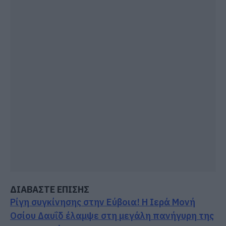
ΔΙΑΒΑΣΤΕ ΕΠΙΣΗΣ
Ρίγη συγκίνησης στην Εύβοια! Η Ιερά Μονή
Οσίου Δαυΐδ έλαμψε στη μεγάλη πανήγυρη της