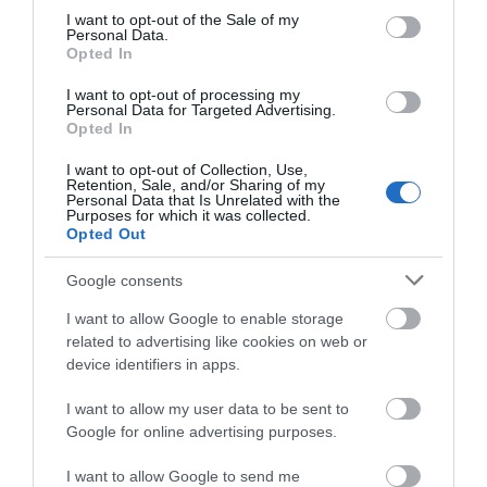
consent section.
I want to opt-out of the Sale of my
Personal Data.
Στην ΑΑΔΕ ο Μητσοτάκης για το
Opted In
myAGRO – Τι δήλωσε
06.08.2026 | 15:00
I want to opt-out of processing my
Personal Data for Targeted Advertising.
Καμία μόνιμη
Εύβοια: Τέλος στις
Opted In
πρόσληψη δασκάλων
παράνομες χωματερές
στην Εύβοια – Το θέμα
– Έρχονται πρόστιμα
Φωτιά τώρα στη Σκύρο
I want to opt-out of Collection, Use,
πάει στην βουλή
για όσους πετούν
Retention, Sale, and/or Sharing of my
ογκώδη απορρίμματα
06.08.2026 | 14:45
Personal Data that Is Unrelated with the
Purposes for which it was collected.
Opted Out
Πασίγνωστο κοσμηματοπωλείο
Google consents
έπιασε φωτιά στην Εύβοια
I want to allow Google to enable storage
06.08.2026 | 14:45
related to advertising like cookies on web or
device identifiers in apps.
Απόψε πάμε όλοι στα Άνω Στύρα
Νέα εποχή για την
Συναγερμός στη
της Εύβοιας!
I want to allow my user data to be sent to
Εύβοια: Μονοπάτια
Χαλκίδα: Γυναίκα
Google for online advertising purposes.
μέσα σε μαγευτικό
έπεσε από την Υψηλή
06.08.2026 | 14:30
δάσος
Γέφυρα
I want to allow Google to send me