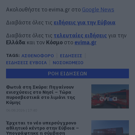
Ακολουθήστε το evima.gr στο
Google News
Διαβάστε όλες τις
ειδήσεις για την Εύβοια
Διαβάστε όλες τις
τελευταίες ειδήσεις
για την
Ελλάδα
και τον
Κόσμο
στο
evima.gr
TAGS:
ΑΣΘΕΝΟΦΟΡΟ
ΕΙΔΗΣΕΙΣ
ΕΙΔΗΣΕΙΣ ΕΥΒΟΙΑ
ΝΟΣΟΚΟΜΕΙΟ
ΡΟΗ ΕΙΔΗΣΕΩΝ
Φωτιά στη Σκύρο: Πηγαίνουν
ενισχύσεις στο Νησί – Τώρα
πυροσβεστικά στο λιμάνι της
Κύμης
06.08.2026 | 17:40
Έρχεται το νέο υπερσύγχρονο
αθλητικό κέντρο στην Εύβοια –
Υπογράφτηκε η σύμβαση