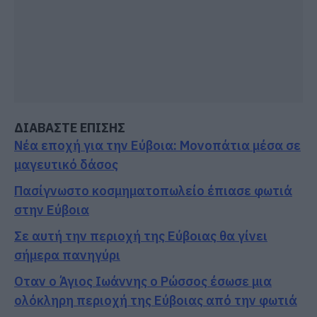
ΔΙΑΒΑΣΤΕ ΕΠΙΣΗΣ
Νέα εποχή για την Εύβοια: Μονοπάτια μέσα σε
μαγευτικό δάσος
Πασίγνωστο κοσμηματοπωλείο έπιασε φωτιά
στην Εύβοια
Σε αυτή την περιοχή της Εύβοιας θα γίνει
σήμερα πανηγύρι
Οταν ο Άγιος Ιωάννης ο Ρώσσος έσωσε μια
ολόκληρη περιοχή της Εύβοιας από την φωτιά