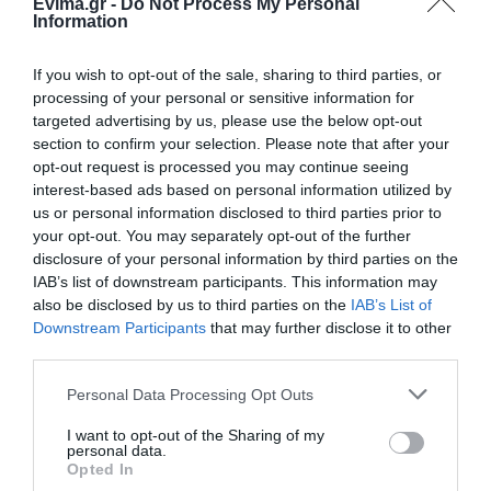
Όλες οι τελευταίες ειδήσεις
Evima.gr -
Do Not Process My Personal
06.08.2026 | 16:15
Information
Προφυλακιστέος ο Αφγανός για
If you wish to opt-out of the sale, sharing to third parties, or
τη δολοφονία της Βρετανίδας –
ΠΕΡΙΣΣΟΤΕΡΑ ΑΠΟ ΕΙΔΗΣΕΙΣ ΕΥΒΟΙΑ
Συγκλονιστική κατάθεση της
processing of your personal or sensitive information for
συζύγου του 28χρονου
targeted advertising by us, please use the below opt-out
section to confirm your selection. Please note that after your
06.08.2026 | 16:00
opt-out request is processed you may continue seeing
Νέα εποχή για την Εύβοια:
interest-based ads based on personal information utilized by
Μονοπάτια μέσα σε μαγευτικό
us or personal information disclosed to third parties prior to
δάσος
your opt-out. You may separately opt-out of the further
06.08.2026 | 15:45
disclosure of your personal information by third parties on the
IAB’s list of downstream participants. This information may
e – ΕΦΚΑ και ΔΥΠΑ: Ποιοι
also be disclosed by us to third parties on the
IAB’s List of
Φωτιά στη Σκύρο:
Έρχεται το νέο
πληρώνονται έως και αύριο
Downstream Participants
that may further disclose it to other
Πηγαίνουν ενισχύσεις
υπερσύγχρονο
third parties.
στο Νησί – Τώρα
αθλητικό κέντρο στην
06.08.2026 | 15:30
πυροσβεστικά στο
Εύβοια – Υπογράφτηκε
Please note that this website/app uses one or more Google
λιμάνι της Κύμης
η σύμβαση
Personal Data Processing Opt Outs
services and may gather and store information including but
Συναγερμός στη Χαλκίδα: Γυναίκα
not limited to your visit or usage behaviour. You may click to
I want to opt-out of the Sharing of my
έπεσε από την Υψηλή Γέφυρα
personal data.
grant or deny consent to Google and its third-party tags to
Opted In
06.08.2026 | 15:10
use your data for below specified purposes in below Google