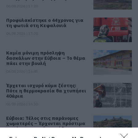
06.08.2026 | 17:20
Προφυλακίστηκε ο 44χρονος για
τη φωτιά στη Κεφαλονιά
06.08.2026 | 17:00
Καμία μόνιμη πρόσληψη
δασκάλων στην Εύβοια – Το θέμα
πάει στην βουλή
06.08.2026 | 16:45
Έρχεται ισχυρό κύμα ζέστης:
Πότε η θερμοκρασία θα χτυπήσει
40άρια
06.08.2026 | 16:30
Εύβοια: Τέλος στις παράνομες
χωματερές – Έρχονται πρόστιμα
για όσους πετούν ογκώδη
απορρίμματα