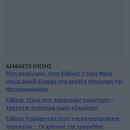
ΔΙΑΒΑΣΤΕ ΕΠΙΣΗΣ
Ρίγη συγκίνησης στην Εύβοια! Η Ιερά Μονή
Οσίου Δαυΐδ έλαμψε στη μεγάλη πανήγυρη της
Μεταμορφώσεως
Εύβοια: Τέλος στις παράνομες χωματερές –
Έρχονται πρόστιμα χωρίς εξαιρέσεις
Εύβοια: Η μαύρη επέτειος της καταστροφικής
πυρκαγιάς – Το χρονικό της τραγωδίας