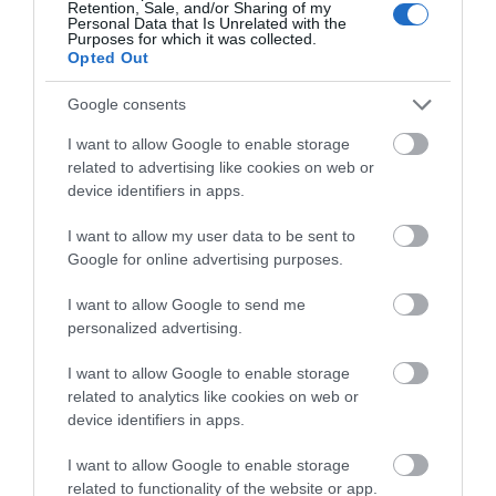
Retention, Sale, and/or Sharing of my
Personal Data that Is Unrelated with the
Εύβοια: Πότε θα γίνει ο
Purposes for which it was collected.
καθιερωμένος έρανος για το
Opted Out
«Στιφάδο της Παναγίας»
08.08.2026 | 19:40
Google consents
Όλες οι τελευταίες ειδήσεις
I want to allow Google to enable storage
Ο Αλέξης Τσίπρας παρουσιάζει το
related to advertising like cookies on web or
οικονομικό πρόγραμμα της ΕΛ.Α.Σ.
στη Θεσσαλονίκη
device identifiers in apps.
ΠΕΡΙΣΣΟΤΕΡΑ ΑΠΟ ΕΙΔΗΣΕΙΣ ΕΥΒΟΙΑ
08.08.2026 | 19:20
I want to allow my user data to be sent to
Google for online advertising purposes.
Κάνεις δεν ξεχνά τι έζησε η
Εύβοια πριν πέντε χρόνια
I want to allow Google to send me
08.08.2026 | 19:00
personalized advertising.
I want to allow Google to enable storage
Σε δημοπρασία η μπάλα των
related to analytics like cookies on web or
ιστορικών γκολ του Μαραντόνα
device identifiers in apps.
Φωτιά στην Εύβοια σε
Ρίγη συγκίνησης στην
08.08.2026 | 18:40
ξερά χόρτα
Εύβοια! Η Ιερά Μονή
I want to allow Google to enable storage
Οσίου Δαυΐδ έλαμψε
στη μεγάλη πανήγυρη
related to functionality of the website or app.