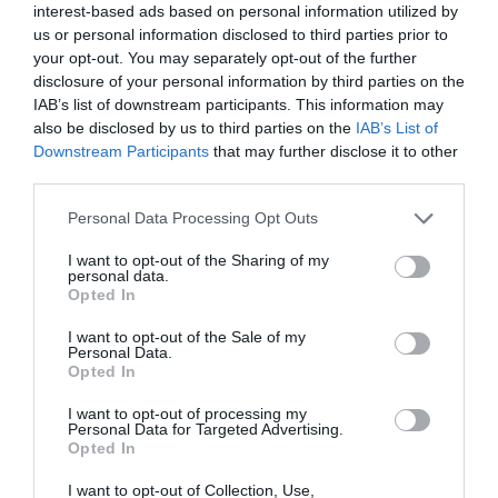
interest-based ads based on personal information utilized by
us or personal information disclosed to third parties prior to
Ρίγη συγκίνησης στην Εύβοια! Η
your opt-out. You may separately opt-out of the further
Ιερά Μονή Οσίου Δαυΐδ έλαμψε
disclosure of your personal information by third parties on the
στη μεγάλη πανήγυρη της
Μεταμορφώσεως
IAB’s list of downstream participants. This information may
also be disclosed by us to third parties on the
IAB’s List of
08.08.2026 | 21:00
Downstream Participants
that may further disclose it to other
third parties.
Φάνης Σπανός: 500.000 € για την
ενεργειακή αναβάθμιση του 4ου
Please note that this website/app uses one or more Google
Δημοτικού Σχολείου Λιβαδειάς
Personal Data Processing Opt Outs
services and may gather and store information including but
08.08.2026 | 20:40
not limited to your visit or usage behaviour. You may click to
I want to opt-out of the Sharing of my
personal data.
grant or deny consent to Google and its third-party tags to
Opted In
Εύβοια: Τέλος στις παράνομες
use your data for below specified purposes in below Google
χωματερές – Έρχονται πρόστιμα
consent section.
χωρίς εξαιρέσεις
I want to opt-out of the Sale of my
Personal Data.
08.08.2026 | 20:20
Opted In
I want to opt-out of processing my
Εύβοια: Η μαύρη επέτειος της
Personal Data for Targeted Advertising.
καταστροφικής πυρκαγιάς – Το
Opted In
χρονικό της τραγωδίας
08.08.2026 | 20:00
I want to opt-out of Collection, Use,