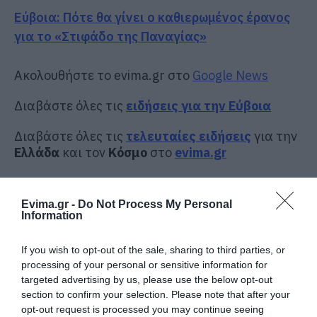
Εύβοια: Πότε θα γίνει ο καθιερωμένος έρανος
για το «Στιφάδο της Παναγίας»
Ακολουθήστε το evima.gr στο
Google News
Διαβάστε όλες τις
ειδήσεις για την Εύβοια
Διαβάστε όλες τις
τελευταίες ειδήσεις
για την
Ελλάδα
και τον
Κόσμο
στο
evima.gr
TAGS:
ΒΑΣΙΛΙΚΟ
ΕΙΔΗΣΕΙΣ ΕΥΒΟΙΑ
ΕΥΒΟΙΑ
ΜΕΣΑΙΩΝΑΣ
ΝΕΑ ΕΥΒΟΙΑ
ΠΥΡΓΟΣ
Evima.gr -
Do Not Process My Personal
ΠΥΡΓΟΣ ΒΑΣΙΛΙΚΟΥ
ΧΡΙΣΤΟΥΓΕΝΝΑ
Information
ΡΟΗ ΕΙΔΗΣΕΩΝ
If you wish to opt-out of the sale, sharing to third parties, or
processing of your personal or sensitive information for
Φωτιά στην Εύβοια σε ξερά χόρτα
targeted advertising by us, please use the below opt-out
09.08.2026 | 00:10
section to confirm your selection. Please note that after your
opt-out request is processed you may continue seeing