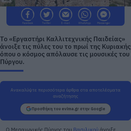
Facebook
Twitter
E-mail
WhatsApp
Messenger
Το «Εργαστήρι Καλλιτεχνικής Παιδείας»
άνοιξε τις πύλες του το πρωί της Κυριακής
όπου ο κόσμος απόλαυσε τις μουσικές του
Πύργου.
Ανακαλύψτε περισσότερα άρθρα στα αποτελέσματα
αναζήτησης
Προσθήκη του evima.gr στην Google
Ο Μεσαιωνικός Πύργος του
Βασιλικού
άνοιξε