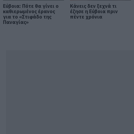
Εύβοια: Red Code αύριο Κυριακή –
Αυξημένη ετοιμότητα παντού
Εύβοια: Πότε θα γίνει ο
Κάνεις δεν ξεχνά τι
καθιερωμένος έρανος
έζησε η Εύβοια πριν
08.08.2026 | 17:00
για το «Στιφάδο της
πέντε χρόνια
Παναγίας»
Ρόδος: Έγραψαν 80χρονη για
κράνος!
08.08.2026 | 16:40