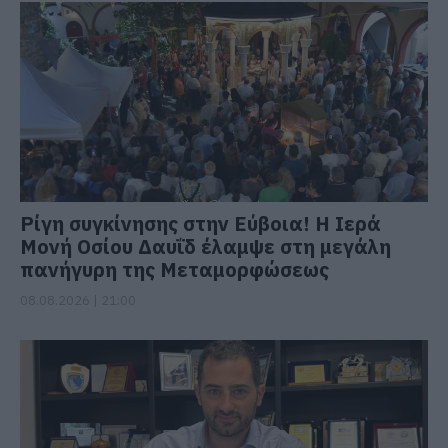
Ρίγη συγκίνησης στην Εύβοια! Η Ιερά
Μονή Οσίου Δαυΐδ έλαμψε στη μεγάλη
πανήγυρη της Μεταμορφώσεως
08.08.2026 | 21:00