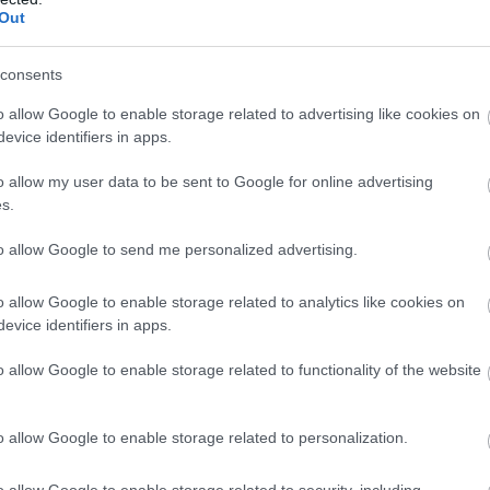
Out
Α
Ε
δ
ηλός κίνδυνος πυρκαγιάς! Τι απαγορεύεται
consents
α
07
o allow Google to enable storage related to advertising like cookies on
evice identifiers in apps.
ημμύρισε με κόσμο η Φαράκλα (pics&vid)
Τ
ε
νια μετά τη μεγάλη καταστροφή του 2021
o allow my user data to be sent to Google for online advertising
ε
s.
5
δικτυακής απάτης – Πλήρωσε για τρακτέρ
07
to allow Google to send me personalized advertising.
o allow Google to enable storage related to analytics like cookies on
gle News
evice identifiers in apps.
ην Εύβοια
o allow Google to enable storage related to functionality of the website
δήσεις
για την
Ελλάδα
και τον
Κόσμο
στο
o allow Google to enable storage related to personalization.
o allow Google to enable storage related to security, including