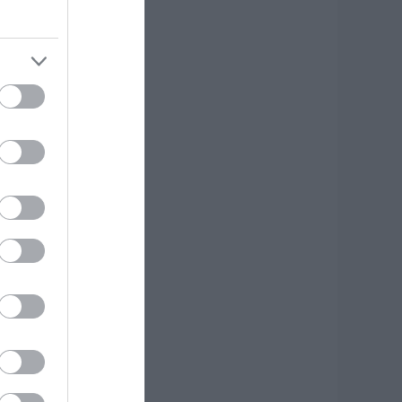
υτός ο δήμος της
ύβοιας πάει στα
ικαστήρια για τις
νεμογεννήτριες
.08.2026 | 18:40
ραγική κατάληξη
ίχε η θαλάσσια
κδρομή για
7χρονο τουρίστα
.08.2026 | 18:20