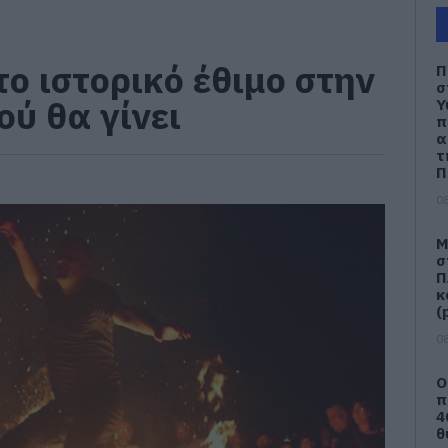
ο ιστορικό έθιμο στην
Π
σ
ού θα γίνει
Υ
π
α
τ
Π
08
Μ
σ
Π
κ
(
08
Ο
π
4
θ