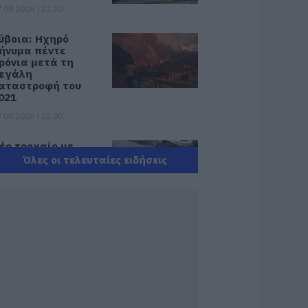
.08.2026 | 22:20
ύβοια: Ηχηρό
ήνυμα πέντε
ρόνια μετά τη
εγάλη
αταστροφή του
021
.08.2026 | 22:00
έο τροχαίο με
λικές ζημιές
Όλες οι τελευταίες ειδήσεις
.08.2026 | 21:40
ύβοια: Γυναίκα
πεσε θύμα
ιαδικτυακής
πάτης – Πλήρωσε
ια τρακτέρ που δεν
αρέλαβε
.08.2026 | 21:20