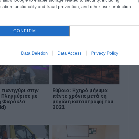
ΡΕΤΡΙΑ
ΕΥΒΟΙΑ
ΝΕΑ ΕΥΒΟΙΑ
cation functionality and fraud prevention, and other user protection.
ΥΒΟΙΑ
CONFIRM
Data Deletion
Data Access
Privacy Policy
 πανηγύρι στην
Εύβοια: Ηχηρό μήνυμα
: Πλημμύρισε με
πέντε χρόνια μετά τη
η Φαράκλα
μεγάλη καταστροφή του
id)
2021