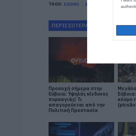
TAGS:
ΕΘΙΜΟ
ΕΙΔΗΣΕΙΣ ΕΥΒΟΙΑ
Ε
authenti
ΠΕΡΙΣΣΟΤΕΡΑ ΑΠΟ ΕΙΔΗΣΕΙΣ Ε
Προσοχή σήμερα στην
Μεγάλο
Εύβοια: Υψηλός κίνδυνος
Εύβοια
πυρκαγιάς! Τι
κόσμο 
απαγορεύεται από την
(pics&v
Πολιτική Προστασία