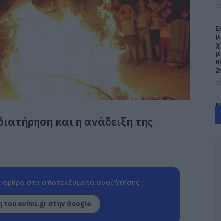
07
Ε
μ
χ
μ
κ
2
07
Ν
υ
διατήρηση και η ανάδειξη της
07
Ε
έ
δ
α
 άρθρα στα αποτελέσματα αναζήτησης
γ
π
 του evima.gr στην Google
07