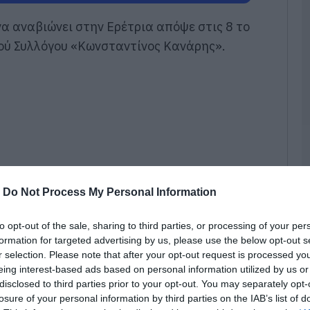
Τ
α αναβιώνει στην Ερέτρια απόψε στις 8 το
Ε
α
κού Συλλόγου «Κωνσταντίνος Κανάρης».
τ
α
07
Α
π
τ
ε
07
-
Do Not Process My Personal Information
Π
π
σ
to opt-out of the sale, sharing to third parties, or processing of your per
Α
formation for targeted advertising by us, please use the below opt-out s
07
r selection. Please note that after your opt-out request is processed y
eing interest-based ads based on personal information utilized by us or
Δ
disclosed to third parties prior to your opt-out. You may separately opt-
ος και το πρόγραμμα περιλαμβάνει θεατρική
Δ
losure of your personal information by third parties on the IAB’s list of
ς και παρουσίαση παραδοσιακών χορών από
γ