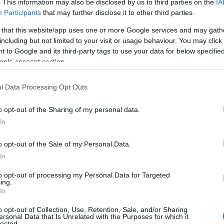
. This information may also be disclosed by us to third parties on the
IA
07
Participants
that may further disclose it to other third parties.
 that this website/app uses one or more Google services and may gath
Μ
ρηση και η ανάδειξη της λαϊκής παράδοσης
including but not limited to your visit or usage behaviour. You may click 
ν
ε τον εορτασμό του Αγίου Ιωάννη του
σ
 to Google and its third-party tags to use your data for below specifi
α
ogle consent section.
φ
07
l Data Processing Opt Outs
Ρ
o opt-out of the Sharing of my personal data.
σ
τ
In
σ
ε
o opt-out of the Sale of my Personal Data.
07
In
Ν
to opt-out of processing my Personal Data for Targeted
ε
ing.
σ
In
δ
o opt-out of Collection, Use, Retention, Sale, and/or Sharing
07
ersonal Data that Is Unrelated with the Purposes for which it
lected.