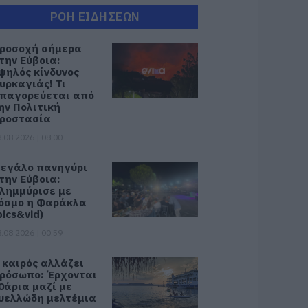
ΡΟΗ ΕΙΔΗΣΕΩΝ
ροσοχή σήμερα
την Εύβοια:
ψηλός κίνδυνος
υρκαγιάς! Τι
παγορεύεται από
ην Πολιτική
ροστασία
.08.2026 | 08:00
εγάλο πανηγύρι
την Εύβοια:
λημμύρισε με
όσμο η Φαράκλα
pics&vid)
.08.2026 | 00:59
 καιρός αλλάζει
ρόσωπο: Έρχονται
0άρια μαζί με
υελλώδη μελτέμια