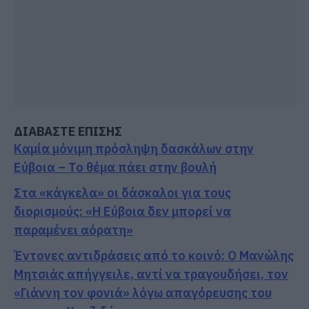
ΔΙΑΒΑΣΤΕ ΕΠΙΣΗΣ
Καμία μόνιμη πρόσληψη δασκάλων στην
Εύβοια – Το θέμα πάει στην βουλή
Στα «κάγκελα» οι δάσκαλοι για τους
διορισμούς: «Η Εύβοια δεν μπορεί να
παραμένει αόρατη»
Έντονες αντιδράσεις από το κοινό: Ο Μανώλης
Μητσιάς απήγγειλε, αντί να τραγουδήσει, τον
«Γιάννη τον φονιά» λόγω απαγόρευσης του