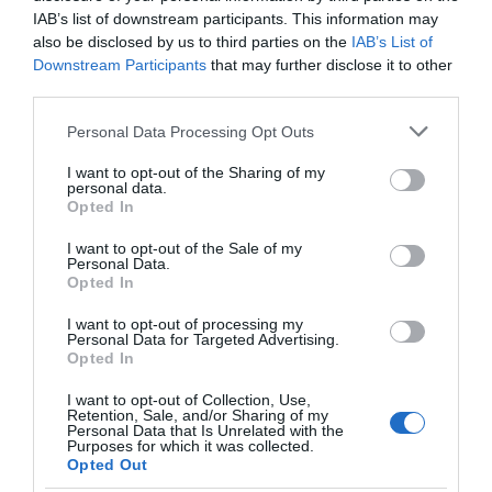
εικόνες
IAB’s list of downstream participants. This information may
07.08.2026 | 12:45
also be disclosed by us to third parties on the
IAB’s List of
Όλες οι τελευταίες ειδήσεις
Downstream Participants
that may further disclose it to other
Πώς θα πληρωθούν όσοι
third parties.
δουλέψουν στις 15 Αυγούστου
Please note that this website/app uses one or more Google
Personal Data Processing Opt Outs
07.08.2026 | 12:30
ΠΕΡΙΣΣΟΤΕΡΑ ΑΠΟ ΕΙΔΗΣΕΙΣ ΕΥΒΟΙΑ
services and may gather and store information including but
not limited to your visit or usage behaviour. You may click to
I want to opt-out of the Sharing of my
personal data.
grant or deny consent to Google and its third-party tags to
Τροχαίο με αυτοκίνητο μεγάλου
Opted In
δήμου στην Εύβοια
use your data for below specified purposes in below Google
consent section.
I want to opt-out of the Sale of my
07.08.2026 | 12:15
Personal Data.
Opted In
Αυτές είναι οι επικίνδυνες
I want to opt-out of processing my
εβδομάδες του ελληνικού
Personal Data for Targeted Advertising.
καλοκαιριού για φωτιές
Opted In
Μεγάλο πανηγύρι
Το evima.gr
07.08.2026 | 12:00
απόψε με την Χαρά
Αποκαλύπτει: Τρία
I want to opt-out of Collection, Use,
Βέρρα στην Εύβοια – Η
πυροσβεστικά
Retention, Sale, and/or Sharing of my
περιοχή
οχήματα έφτασαν στην
Personal Data that Is Unrelated with the
Χωρίς νερό τώρα περιοχές της
Purposes for which it was collected.
Εύβοια! Που θα δοθούν
Χαλκίδας
Opted Out
07.08.2026 | 11:45