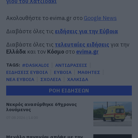
γιου του Χατζιδάκι
Ακολουθήστε το evima.gr στο
Google News
Διαβάστε όλες τις
ειδήσεις για την Εύβοια
Διαβάστε όλες τις
τελευταίες ειδήσεις
για την
Ελλάδα
και τον
Κόσμο
στο
evima.gr
TAGS:
#DASKALOI
ΑΝΤΙΔΡΑΣΕΙΣ
ΕΙΔΗΣΕΙΣ ΕΥΒΟΙΑ
ΕΥΒΟΙΑ
ΜΑΘΗΤΕΣ
ΝΕΑ ΕΥΒΟΙΑ
ΣΧΟΛΕΙΑ
ΧΑΛΚΙΔΑ
ΡΟΗ ΕΙΔΗΣΕΩΝ
Νεκρός ανασύρθηκε 69χρονος
λουόμενος
07.08.2026 | 14:00
Μεγάλο πανηγύρι απόψε με την