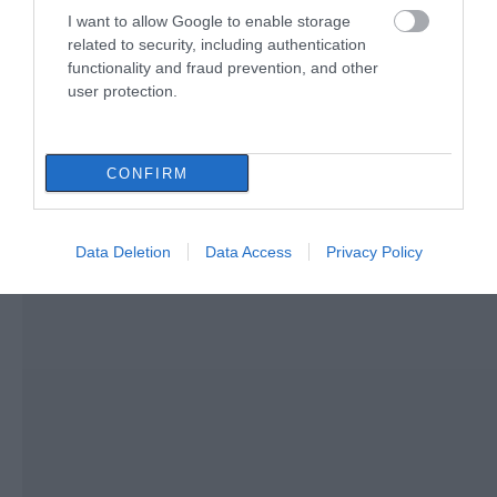
I want to allow Google to enable storage
Τι είναι οι γανωματήδες και γιατί
related to security, including authentication
έφτασαν σε αυτό το χωριό της
functionality and fraud prevention, and other
Εύβοιας;
user protection.
07.08.2026 | 10:30
CONFIRM
Data Deletion
Data Access
Privacy Policy