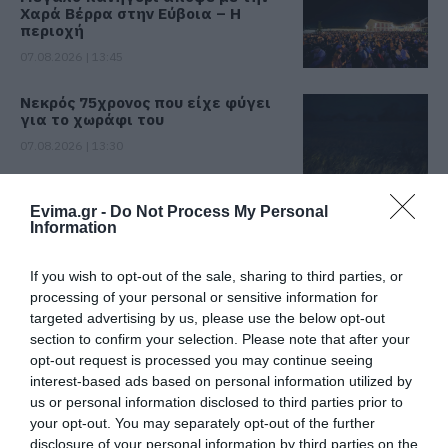
Χαρά Βέρρα στην Εύβοια – Η
περιοχή
07.08.2026 | 13:45
Νεκρός 75χρονος που είχε φύγει
για το χωράφι του
07.08.2026 | 13:30
Το evima.gr Αποκαλύπτει: Τρία
Evima.gr -
Do Not Process My Personal
πυροσβεστικά οχήματα έφτασαν
Information
στην Εύβοια! Που θα δοθούν
07.08.2026 | 13:05
If you wish to opt-out of the sale, sharing to third parties, or
processing of your personal or sensitive information for
Συντάξεις: Ποιοι θα πάρουν
targeted advertising by us, please use the below opt-out
αύξηση το 2027 – Τα ποσά
section to confirm your selection. Please note that after your
07.08.2026 | 13:00
opt-out request is processed you may continue seeing
interest-based ads based on personal information utilized by
us or personal information disclosed to third parties prior to
Σκύρος: Στάχτη πάνω από 1.000
your opt-out. You may separately opt-out of the further
στρέμματα στο Νησί – Νέες
disclosure of your personal information by third parties on the