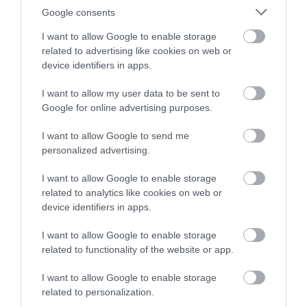
Google consents
Δελφίνια κολυμπούν δίπλα σε
I want to allow Google to enable storage
σκάφος τουριστών – Δείτε βίντεο
related to advertising like cookies on web or
device identifiers in apps.
07.08.2026 | 11:30
I want to allow my user data to be sent to
Σκύρος: Στάχτη πάνω
Τροχαίο με αυτοκίνητο
Google for online advertising purposes.
Συναγερμός στην Εύβοια: Στιγμές
από 1.000 στρέμματα
μεγάλου δήμου στην
αγωνίας για ιστιοφόρο με ξένους
στο Νησί – Νέες εικόνες
Εύβοια
επιβάτες
I want to allow Google to send me
personalized advertising.
07.08.2026 | 11:15
I want to allow Google to enable storage
Έκτακτη διακοπή νερού τώρα
στην παραλία Αυλίδας
related to analytics like cookies on web or
device identifiers in apps.
07.08.2026 | 11:00
I want to allow Google to enable storage
related to functionality of the website or app.
Η Κύμη στο επίκεντρο της
Χωρίς νερό τώρα
Συναγερμός στην
γαστρονομίας – Σήμερα η μεγάλη
περιοχές της Χαλκίδας
Εύβοια: Στιγμές
έναρξη!
I want to allow Google to enable storage
αγωνίας για ιστιοφόρο
related to personalization.
07.08.2026 | 10:45
με ξένους επιβάτες