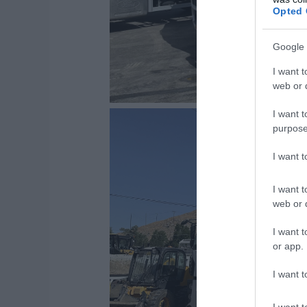
Opted 
Google 
I want t
web or d
I want t
purpose
I want 
I want t
web or d
I want t
or app.
I want t
I want t