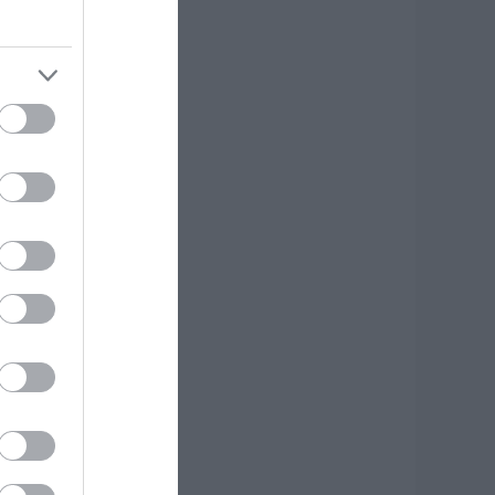
ροσοχή σήμερα
την Εύβοια:
ψηλός κίνδυνος
υρκαγιάς! Τι
παγορεύεται από
ην Πολιτική
ροστασία
.08.2026 | 08:00
εγάλο πανηγύρι
την Εύβοια:
λημμύρισε με
όσμο η Φαράκλα
pics&vid)
.08.2026 | 00:59