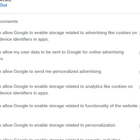
Out
Π
σ
consents
Υ
π
α
o allow Google to enable storage related to advertising like cookies on
τ
evice identifiers in apps.
Π
o allow my user data to be sent to Google for online advertising
08
s.
Μ
σ
to allow Google to send me personalized advertising.
Π
κ
(
o allow Google to enable storage related to analytics like cookies on
evice identifiers in apps.
08
o allow Google to enable storage related to functionality of the website
o allow Google to enable storage related to personalization.
o allow Google to enable storage related to security, including