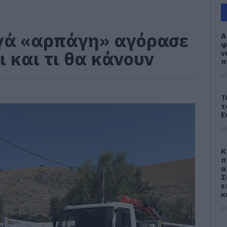
γά «αρπάγη» αγόρασε
Α
φ
ι και τι θα κάνουν
ν
π
08
Τ
τ
Ε
08
Κ
π
α
Σ
ε
κ
08