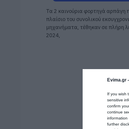
Τα 2 καινούρια φορτηγά αρπάγη 
πλαίσιο του συνολικού εκσυγχρον
μηχανήματα, τέθηκαν σε πλήρη λε
2024,
Evima.gr 
If you wish 
sensitive in
confirm you
continue se
information 
further disc