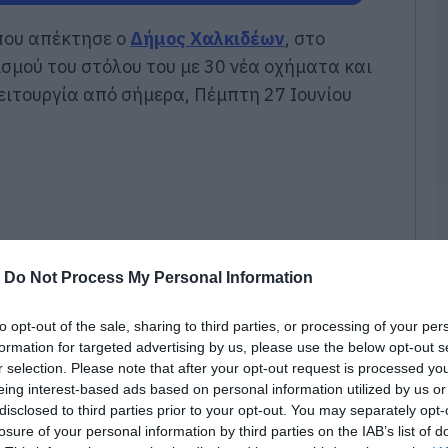
Ε
σ
που απέκτησε ο
Δήμος Χαλκιδέων
, στο
π
κ
ισμού του στόλου του με 30 νέα οχήματα και
π
ιτουργία από σήμερα, Πέμπτη 27 Ιουνίου
α
08
Χ
α
Ε
08
Ε
-
Do Not Process My Personal Information
ρ
π
Π
to opt-out of the sale, sharing to third parties, or processing of your per
formation for targeted advertising by us, please use the below opt-out s
08
r selection. Please note that after your opt-out request is processed y
eing interest-based ads based on personal information utilized by us or
Ά
ο
disclosed to third parties prior to your opt-out. You may separately opt-
Φ
losure of your personal information by third parties on the IAB’s list of
σ