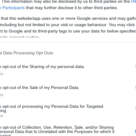
. This information may also be disclosed by us to third parties on the
IA
χύονται σημαντικά οι παρεχόμενες υπηρεσίες
08
Participants
that may further disclose it to other third parties.
ι μάλιστα σε μια ιδιαιτέρως δύσκολη
 that this website/app uses one or more Google services and may gath
Σ
υ εργασίας και υπολειμμάτων κλαδεμάτων,
including but not limited to your visit or usage behaviour. You may click 
β
Ε
 to Google and its third-party tags to use your data for below specifi
Ό
ogle consent section.
Ρ
τ
φ
l Data Processing Opt Outs
08
o opt-out of the Sharing of my personal data.
Ε
In
γ
Σ
o opt-out of the Sale of my Personal Data.
Α
In
08
to opt-out of processing my Personal Data for Targeted
Κ
ing.
σ
In
Ε
θ
o opt-out of Collection, Use, Retention, Sale, and/or Sharing
ersonal Data that Is Unrelated with the Purposes for which it
08
lected.