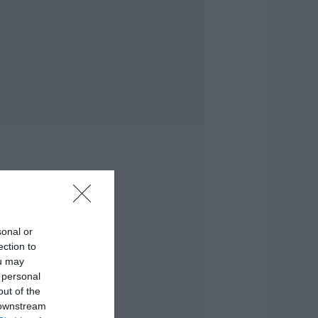
ύβοια: «Πλιάτσικο»
ε έργο ανάπλασης
αραλίας – Η
αταγγελία που
ροκαλεί
ντιδράσεις
.08.2026 | 10:20
ωρίς Internet τώρα
υτό το χωριό της
ύβοιας
.08.2026 | 10:00
ύβοια: Διακοπή
εύματος αύριο
ολλές περιοχές-
ίνακας
sonal or
ection to
.08.2026 | 09:40
ou may
 personal
ρχισε τις διακοπές
 Μητσοτάκης:
out of the
αγητό και κρασί
 downstream
ε γνωστό στέκι