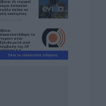
ύβοια: Οι ισχυροί
νεμοι έσπασαν
εγάλο πεύκο σε
υλή εκκλησίας
.08.2026 | 11:40
ύβοια:
ποκαταστάθηκε το
ντερνετ στον
ξύλιθο μετά από
πέμβαση της CP
OMPANY Ε.Ε.
Όλες οι τελευταίες ειδήσεις
.08.2026 | 11:20
θλητικό σωματείο
ης Εύβοιας
ξέδωσε
νακοίνωση για το
ουλευτή Σίμο
εδίκογλου- Τι
ναφέρει
.08.2026 | 11:00