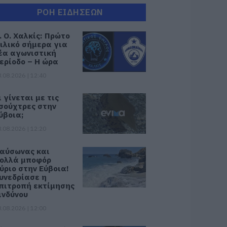
ΡΟΗ ΕΙΔΗΣΕΩΝ
. Ο. Χαλκίς: Πρώτο
ιλικό σήμερα για
έα αγωνιστική
ερίοδο – Η ώρα
.08.2026 | 12:40
ι γίνεται με τις
σούχτρες στην
ύβοια;
.08.2026 | 12:20
αύσωνας και
ολλά μποφόρ
ύριο στην Εύβοια!
υνεδρίασε η
πιτροπή εκτίμησης
ινδύνου
.08.2026 | 12:00