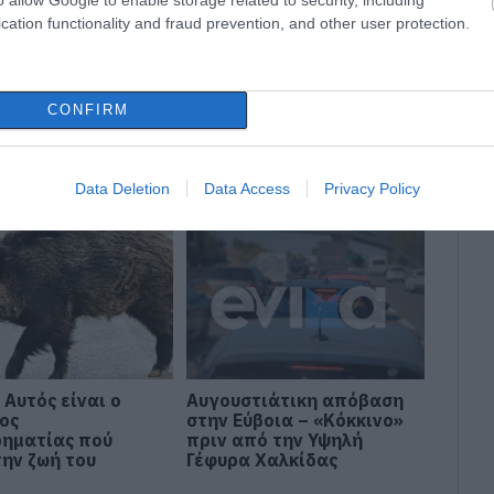
cation functionality and fraud prevention, and other user protection.
ΕΥΜΑΤΟΣ
ΕΙΔΗΣΕΙΣ ΕΥΒΟΙΑ
ΕΡΕΤΡΙΑ
CONFIRM
ΥΒΟΙΑ
Data Deletion
Data Access
Privacy Policy
 Αυτός είναι ο
Αυγουστιάτικη απόβαση
ος
στην Εύβοια – «Κόκκινο»
ρηματίας πού
πριν από την Υψηλή
την ζωή του
Γέφυρα Χαλκίδας