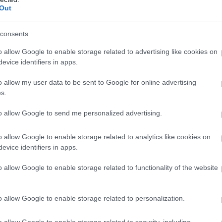
μ
Out
Ε
07
consents
Π
o allow Google to enable storage related to advertising like cookies on
ο
evice identifiers in apps.
Σ
αλκίδας
07
o allow my user data to be sent to Google for online advertising
s.
ην παραλία Αυλίδας
Θ
Γ
to allow Google to send me personalized advertising.
μα σήμερα στην Εύβοια
ζ
07
οχές της Εύβοιας
o allow Google to enable storage related to analytics like cookies on
evice identifiers in apps.
gle News
o allow Google to enable storage related to functionality of the website
ην Εύβοια
o allow Google to enable storage related to personalization.
δήσεις
για την
Ελλάδα
και τον
Κόσμο
στο
o allow Google to enable storage related to security, including