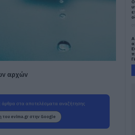
Ο
υ
ε
ο
07
Α
α
Ε
π
Γ
07
ων αρχών
Ά
ν
μ
07
 άρθρα στα αποτελέσματα αναζήτησης
Δ
 του evima.gr στην Google
Κ
ε
γ
ε