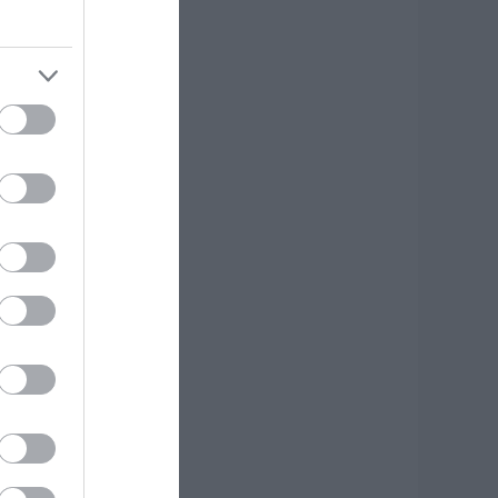
ε λάδια στην
ύβοια
.08.2026 | 14:45
ότε θα πληρωθούν
ι συντάξεις
επτεμβρίου 2026
.08.2026 | 14:30
λίψη στην Εύβοια:
υναίκα έχασε την
ωή της
.08.2026 | 14:15