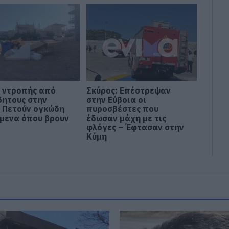
ς ντροπής από
Σκύρος: Επέστρεψαν
δητους στην
στην Εύβοια οι
: Πετούν ογκώδη
πυροσβέστες που
ίμενα όπου βρουν
έδωσαν μάχη με τις
φλόγες – Έφτασαν στην
Κύμη