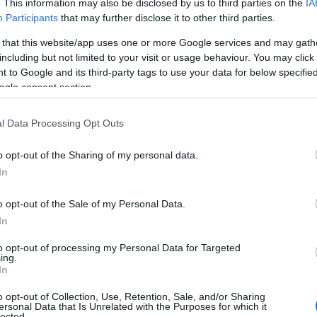
. This information may also be disclosed by us to third parties on the
IA
σ
κοπές στην υδροδότηση.
Participants
that may further disclose it to other third parties.
07
 that this website/app uses one or more Google services and may gath
κοπη κατανάλωση νερού (πότισμα κήπων,
including but not limited to your visit or usage behaviour. You may click 
Ν
π.) μέχρι την πλήρη αποκατάσταση της
e
 to Google and its third-party tags to use your data for below specifi
ε
ogle consent section.
τ
ε
π
νεργασία των πολιτών.
l Data Processing Opt Outs
ο
07
o opt-out of the Sharing of my personal data.
In
Κ
α
o opt-out of the Sale of my Personal Data.
Α
δ
In
ε
δ
to opt-out of processing my Personal Data for Targeted
σ
ing.
In
07
o opt-out of Collection, Use, Retention, Sale, and/or Sharing
Μ
ersonal Data that Is Unrelated with the Purposes for which it
δ
lected.