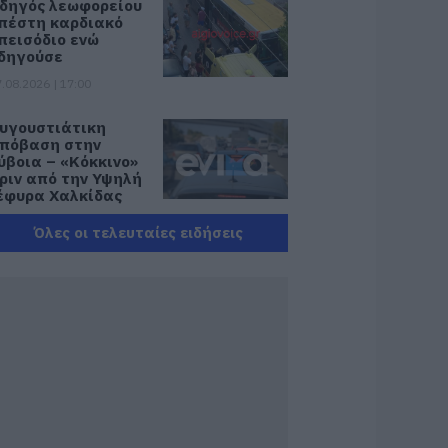
δηγός λεωφορείου
πέστη καρδιακό
πεισόδιο ενώ
δηγούσε
.08.2026 | 17:00
υγουστιάτικη
πόβαση στην
ύβοια – «Κόκκινο»
ριν από την Υψηλή
έφυρα Χαλκίδας
.08.2026 | 16:45
Όλες οι τελευταίες ειδήσεις
νδρας απειλούσε
α πέσει από το
παλκόνι
.08.2026 | 16:30
ιακοπές στην
άρυστο: Το Χωνί
ίναι ο προορισμός
ια αυθεντικές
λληνικές γεύσεις