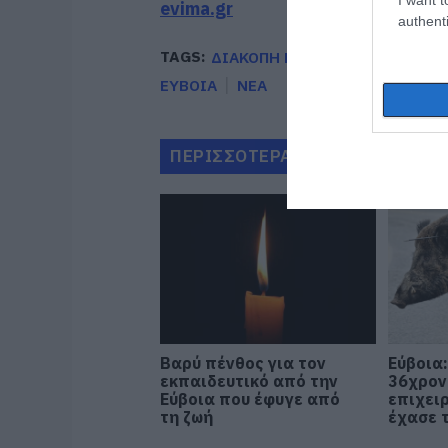
evima.gr
authenti
TAGS:
ΔΙΑΚΟΠΗ ΝΕΡΟΥ
ΔΙΑΚΟΠΗ Ρ
ΕΥΒΟΙΑ
ΝΕΑ
ΠΕΡΙΣΣΟΤΕΡΑ ΑΠΟ ΕΙΔΗΣΕΙΣ Ε
Βαρύ πένθος για τον
Εύβοια:
εκπαιδευτικό από την
36χρον
Εύβοια που έφυγε από
επιχει
τη ζωή
έχασε 