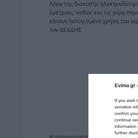
Λόγω της διακοπής ηλεκτροδότησ
Ερέτριας, καθώς και τις γύρω πε
κάνουν λελογισμένη χρήση του ν
τον ΔΕΔΔΗΕ.
Evima.gr 
If you wish 
sensitive in
confirm you
continue se
information 
further disc
Η περιορισμένη λειτουργία των α