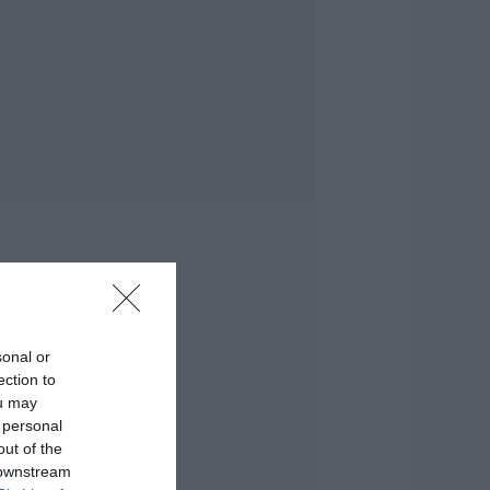
.08.2026 | 16:15
ρίση στο κόμμα
αρυστιανού: Δύο
κόμη στελέχη
ποχωρούν
αταγγέλλοντας
λειστό σύστημα
ποφάσεων
.08.2026 | 16:00
ικόνες ντροπής
πό ασυνείδητους
την Εύβοια: Πετούν
γκώδη αντικείμενα
που βρουν
sonal or
.08.2026 | 15:45
ection to
ou may
κύρος: Επέστρεψαν
 personal
την Εύβοια οι
υροσβέστες που
out of the
δωσαν μάχη με τις
 downstream
λόγες – Έφτασαν