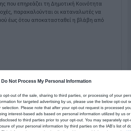
ης που επηρεάζει τη Δημοτική Κοινότητα
07
ριοχές, παρακαλούνται οι καταναλωτές να
Κ
ερού έως ότου αποκατασταθεί η βλάβη από
Κ
α
α
κ
κ
α
07
Ε
α
σ
-
Do Not Process My Personal Information
ο
ό
to opt-out of the sale, sharing to third parties, or processing of your per
07
formation for targeted advertising by us, please use the below opt-out s
r selection. Please note that after your opt-out request is processed y
Σ
eing interest-based ads based on personal information utilized by us or
σ
π
disclosed to third parties prior to your opt-out. You may separately opt-
έ
losure of your personal information by third parties on the IAB’s list of
ντλιοστασίων ενδέχεται να προκαλέσει
φ