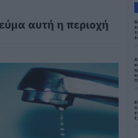
ρεύμα αυτή η περιοχή
Β
ε
τ
έ
07
Α
κ
κ
κ
Π
07
Ε
ο
ε
έ
07