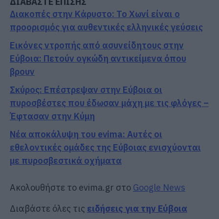
ΔΙΑΒΑΣΤΕ ΕΠΙΣΗΣ
Διακοπές στην Κάρυστο: Το Χωνί είναι ο
προορισμός για αυθεντικές ελληνικές γεύσεις
Εικόνες ντροπής από ασυνείδητους στην
Εύβοια: Πετούν ογκώδη αντικείμενα όπου
βρουν
Σκύρος: Επέστρεψαν στην Εύβοια οι
πυροσβέστες που έδωσαν μάχη με τις φλόγες –
Έφτασαν στην Κύμη
Νέα αποκάλυψη του evima: Αυτές οι
εθελοντικές ομάδες της Εύβοιας ενισχύονται
με πυροσβεστικά οχήματα
Ακολουθήστε το evima.gr στο
Google News
Διαβάστε όλες τις
ειδήσεις για την Εύβοια