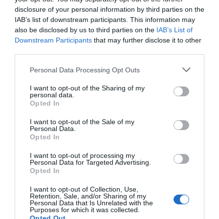
ΠΕΡΙΣΣΟΤΕΡΑ ΑΠΟ ΕΙΔΗΣΕΙΣ ΕΥΒΟΙΑ
Κωνσταντοπούλου από τη
disclosure of your personal information by third parties on the
Βοιωτία: Αυτό που συμβαίνει δεν
είναι ατύχημα, είναι έγκλημα
IAB’s list of downstream participants. This information may
διαρκές και συνεχιζόμενο
also be disclosed by us to third parties on the
IAB’s List of
Downstream Participants
that may further disclose it to other
07.08.2026 | 15:00
third parties.
Μεγάλη προσοχή δρόμος έχει
Please note that this website/app uses one or more Google
γεμίσει με λάδια στην Εύβοια
Personal Data Processing Opt Outs
services and may gather and store information including but
07.08.2026 | 14:45
not limited to your visit or usage behaviour. You may click to
I want to opt-out of the Sharing of my
personal data.
grant or deny consent to Google and its third-party tags to
Opted In
Διακοπές στην
Εικόνες ντροπής από
use your data for below specified purposes in below Google
Πότε θα πληρωθούν οι συντάξεις
Κάρυστο: Το Χωνί είναι
ασυνείδητους στην
consent section.
Σεπτεμβρίου 2026
ο προορισμός για
Εύβοια: Πετούν ογκώδη
I want to opt-out of the Sale of my
Personal Data.
αυθεντικές ελληνικές
αντικείμενα όπου
07.08.2026 | 14:30
Opted In
γεύσεις
βρουν
I want to opt-out of processing my
Personal Data for Targeted Advertising.
Θλίψη στην Εύβοια: Γυναίκα
Opted In
έχασε την ζωή της
07.08.2026 | 14:15
I want to opt-out of Collection, Use,
Retention, Sale, and/or Sharing of my
Personal Data that Is Unrelated with the
Purposes for which it was collected.
Νεκρός ανασύρθηκε 69χρονος
Opted Out