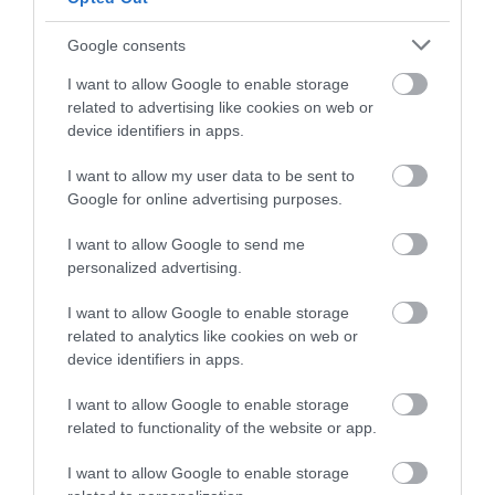
λουόμενος
Σκύρος: Επέστρεψαν
Νέα αποκάλυψη του
07.08.2026 | 14:00
Google consents
στην Εύβοια οι
evima: Αυτές οι
πυροσβέστες που
εθελοντικές ομάδες
I want to allow Google to enable storage
έδωσαν μάχη με τις
της Εύβοιας
related to advertising like cookies on web or
Μεγάλο πανηγύρι απόψε με την
φλόγες – Έφτασαν
ενισχύονται με
Χαρά Βέρρα στην Εύβοια – Η
device identifiers in apps.
στην Κύμη
πυροσβεστικά
περιοχή
οχήματα
I want to allow my user data to be sent to
07.08.2026 | 13:45
Google for online advertising purposes.
Νεκρός 75χρονος που είχε φύγει
I want to allow Google to send me
για το χωράφι του
personalized advertising.
07.08.2026 | 13:30
I want to allow Google to enable storage
related to analytics like cookies on web or
Το evima.gr Αποκαλύπτει: Τρία
device identifiers in apps.
πυροσβεστικά οχήματα έφτασαν
Μεγάλη προσοχή
Θλίψη στην Εύβοια:
στην Εύβοια! Που θα δοθούν
δρόμος έχει γεμίσει με
Γυναίκα έχασε την ζωή
I want to allow Google to enable storage
λάδια στην Εύβοια
της
07.08.2026 | 13:05
related to functionality of the website or app.
Συντάξεις: Ποιοι θα πάρουν
I want to allow Google to enable storage
αύξηση το 2027 – Τα ποσά