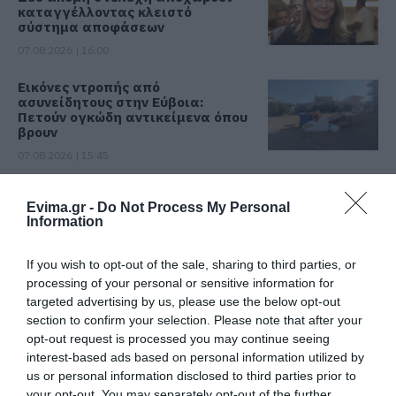
καταγγέλλοντας κλειστό
σύστημα αποφάσεων
07.08.2026 | 16:00
Εικόνες ντροπής από
ασυνείδητους στην Εύβοια:
Πετούν ογκώδη αντικείμενα όπου
βρουν
07.08.2026 | 15:45
Σκύρος: Επέστρεψαν στην Εύβοια
οι πυροσβέστες που έδωσαν μάχη
Evima.gr -
Do Not Process My Personal
με τις φλόγες – Έφτασαν στην
Information
Κύμη
07.08.2026 | 15:30
If you wish to opt-out of the sale, sharing to third parties, or
processing of your personal or sensitive information for
Νέα αποκάλυψη του evima: Αυτές
targeted advertising by us, please use the below opt-out
οι εθελοντικές ομάδες της
section to confirm your selection. Please note that after your
Εύβοιας ενισχύονται με
Όλες οι τελευταίες ειδήσεις
opt-out request is processed you may continue seeing
πυροσβεστικά οχήματα
interest-based ads based on personal information utilized by
07.08.2026 | 15:15
us or personal information disclosed to third parties prior to
your opt-out. You may separately opt-out of the further