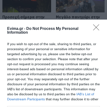
Ποιοι και γιατί θα πάρουν
διπλάσια σύνταξη τον Αύγουστο
Προσοχή σήμερα στην
Μεγάλο πανηγύρι στην
07.08.2026 | 20:20
Εύβοια: Υψηλός
Εύβοια: Πλημμύρισε με
κίνδυνος πυρκαγιάς! Τι
κόσμο η Φαράκλα
Evima.gr -
Do Not Process My Personal
απαγορεύεται από την
(pics&vid)
Information
Δείτε τι έκανε Δήμος της Εύβοιας
Πολιτική Προστασία
για τις φωτιές
If you wish to opt-out of the sale, sharing to third parties, or
07.08.2026 | 20:00
processing of your personal or sensitive information for
targeted advertising by us, please use the below opt-out
Μητέρα και γιος οι νεκροί από τη
section to confirm your selection. Please note that after your
σύγκρουση αυτοκινήτου με
opt-out request is processed you may continue seeing
φορτηγό
interest-based ads based on personal information utilized by
07.08.2026 | 19:40
us or personal information disclosed to third parties prior to
your opt-out. You may separately opt-out of the further
Εύβοια: Ηχηρό μήνυμα
Εύβοια: Γυναίκα έπεσε
disclosure of your personal information by third parties on the
πέντε χρόνια μετά τη
Ράγισαν καρδιές στην Εύβοια: Το
θύμα διαδικτυακής
τελευταίο «αντίο» στον 36χρονο
μεγάλη καταστροφή
απάτης – Πλήρωσε για
IAB’s list of downstream participants. This information may
επιχειρηματία
του 2021
τρακτέρ που δεν
also be disclosed by us to third parties on the
IAB’s List of
παρέλαβε
Downstream Participants
that may further disclose it to other
07.08.2026 | 19:10
third parties.