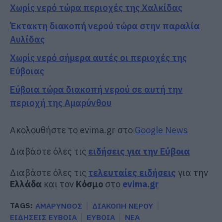
Χωρίς νερό τώρα περιοχές της Χαλκίδας
Έκτακτη διακοπή νερού τώρα στην παραλία
Αυλίδας
Χωρίς νερό σήμερα αυτές οι περιοχές της
Εύβοιας
Εύβοια τώρα διακοπή νερού σε αυτή την
περιοχή της Αμαρύνθου
Ακολουθήστε το evima.gr στο
Google News
Διαβάστε όλες τις
ειδήσεις για την Εύβοια
Διαβάστε όλες τις
τελευταίες ειδήσεις
για την
Ελλάδα
και τον
Κόσμο
στο
evima.gr
TAGS:
ΑΜΑΡΥΝΘΟΣ
ΔΙΑΚΟΠΗ ΝΕΡΟΥ
ΕΙΔΗΣΕΙΣ ΕΥΒΟΙΑ
ΕΥΒΟΙΑ
ΝΕΑ