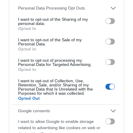
Νέο επίδομα 600 ευρώ για
Please note that this website/app uses one or more Google
σπουδαστές: Οι δικαιούχοι
Personal Data Processing Opt Outs
services and may gather and store information including but
07.08.2026 | 19:00
not limited to your visit or usage behaviour. You may click to
I want to opt-out of the Sharing of my
personal data.
grant or deny consent to Google and its third-party tags to
Opted In
use your data for below specified purposes in below Google
Αυτός ο δήμος της Εύβοιας πάει
consent section.
στα δικαστήρια για τις
I want to opt-out of the Sale of my
Personal Data.
ανεμογεννήτριες
Τραγωδία στην Εύβοια:
Ανακοινώθηκαν νέες
Opted In
Άνδρας ανασύρθηκε
προσλήψεις σε δήμο
07.08.2026 | 18:40
χωρίς τις αισθήσεις του
της Εύβοιας: Δείτε εδώ
I want to opt-out of processing my
από τη θάλασσα
Personal Data for Targeted Advertising.
Τραγική κατάληξη είχε η
Opted In
θαλάσσια εκδρομή για 57χρονο
τουρίστα
I want to opt-out of Collection, Use,
07.08.2026 | 18:20
Retention, Sale, and/or Sharing of my
Personal Data that Is Unrelated with the
Purposes for which it was collected.
Opted Out
Google consents
I want to allow Google to enable storage
related to advertising like cookies on web or