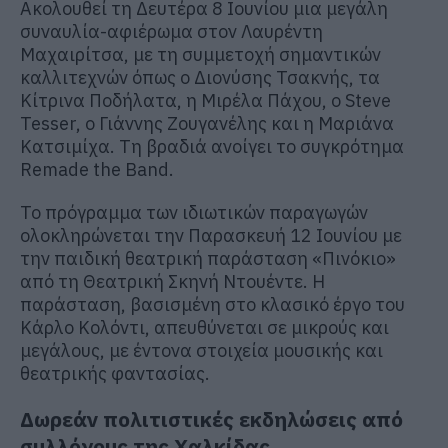
Ακολουθεί τη Δευτέρα 8 Ιουνίου μια μεγάλη
συναυλία-αφιέρωμα στον Λαυρέντη
Μαχαιρίτσα, με τη συμμετοχή σημαντικών
καλλιτεχνών όπως ο Διονύσης Τσακνής, τα
Κίτρινα Ποδήλατα, η Μιρέλα Πάχου, ο Steve
Tesser, ο Γιάννης Ζουγανέλης και η Μαριάνα
Κατσιμίχα. Τη βραδιά ανοίγει το συγκρότημα
Remade the Band.
Το πρόγραμμα των ιδιωτικών παραγωγών
ολοκληρώνεται την Παρασκευή 12 Ιουνίου με
την παιδική θεατρική παράσταση «Πινόκιο»
από τη Θεατρική Σκηνή Ντουέντε. Η
παράσταση, βασισμένη στο κλασικό έργο του
Κάρλο Κολόντι, απευθύνεται σε μικρούς και
μεγάλους, με έντονα στοιχεία μουσικής και
θεατρικής φαντασίας.
Δωρεάν πολιτιστικές εκδηλώσεις από
συλλόγους της Χαλκίδας