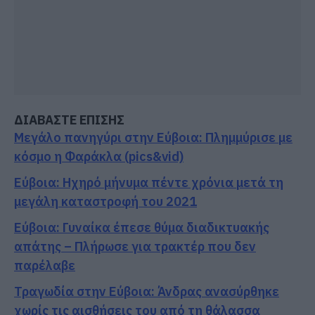
ΔΙΑΒΑΣΤΕ ΕΠΙΣΗΣ
Μεγάλο πανηγύρι στην Εύβοια: Πλημμύρισε με
κόσμο η Φαράκλα (pics&vid)
Εύβοια: Ηχηρό μήνυμα πέντε χρόνια μετά τη
μεγάλη καταστροφή του 2021
Εύβοια: Γυναίκα έπεσε θύμα διαδικτυακής
απάτης – Πλήρωσε για τρακτέρ που δεν
παρέλαβε
Τραγωδία στην Εύβοια: Άνδρας ανασύρθηκε
χωρίς τις αισθήσεις του από τη θάλασσα