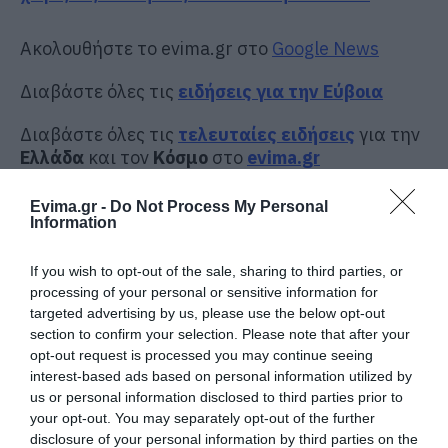
Ακολουθήστε το evima.gr στο
Google News
Διαβάστε όλες τις
ειδήσεις για την Εύβοια
Διαβάστε όλες τις
τελευταίες ειδήσεις
για την
Ελλάδα
και τον
Κόσμο
στο
evima.gr
TAGS:
ΕΙΔΗΣΕΙΣ ΕΥΒΟΙΑ
ΕΥΒΟΙΑ
ΚΑΛΟΚΑΙΡΙ
Evima.gr -
Do Not Process My Personal
Information
ΝΕΑ ΕΥΒΟΙΑ
ΧΑΛΚΙΔΑ
ΡΟΗ ΕΙΔΗΣΕΩΝ
If you wish to opt-out of the sale, sharing to third parties, or
processing of your personal or sensitive information for
Μεγάλο πανηγύρι στην Εύβοια:
targeted advertising by us, please use the below opt-out
Πλημμύρισε με κόσμο η Φαράκλα
section to confirm your selection. Please note that after your
(pics&vid)
opt-out request is processed you may continue seeing
08.08.2026 | 00:59
interest-based ads based on personal information utilized by
us or personal information disclosed to third parties prior to
Ο καιρός αλλάζει πρόσωπο:
your opt-out. You may separately opt-out of the further
Έρχονται 40άρια μαζί με
disclosure of your personal information by third parties on the
θυελλώδη μελτέμια