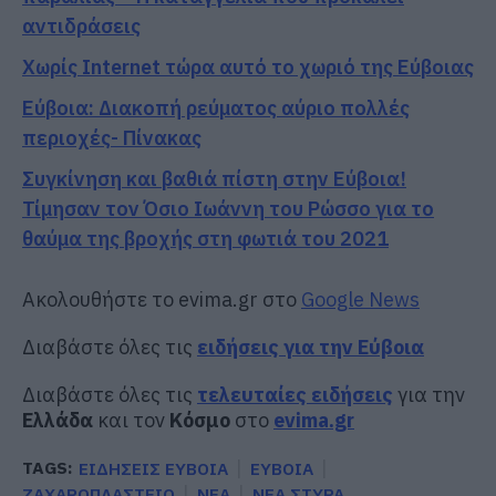
αντιδράσεις
Χωρίς Internet τώρα αυτό το χωριό της Εύβοιας
Εύβοια: Διακοπή ρεύματος αύριο πολλές
περιοχές- Πίνακας
Συγκίνηση και βαθιά πίστη στην Εύβοια!
Τίμησαν τον Όσιο Ιωάννη του Ρώσσο για το
θαύμα της βροχής στη φωτιά του 2021
Ακολουθήστε το evima.gr στο
Google News
Διαβάστε όλες τις
ειδήσεις για την Εύβοια
Διαβάστε όλες τις
τελευταίες ειδήσεις
για την
Ελλάδα
και τον
Κόσμο
στο
evima.gr
TAGS:
ΕΙΔΗΣΕΙΣ ΕΥΒΟΙΑ
ΕΥΒΟΙΑ
ΖΑΧΑΡΟΠΛΑΣΤΕΙΟ
ΝΕΑ
ΝΕΑ ΣΤΥΡΑ