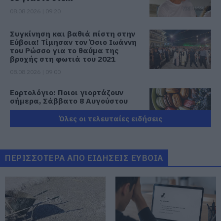
08.08.2026 | 09:20
Συγκίνηση και βαθιά πίστη στην
Εύβοια! Τίμησαν τον Όσιο Ιωάννη
του Ρώσσο για το θαύμα της
βροχής στη φωτιά του 2021
08.08.2026 | 09:00
Εορτολόγιο: Ποιοι γιορτάζουν
σήμερα, Σάββατο 8 Αυγούστου
08.08.2026 | 08:40
Όλες οι τελευταίες ειδήσεις
Καιρός: Πολύ ζέστη σήμερα στην
Εύβοια! Στα ύψη το θερμόμετρο
ΠΕΡΙΣΣΟΤΕΡΑ ΑΠΟ ΕΙΔΗΣΕΙΣ ΕΥΒΟΙΑ
08.08.2026 | 08:20
Προσοχή σήμερα στην Εύβοια:
Υψηλός κίνδυνος πυρκαγιάς! Τι
απαγορεύεται από την Πολιτική