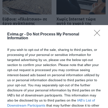
Προστασία
08.08.2026 | 08:00
Μεγάλο πανηγύρι στην Εύβοια:
Εύβοια: «Πλιάτσικο» σε
Χωρίς Internet τώρα
Πλημμύρισε με κόσμο η Φαράκλα
έργο ανάπλασης
αυτό το χωριό της
(pics&vid)
παραλίας – Η
Εύβοιας
καταγγελία που
08.08.2026 | 00:59
Evima.gr -
Do Not Process My Personal
προκαλεί αντιδράσεις
Information
Ο καιρός αλλάζει πρόσωπο:
Έρχονται 40άρια μαζί με
If you wish to opt-out of the sale, sharing to third parties, or
θυελλώδη μελτέμια
processing of your personal or sensitive information for
07.08.2026 | 22:20
targeted advertising by us, please use the below opt-out
section to confirm your selection. Please note that after your
Εύβοια: Ηχηρό μήνυμα πέντε
opt-out request is processed you may continue seeing
χρόνια μετά τη μεγάλη
interest-based ads based on personal information utilized by
καταστροφή του 2021
us or personal information disclosed to third parties prior to
Εύβοια: Διακοπή
Συγκίνηση και βαθιά
07.08.2026 | 22:00
your opt-out. You may separately opt-out of the further
ρεύματος αύριο πολλές
πίστη στην Εύβοια!
disclosure of your personal information by third parties on the
περιοχές- Πίνακας
Τίμησαν τον Όσιο
Νέο τροχαίο με υλικές ζημιές
IAB’s list of downstream participants. This information may
Ιωάννη του Ρώσσο για
το θαύμα της βροχής
07.08.2026 | 21:40
also be disclosed by us to third parties on the
IAB’s List of
στη φωτιά του 2021
Downstream Participants
that may further disclose it to other