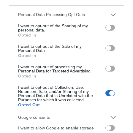
third parties.
Εύβοια: Γυναίκα έπεσε θύμα
Please note that this website/app uses one or more Google
Personal Data Processing Opt Outs
διαδικτυακής απάτης – Πλήρωσε
services and may gather and store information including but
για τρακτέρ που δεν παρέλαβε
not limited to your visit or usage behaviour. You may click to
I want to opt-out of the Sharing of my
personal data.
07.08.2026 | 21:20
grant or deny consent to Google and its third-party tags to
Opted In
use your data for below specified purposes in below Google
consent section.
Τραγωδία στην Εύβοια: Άνδρας
I want to opt-out of the Sale of my
ανασύρθηκε χωρίς τις αισθήσεις
Personal Data.
Καιρός: Πολύ ζέστη
Προσοχή σήμερα στην
του από τη θάλασσα
Opted In
σήμερα στην Εύβοια!
Εύβοια: Υψηλός
Στα ύψη το θερμόμετρο
07.08.2026 | 20:57
κίνδυνος πυρκαγιάς! Τι
I want to opt-out of processing my
απαγορεύεται από την
Personal Data for Targeted Advertising.
Πολιτική Προστασία
Opted In
Ανακοινώθηκαν νέες προσλήψεις
σε δήμο της Εύβοιας: Δείτε εδώ
I want to opt-out of Collection, Use,
07.08.2026 | 20:40
Retention, Sale, and/or Sharing of my
Personal Data that Is Unrelated with the
Purposes for which it was collected.
Opted Out
Google consents
I want to allow Google to enable storage