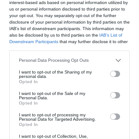
interest-based ads based on personal information utilized by
us or personal information disclosed to third parties prior to
Εύβοια: Γυναίκα έπεσε θύμα διαδικτυακής
your opt-out. You may separately opt-out of the further
απάτης – Πλήρωσε για τρακτέρ που δεν
disclosure of your personal information by third parties on the
παρέλαβε
IAB’s list of downstream participants. This information may
also be disclosed by us to third parties on the
IAB’s List of
Τραγωδία στην Εύβοια: Άνδρας ανασύρθηκε
Downstream Participants
that may further disclose it to other
χωρίς τις αισθήσεις του από τη θάλασσα
third parties.
Please note that this website/app uses one or more Google
Personal Data Processing Opt Outs
Ακολουθήστε το evima.gr στο
Google News
services and may gather and store information including but
not limited to your visit or usage behaviour. You may click to
I want to opt-out of the Sharing of my
personal data.
Διαβάστε όλες τις
ειδήσεις για την Εύβοια
grant or deny consent to Google and its third-party tags to
Opted In
use your data for below specified purposes in below Google
Διαβάστε όλες τις
τελευταίες ειδήσεις
για την
consent section.
I want to opt-out of the Sale of my
Ελλάδα
και τον
Κόσμο
στο
evima.gr
Personal Data.
Opted In
TAGS:
ΓΥΜΝΟ
ΕΙΔΗΣΕΙΣ ΕΥΒΟΙΑ
ΕΡΕΤΡΙΑ
I want to opt-out of processing my
ΕΥΒΟΙΑ
ΛΕΙΨΥΔΡΙΑ
ΝΕΑ ΕΥΒΟΙΑ
Personal Data for Targeted Advertising.
Opted In
ΡΟΗ ΕΙΔΗΣΕΩΝ
I want to opt-out of Collection, Use,