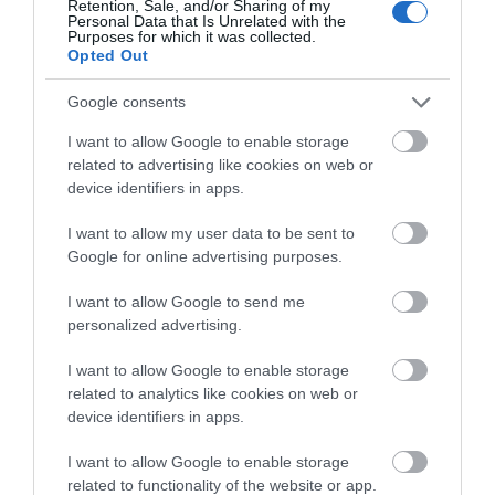
Retention, Sale, and/or Sharing of my
Μεγάλο πανηγύρι στην Εύβοια:
Personal Data that Is Unrelated with the
Πλημμύρισε με κόσμο η Φαράκλα
Purposes for which it was collected.
(pics&vid)
Opted Out
08.08.2026 | 00:59
Google consents
Ο καιρός αλλάζει πρόσωπο:
I want to allow Google to enable storage
Έρχονται 40άρια μαζί με
related to advertising like cookies on web or
θυελλώδη μελτέμια
device identifiers in apps.
07.08.2026 | 22:20
I want to allow my user data to be sent to
Εύβοια: Ηχηρό μήνυμα πέντε
Google for online advertising purposes.
χρόνια μετά τη μεγάλη
καταστροφή του 2021
I want to allow Google to send me
07.08.2026 | 22:00
personalized advertising.
Νέο τροχαίο με υλικές ζημιές
I want to allow Google to enable storage
related to analytics like cookies on web or
07.08.2026 | 21:40
device identifiers in apps.
I want to allow Google to enable storage
Εύβοια: Γυναίκα έπεσε θύμα
related to functionality of the website or app.