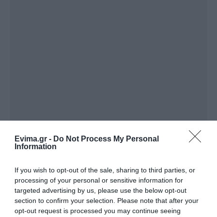
Evima.gr -
Do Not Process My Personal
Information
ΔΙΑΒΑΣΤΕ ΕΠΙΣΗΣ
If you wish to opt-out of the sale, sharing to third parties, or
Μεγάλο πανηγύρι στην Εύβοια: Πλημμύρισε με
processing of your personal or sensitive information for
κόσμο η Φαράκλα (pics&vid)
targeted advertising by us, please use the below opt-out
section to confirm your selection. Please note that after your
Εύβοια: Ηχηρό μήνυμα πέντε χρόνια μετά τη
opt-out request is processed you may continue seeing
μεγάλη καταστροφή του 2021