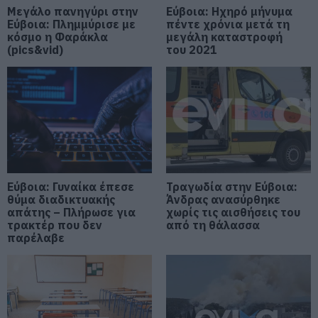
07.08.2026 | 20:00
Μεγάλο πανηγύρι στην
Εύβοια: Ηχηρό μήνυμα
Εύβοια: Πλημμύρισε με
πέντε χρόνια μετά τη
κόσμο η Φαράκλα
μεγάλη καταστροφή
(pics&vid)
του 2021
Μητέρα και γιος οι νεκροί από τη
σύγκρουση αυτοκινήτου με
φορτηγό
07.08.2026 | 19:40
Ράγισαν καρδιές στην Εύβοια: Το
τελευταίο «αντίο» στον 36χρονο
επιχειρηματία
07.08.2026 | 19:10
Εύβοια: Γυναίκα έπεσε
Τραγωδία στην Εύβοια:
θύμα διαδικτυακής
Άνδρας ανασύρθηκε
Νέο επίδομα 600 ευρώ για
απάτης – Πλήρωσε για
χωρίς τις αισθήσεις του
σπουδαστές: Οι δικαιούχοι
τρακτέρ που δεν
από τη θάλασσα
07.08.2026 | 19:00
παρέλαβε
Αυτός ο δήμος της Εύβοιας πάει
στα δικαστήρια για τις
ανεμογεννήτριες