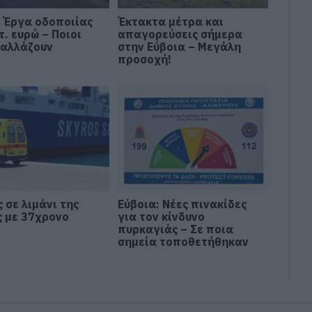
: Έργα οδοποιίας
Έκτακτα μέτρα και
τ. ευρώ – Ποιοι
απαγορεύσεις σήμερα
 αλλάζουν
στην Εύβοια – Μεγάλη
προσοχή!
 σε λιμάνι της
Εύβοια: Νέες πινακίδες
ς με 37χρονο
για τον κίνδυνο
πυρκαγιάς – Σε ποια
σημεία τοποθετήθηκαν