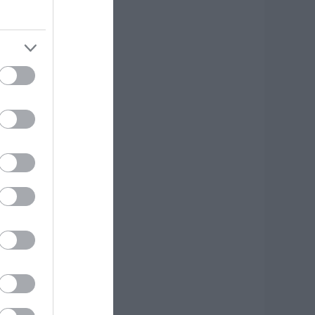
υναγερμός στη
όρεια Εύβοια:
γελάδες
ετάγονται στο
ρόμο- Η έκκληση
ερέα στους
δηγούς
.08.2026 | 11:40
 Λευτέρης
τεργίου
πιστρέφει στην
στιαία!
.08.2026 | 11:20