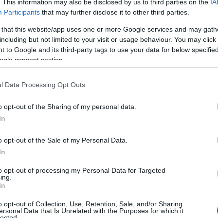
. This information may also be disclosed by us to third parties on the
IA
Participants
that may further disclose it to other third parties.
Π
και υλοποιεί καθημερινά έργα συντήρησης,
Α
 that this website/app uses one or more Google services and may gath
μ
, τα οποία απαιτούν προσωρινές διακοπές
including but not limited to your visit or usage behaviour. You may click 
τ
φ
 to Google and its third-party tags to use your data for below specifi
ο
ogle consent section.
τις εργασίες σας και να ελαχιστοποιηθεί η
09
, μπορείτε να ενημερωθείτε για τις περιοχές
l Data Processing Opt Outs
Ε
 διακοπών ηλεκτροδότησης.
π
o opt-out of the Sharing of my personal data.
κ
Σ
In
τ
09
o opt-out of the Sale of my Personal Data.
In
Π
π
to opt-out of processing my Personal Data for Targeted
ε
ing.
σ
In
09
o opt-out of Collection, Use, Retention, Sale, and/or Sharing
ersonal Data that Is Unrelated with the Purposes for which it
lected.