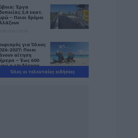
ύβοια: Έργα
δοποιίας 2,4 εκατ.
υρώ – Ποιοι δρόμοι
λλάζουν
.08.2026 | 15:00
ουρισμός για Όλους
026-2027: Ποιοι
άνουν αίτηση
ήμερα – Έως 600
υρώ η επιδότηση
Όλες οι τελευταίες ειδήσεις
.08.2026 | 14:40
κτακτα μέτρα και
παγορεύσεις
ήμερα στην Εύβοια
 Μεγάλη προσοχή!
.08.2026 | 14:20
-ΕΦΚΑ και ΔΥΠΑ:
οιοι δικαιούχοι
ληρώνονται έως