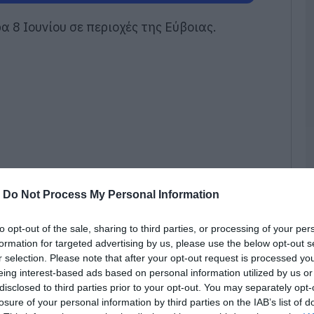
τ
 8 Ιουνίου σε περιοχές της Εύβοιας.
09
Κ
Ε
τ
Λ
κ
α
09
Σ
Δ
χ
-
Do Not Process My Personal Information
χ
χ
to opt-out of the sale, sharing to third parties, or processing of your per
09
formation for targeted advertising by us, please use the below opt-out s
r selection. Please note that after your opt-out request is processed y
Π
ίς προσπάθειες για τη μεγαλύτερη δυνατή
eing interest-based ads based on personal information utilized by us or
τ
3
disclosed to third parties prior to your opt-out. You may separately opt-
ταστάσεων διανομής ηλεκτρικής ενέργειας,
losure of your personal information by third parties on the IAB’s list of
09
οιότητας της παρεχόμενης ενέργειας.