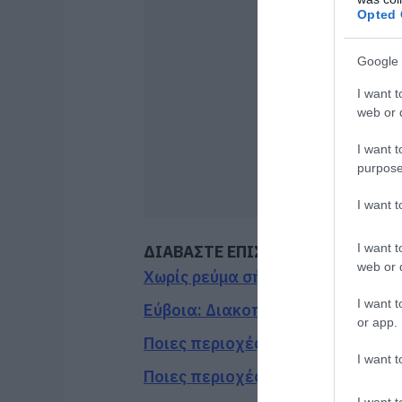
Opted 
Google 
I want t
web or d
I want t
purpose
I want 
I want t
ΔΙΑΒΑΣΤΕ ΕΠΙΣΗΣ
web or d
Χωρίς ρεύμα σήμερα Κυριακή 9, 
I want t
Εύβοια: Διακοπή ρεύματος αύριο
or app.
Ποιες περιοχές δεν θα έχουν ρεύ
I want t
Ποιες περιοχές θα έχουν σήμερα 
I want t