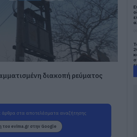
Ε
ο
ε
α
09
Τ
2
κ
σ
ε
ραμματισμένη διακοπή ρεύματος
09
Έ
α
σ
–
09
 άρθρα στα αποτελέσματα αναζήτησης
e
 του evima.gr στην Google
Π
π