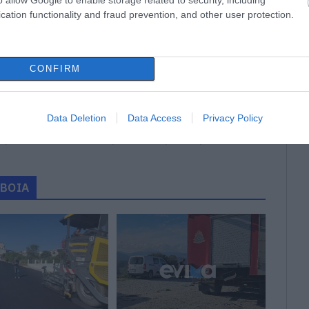
cation functionality and fraud prevention, and other user protection.
gle News
ην Εύβοια
CONFIRM
δήσεις
για την
Ελλάδα
και τον
Κόσμο
στο
Data Deletion
Data Access
Privacy Policy
ΕΙΔΗΣΕΙΣ ΕΥΒΟΙΑ
ΕΥΒΟΙΑ
ΝΕΑ
ΠΕΡΙΟΧΕΣ
ΥΒΟΙΑ