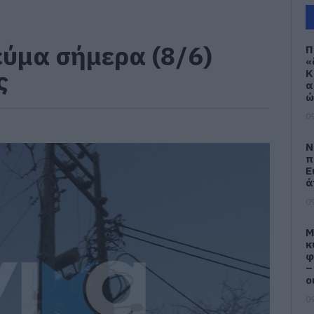
εύμα σήμερα (8/6)
Π
«
ς
Κ
α
ώ
09
Ν
π
Ε
ά
09
M
κ
φ
–
ο
09