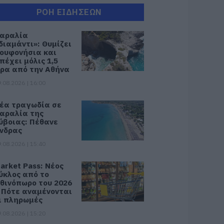
ΡΟΗ ΕΙΔΗΣΕΩΝ
αραλία
διαμάντι»: Θυμίζει
ουφονήσια και
πέχει μόλις 1,5
ρα από την Αθήνα
.08.2026 | 16:00
έα τραγωδία σε
αραλία της
ύβοιας: Πέθανε
νδρας
.08.2026 | 15:40
arket Pass: Νέος
ύκλος από το
θινόπωρο του 2026
 Πότε αναμένονται
ι πληρωμές
.08.2026 | 15:20