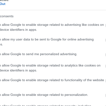
Σ
Out
Β
Α
π
δ
consents
ι
ο
o allow Google to enable storage related to advertising like cookies on
evice identifiers in apps.
09
o allow my user data to be sent to Google for online advertising
Ο
s.
Σ
ε
Ι
to allow Google to send me personalized advertising.
09
o allow Google to enable storage related to analytics like cookies on
evice identifiers in apps.
Αυγούστου πολλές περιοχές στην Εύβοια
o allow Google to enable storage related to functionality of the website
 πολλές περιοχές- Πίνακας
μα σήμερα στην Εύβοια
o allow Google to enable storage related to personalization.
(6/8) διακοπή ρεύματος στην Εύβοια
o allow Google to enable storage related to security, including