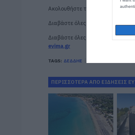
authenti
Ακολουθήστε το evima.gr στο
Goo
Διαβάστε όλες τις
ειδήσεις για τ
Διαβάστε όλες τις
τελευταίες ει
evima.gr
TAGS:
ΔΕΔΔΗΕ
ΔΙΑΚΟΠΗ ΡΕΥΜΑΤΟΣ
ΠΕΡΙΣΣΟΤΕΡΑ ΑΠΟ ΕΙΔΗΣΕΙΣ Ε