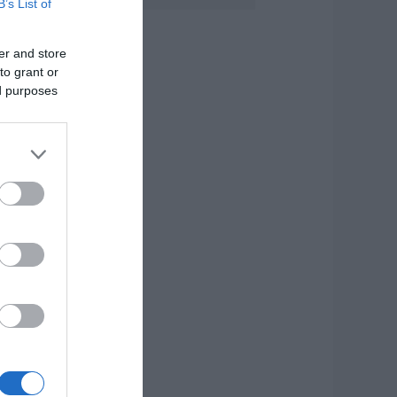
B’s List of
ανσέληνος
υγούστου 2026: Η
er and store
ερική έκλειψη και
to grant or
α εντυπωσιακά
αινόμενα στον
ed purposes
υρανό
.08.2026 | 12:40
ύβοια: Νέες
ινακίδες για τον
ίνδυνο πυρκαγιάς –
ε ποια σημεία
οποθετήθηκαν
.08.2026 | 12:20
οιοι φοιτητές θα
άρουν έως 2.500
υρώ για τη
τέγαση
.08.2026 | 12:00