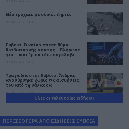
07.08.2026 | 22:00
Νέο τροχαίο με υλικές ζημιές
07.08.2026 | 21:40
Εύβοια: Γυναίκα έπεσε θύμα
διαδικτυακής απάτης – Πλήρωσε
για τρακτέρ που δεν παρέλαβε
07.08.2026 | 21:20
Τραγωδία στην Εύβοια: Άνδρας
ανασύρθηκε χωρίς τις αισθήσεις
του από τη θάλασσα
07.08.2026 | 20:57
Όλες οι τελευταίες ειδήσεις
Ανακοινώθηκαν νέες προσλήψεις
σε δήμο της Εύβοιας: Δείτε εδώ
07.08.2026 | 20:40
ΠΕΡΙΣΣΟΤΕΡΑ ΑΠΟ ΕΙΔΗΣΕΙΣ ΕΥΒΟΙΑ