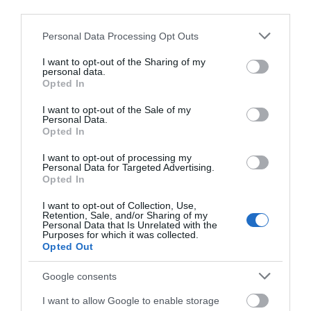
Νέο επίδομα 600 ευρώ για
απάτης – Πλήρωσε για
χωρίς τις αισθήσεις του
third parties.
σπουδαστές: Οι δικαιούχοι
τρακτέρ που δεν
από τη θάλασσα
07.08.2026 | 19:00
Please note that this website/app uses one or more Google
παρέλαβε
Personal Data Processing Opt Outs
services and may gather and store information including but
not limited to your visit or usage behaviour. You may click to
I want to opt-out of the Sharing of my
personal data.
Αυτός ο δήμος της Εύβοιας πάει
grant or deny consent to Google and its third-party tags to
Opted In
στα δικαστήρια για τις
use your data for below specified purposes in below Google
ανεμογεννήτριες
consent section.
I want to opt-out of the Sale of my
07.08.2026 | 18:40
Personal Data.
Opted In
Τραγική κατάληξη είχε η
I want to opt-out of processing my
θαλάσσια εκδρομή για 57χρονο
Ανακοινώθηκαν νέες
Δείτε τι έκανε Δήμος
Personal Data for Targeted Advertising.
τουρίστα
Opted In
προσλήψεις σε δήμο
της Εύβοιας για τις
07.08.2026 | 18:20
της Εύβοιας: Δείτε εδώ
φωτιές
I want to opt-out of Collection, Use,
Retention, Sale, and/or Sharing of my
Βαρύ πένθος για τον εκπαιδευτικό
Personal Data that Is Unrelated with the
από την Εύβοια που έφυγε από τη
Purposes for which it was collected.
ζωή
Opted Out
07.08.2026 | 18:00
Google consents
I want to allow Google to enable storage