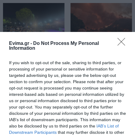
Ποιοι και γιατί θα πάρουν
διπλάσια σύνταξη τον Αύγουστο
07.08.2026 | 20:20
Δείτε τι έκανε Δήμος της Εύβοιας
Evima.gr -
Do Not Process My Personal
για τις φωτιές
Information
07.08.2026 | 20:00
Μεγάλο πανηγύρι στην
Εύβοια: Ηχηρό μήνυμα
Εύβοια: Πλημμύρισε με
πέντε χρόνια μετά τη
If you wish to opt-out of the sale, sharing to third parties, or
κόσμο η Φαράκλα
μεγάλη καταστροφή
processing of your personal or sensitive information for
(pics&vid)
του 2021
Μητέρα και γιος οι νεκροί από τη
targeted advertising by us, please use the below opt-out
σύγκρουση αυτοκινήτου με
φορτηγό
section to confirm your selection. Please note that after your
opt-out request is processed you may continue seeing
07.08.2026 | 19:40
interest-based ads based on personal information utilized by
us or personal information disclosed to third parties prior to
Ράγισαν καρδιές στην Εύβοια: Το
your opt-out. You may separately opt-out of the further
τελευταίο «αντίο» στον 36χρονο
επιχειρηματία
disclosure of your personal information by third parties on the
IAB’s list of downstream participants. This information may
07.08.2026 | 19:10
also be disclosed by us to third parties on the
IAB’s List of
Εύβοια: Γυναίκα έπεσε
Τραγωδία στην Εύβοια:
Downstream Participants
that may further disclose it to other
θύμα διαδικτυακής
Άνδρας ανασύρθηκε