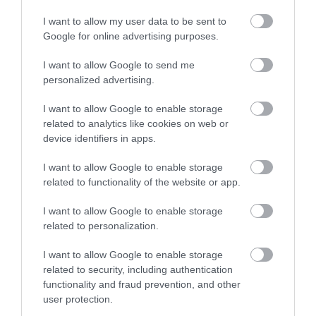
Αναστάτωση σε παραλία της
Εύβοιας: Άνδρας αισθάνθηκε
I want to allow my user data to be sent to
αδιαθεσία, μεταφέρθηκε στο
Google for online advertising purposes.
Νοσοκομείο
09.08.2026 | 21:40
I want to allow Google to send me
personalized advertising.
Σημαντική εκδήλωση για την
εγκληματικότητα από τον
I want to allow Google to enable storage
Βαγγέλη Χαινά στους
Έκτακτη διακοπή
Μεγάλο βήμα για την
related to analytics like cookies on web or
Ανδρονιάνους Ευβοίας
νερού στους Ωρεούς
υγεία στη Βόρεια
device identifiers in apps.
Ευβοίας
Εύβοια
09.08.2026 | 21:20
I want to allow Google to enable storage
Εύβοια: Ποια είναι η κ. Λίζα που
related to functionality of the website or app.
τίμησε ο δήμαρχος Ιστιαίας
Αιδηψού
I want to allow Google to enable storage
09.08.2026 | 21:00
related to personalization.
I want to allow Google to enable storage
related to security, including authentication
functionality and fraud prevention, and other
user protection.