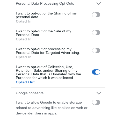
Please note that this website/app uses one or more Google
Personal Data Processing Opt Outs
services and may gather and store information including but
Εύβοια: Που έχει διακοπή
not limited to your visit or usage behaviour. You may click to
I want to opt-out of the Sharing of my
ρεύματος σήμερα Δευτέρα 10
personal data.
Αυγούστου
grant or deny consent to Google and its third-party tags to
Opted In
Σοβαρή καταγγελία
Αύγουστος στην
use your data for below specified purposes in below Google
10.08.2026 | 09:00
στη Χαλκίδα: Άγριος
Εύβοια: Τι θα γίνει
consent section.
ξυλοδαρμός στον
αύριο στα σοκάκια
I want to opt-out of the Sale of my
Personal Data.
κόμβο των ΚΤΕΛ – Τι
αυτού χωριού
Μεγάλη φωτιά στον Κουβαρά
Opted In
συνέβη
Αττικής: Ήχησε το 112, καίει
κοντά σε σπίτια
I want to opt-out of processing my
Personal Data for Targeted Advertising.
10.08.2026 | 08:40
Opted In
Καιρός: Επιμένουν και σήμερα τα
I want to opt-out of Collection, Use,
μποφόρ και η ζέστη στην Εύβοια
Retention, Sale, and/or Sharing of my
Personal Data that Is Unrelated with the
10.08.2026 | 08:20
Purposes for which it was collected.
Opted Out
Η Λίμνη Ευβοίας
Χαλκίδα: Γιατί
Στο κόκκινο σήμερα Εύβοια και
Google consents
γίνεται σημείο
φωτίστηκε στα μωβ-
Σκύρος για κίνδυνο φωτιάς – Τι
συνάντησης των
ροζ το δημαρχείο στην
απαγορεύεται
I want to allow Google to enable storage
γεύσεων της Στερεάς
παραλία
10.08.2026 | 08:00
related to advertising like cookies on web or
Ελλάδας
device identifiers in apps.