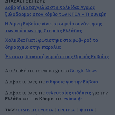
ΔΙΑΒΑΣΤΕ ΕΠΙΣΗΣ
Σοβαρή καταγγελία στη Χαλκίδα: Άγριος
ξυλοδαρμός στον κόμβο των ΚΤΕΛ – Τι συνέβη
Η Λίμνη Ευβοίας γίνεται σημείο συνάντησης
των γεύσεων της Στερεάς Ελλάδας
Χαλκίδα: Γιατί φωτίστηκε στα μωβ- ροζ το
δημαρχείο στην παραλία
Έκτακτη διακοπή νερού στους Ωρεούς Ευβοίας
Ακολουθήστε το evima.gr στο
Google News
Διαβάστε όλες τις
ειδήσεις για την Εύβοια
Διαβάστε όλες τις
τελευταίες ειδήσεις
για την
Ελλάδα
και τον
Κόσμο
στο
evima.gr
TAGS:
ΕΙΔΗΣΕΙΣ ΕΥΒΟΙΑ
ΕΡΕΤΡΙΑ
ΦΩΤΙΑ