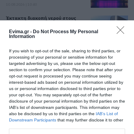
10.08.2026 | 10:40
Έκτακτη διακοπή νερού στους
Ωρεούς Ευβοίας
10.08.2026 | 10:20
Evima.gr -
Do Not Process My Personal
Information
Ελεγκτές της ΑΑΔΕ κατέσχεσαν
If you wish to opt-out of the sale, sharing to third parties, or
σχεδόν 1300 φιάλλες παράνομου
processing of your personal or sensitive information for
ψυκτικού υγρού φρέον (εικόνες)
targeted advertising by us, please use the below opt-out
10.08.2026 | 10:00
section to confirm your selection. Please note that after your
Όλες οι τελευταίες ειδήσεις
opt-out request is processed you may continue seeing
Μεγάλο βήμα για την υγεία στη
interest-based ads based on personal information utilized by
Βόρεια Εύβοια
us or personal information disclosed to third parties prior to
10.08.2026 | 09:40
your opt-out. You may separately opt-out of the further
ΠΕΡΙΣΣΟΤΕΡΑ ΑΠΟ ΕΙΔΗΣΕΙΣ ΕΥΒΟΙΑ
disclosure of your personal information by third parties on the
IAB’s list of downstream participants. This information may
Εορτολόγιο: Ποιοι γιορτάζουν
also be disclosed by us to third parties on the
IAB’s List of
σήμερα, Δευτέρα 10 Αυγούστου
Downstream Participants
that may further disclose it to other
third parties.
10.08.2026 | 09:20