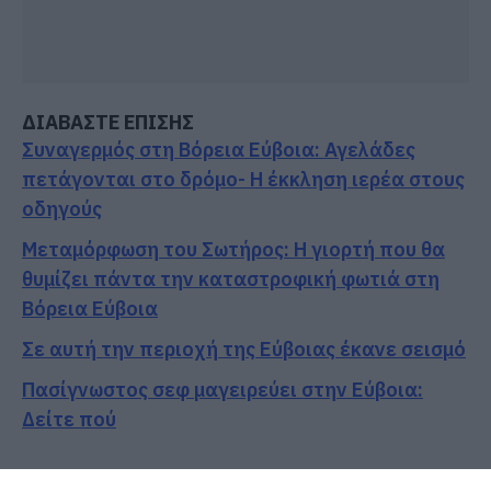
ΔΙΑΒΑΣΤΕ ΕΠΙΣΗΣ
Συναγερμός στη Βόρεια Εύβοια: Αγελάδες
πετάγονται στο δρόμο- Η έκκληση ιερέα στους
οδηγούς
Μεταμόρφωση του Σωτήρος: Η γιορτή που θα
θυμίζει πάντα την καταστροφική φωτιά στη
Βόρεια Εύβοια
Σε αυτή την περιοχή της Εύβοιας έκανε σεισμό
Πασίγνωστος σεφ μαγειρεύει στην Εύβοια:
Δείτε πού
Ακολουθήστε το evima.gr στο
Google News