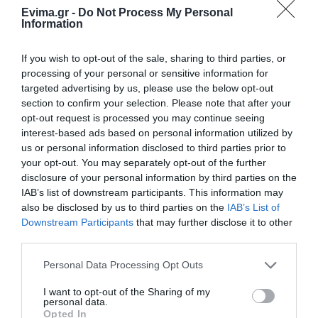
Evima.gr -
Do Not Process My Personal
Διαβάστε όλες τις
ειδήσεις για την Εύβοια
Information
Διαβάστε όλες τις
τελευταίες ειδήσεις
για την
If you wish to opt-out of the sale, sharing to third parties, or
Ελλάδα
και τον
Κόσμο
στο
evima.gr
processing of your personal or sensitive information for
targeted advertising by us, please use the below opt-out
TAGS:
ΒΟΡΕΙΑ ΕΥΒΟΙΑ
ΕΓΚΛΩΒΙΣΜΕΝΟΙ
section to confirm your selection. Please note that after your
ΚΑΚΟΚΑΙΡΙΑ ELIAS
ΡΟΒΙΕΣ
opt-out request is processed you may continue seeing
interest-based ads based on personal information utilized by
ΡΟΗ ΕΙΔΗΣΕΩΝ
us or personal information disclosed to third parties prior to
your opt-out. You may separately opt-out of the further
Πανικός σε λιμάνι της Εύβοιας με
disclosure of your personal information by third parties on the
37χρονο άνδρα
IAB’s list of downstream participants. This information may
09.08.2026 | 13:00
also be disclosed by us to third parties on the
IAB’s List of
Downstream Participants
that may further disclose it to other
third parties.
Πανσέληνος Αυγούστου 2026: Η
μερική έκλειψη και τα
Please note that this website/app uses one or more Google
Personal Data Processing Opt Outs
εντυπωσιακά φαινόμενα στον
services and may gather and store information including but
ουρανό
not limited to your visit or usage behaviour. You may click to
I want to opt-out of the Sharing of my
personal data.
09.08.2026 | 12:40
grant or deny consent to Google and its third-party tags to
Opted In