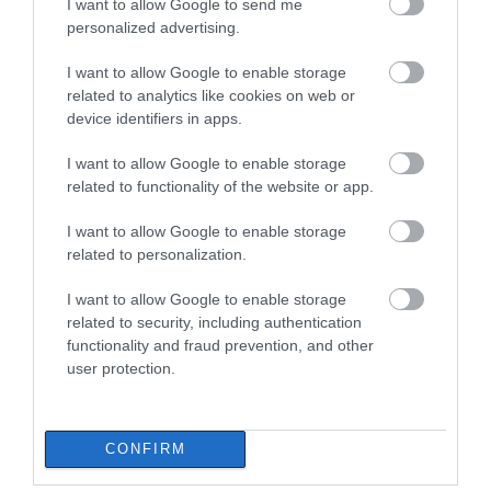
I want to allow Google to send me
Συγκεντρώνει τρόφιμα για
personalized advertising.
άπορες οικογένειες για τον
ΠΕΡΙΣΣΟΤΕΡΑ ΑΠΟ ΕΙΔΗΣΕΙΣ ΕΥΒΟΙΑ
Δεκαπενταύγουστο!
I want to allow Google to enable storage
09.08.2026 | 11:00
related to analytics like cookies on web or
device identifiers in apps.
Σε πλήρη ετοιμότητα για
ενδεχόμενο πυρκαγιάς σήμερα ο
I want to allow Google to enable storage
Δήμος Χαλκιδέων- Χρήσιμα
τηλέφωνα
related to functionality of the website or app.
09.08.2026 | 10:40
I want to allow Google to enable storage
related to personalization.
Γνωρίζατε ότι υπάρχει Λουτράκι
Πανικός σε λιμάνι της
Εύβοια: Νέες πινακίδες
και στην Εύβοια;
Εύβοιας με 37χρονο
για τον κίνδυνο
I want to allow Google to enable storage
άνδρα
πυρκαγιάς – Σε ποια
09.08.2026 | 10:20
related to security, including authentication
σημεία τοποθετήθηκαν
functionality and fraud prevention, and other
user protection.
Μεγάλο συναυλία σήμερα στην
Εύβοια με γνωστό καλλιτέχνη του
βιολιού!
09.08.2026 | 10:00
CONFIRM