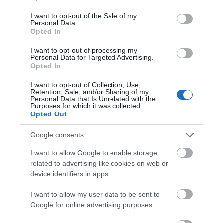
use your data for below specified purposes in below Google
Εύβοια: Νέες πινακίδες για τον
consent section.
I want to opt-out of the Sale of my
κίνδυνο πυρκαγιάς – Σε ποια
Personal Data.
σημεία τοποθετήθηκαν
Opted In
09.08.2026 | 12:20
I want to opt-out of processing my
Personal Data for Targeted Advertising.
Ποιοι φοιτητές θα πάρουν έως
Opted In
2.500 ευρώ για τη στέγαση
I want to opt-out of Collection, Use,
09.08.2026 | 12:00
Retention, Sale, and/or Sharing of my
Personal Data that Is Unrelated with the
Purposes for which it was collected.
Opted Out
Συναγερμός στη Βόρεια Εύβοια:
Αγελάδες πετάγονται στο δρόμο-
Η έκκληση ιερέα στους οδηγούς
Google consents
09.08.2026 | 11:40
I want to allow Google to enable storage
related to advertising like cookies on web or
Ο Λευτέρης Στεργίου επιστρέφει
device identifiers in apps.
στην Ιστιαία!
09.08.2026 | 11:20
I want to allow my user data to be sent to
Όλες οι τελευταίες ειδήσεις
Google for online advertising purposes.
Συγκινεί Ενορία στην Εύβοια!