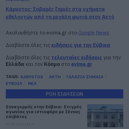
Κάρυστος: Σοβαρές ζημιές στα οχήματα
εθελοντών από τη μεγάλη φωτιά στον Αετό
Ακολουθήστε το evima.gr στο
Google News
Διαβάστε όλες τις
ειδήσεις για την Εύβοια
Διαβάστε όλες τις
τελευταίες ειδήσεις
για την
Ελλάδα
και τον
Κόσμο
στο
evima.gr
TAGS:
KARYSTOS
ΑΚΤΗ
ΓΑΛΑΖΙΑ ΣΗΜΑΙΑ
ΕΥΒΟΙΑ
ΝΕΑ
ΡΟΗ ΕΙΔΗΣΕΩΝ
Συναγερμός στην Εύβοια: Στιγμές
αγωνίας για ιστιοφόρο με ξένους
επιβάτες
07.08.2026 | 11:15