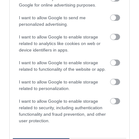
ζωή του σε τροχαίο με
Ετσι σώθηκε το
στα κάρβουνα; Έλα στο
Google for online advertising purposes.
αγριογούρουνο
Προκόπι από τη
«Παλιό Πιθάρι»!
μεγάλη φωτιά (vid)
07.08.2026 | 08:00
I want to allow Google to send me
personalized advertising.
Φωτιά στη Σκύρο: Χωρίς ενεργό
μέτωπο – Παραμένουν ισχυρές
I want to allow Google to enable storage
δυνάμεις της Πυροσβεστικής
related to analytics like cookies on web or
07.08.2026 | 00:10
device identifiers in apps.
I want to allow Google to enable storage
related to functionality of the website or app.
I want to allow Google to enable storage
related to personalization.
I want to allow Google to enable storage
related to security, including authentication
functionality and fraud prevention, and other
user protection.