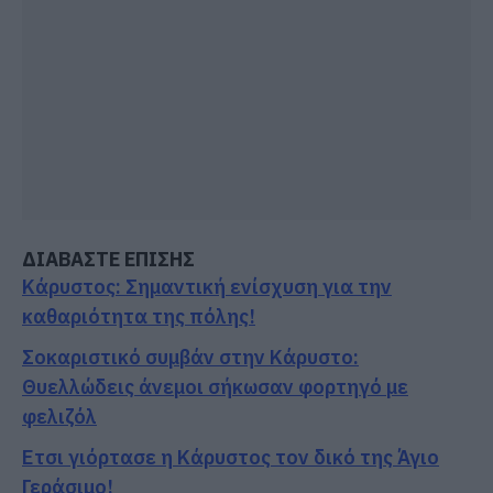
ΔΙΑΒΑΣΤΕ ΕΠΙΣΗΣ
Κάρυστος: Σημαντική ενίσχυση για την
καθαριότητα της πόλης!
Σοκαριστικό συμβάν στην Κάρυστο:
Θυελλώδεις άνεμοι σήκωσαν φορτηγό με
φελιζόλ
Ετσι γιόρτασε η Κάρυστος τον δικό της Άγιο
Γεράσιμο!