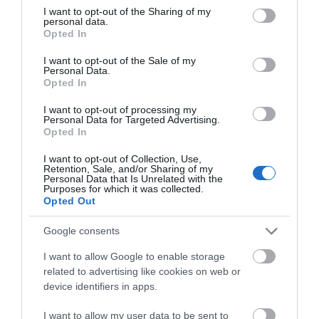
μοίρασαν Κεσκέσι τη
not limited to your visit or usage behaviour. You may click to
I want to opt-out of the Sharing of my
Μεταμόρφωση του Σωτήρος
personal data.
grant or deny consent to Google and its third-party tags to
Opted In
07.08.2026 | 09:00
use your data for below specified purposes in below Google
consent section.
I want to opt-out of the Sale of my
Ποιες περιοχές δεν θα έχουν
Personal Data.
ρεύμα σήμερα στην Εύβοια
Opted In
07.08.2026 | 08:45
I want to opt-out of processing my
Η Κύμη στο επίκεντρο
Τι είναι οι
Personal Data for Targeted Advertising.
Opted In
της γαστρονομίας –
γανωματήδες και γιατί
Σήμερα η μεγάλη
Εορτολόγιο: Ποιοι γιορτάζουν
έφτασαν σε αυτό το
σήμερα, Παρασκευή 7 Αυγούστου
έναρξη!
χωριό της Εύβοιας;
I want to opt-out of Collection, Use,
Retention, Sale, and/or Sharing of my
07.08.2026 | 08:30
Personal Data that Is Unrelated with the
Purposes for which it was collected.
Opted Out
Καιρός: Πάνω από 35 βαθμούς
Google consents
σήμερα η θερμοκρασία στην
Εύβοια
I want to allow Google to enable storage
07.08.2026 | 08:15
related to advertising like cookies on web or
device identifiers in apps.
Συγκλονίζει μαρτυρία
Είσαι διακοπές στην
Εύβοια: Σήμερα το τελευταίο
εθελοντή στην Εύβοια:
αντίο στον 37χρονο που έχασε τη
Εύβοια και θες γεύσεις
I want to allow my user data to be sent to