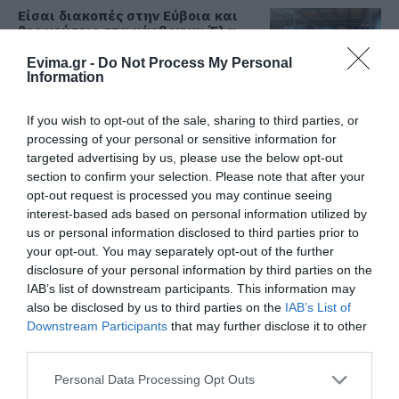
Είσαι διακοπές στην Εύβοια και
θες γεύσεις στα κάρβουνα; Έλα
στο «Παλιό Πιθάρι»!
Evima.gr -
Do Not Process My Personal
07.08.2026 | 10:00
Όλες οι τελευταίες ειδήσεις
Information
Σίμος Κεδίκογλου: Η κίνηση του
If you wish to opt-out of the sale, sharing to third parties, or
βουλευτή που «τρέλανε»
εθελοντές στην Εύβοια
processing of your personal or sensitive information for
ΠΕΡΙΣΣΟΤΕΡΑ ΑΠΟ ΕΙΔΗΣΕΙΣ ΕΥΒΟΙΑ
targeted advertising by us, please use the below opt-out
07.08.2026 | 09:45
section to confirm your selection. Please note that after your
opt-out request is processed you may continue seeing
Ιός Δυτικού Νείλου: 65 κρούσματα
interest-based ads based on personal information utilized by
στην Ελλάδα – Έξι νεκροί και 20
us or personal information disclosed to third parties prior to
ασθενείς σε νοσηλεία
your opt-out. You may separately opt-out of the further
07.08.2026 | 09:30
disclosure of your personal information by third parties on the
IAB’s list of downstream participants. This information may
Υπό έλεγχο η φωτιά στην Σκύρο –
also be disclosed by us to third parties on the
IAB’s List of
Συνελήφθη μία 63χρονη γυναίκα
Downstream Participants
that may further disclose it to other
Συναγερμός στην
Έκτακτη διακοπή
07.08.2026 | 09:15
Εύβοια: Στιγμές
νερού τώρα στην
third parties.
αγωνίας για ιστιοφόρο
παραλία Αυλίδας
Please note that this website/app uses one or more Google
με ξένους επιβάτες
Personal Data Processing Opt Outs
Εύβοια: Σε αυτό το γραφικό χωριό
services and may gather and store information including but